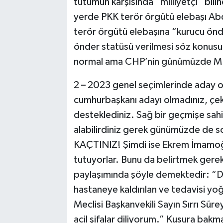
tutumun karşısında “milliyetçi” bili
yerde PKK terör örgütü elebaşı Abd
terör örgütü elebaşına “kurucu önde
önder statüsü verilmesi söz konus
normal ama CHP’nin günümüzde MHP’
2 – 2023 genel seçimlerinde aday 
cumhurbaşkanı adayı olmadınız, çek
desteklediniz. Sağ bir geçmişe sahi
alabilirdiniz gerek günümüzde de so
KAÇTINIZ! Şimdi ise Ekrem İmamoğlu
tutuyorlar. Bunu da belirtmek gerek:
paylaşımında şöyle demektedir: “Dü
hastaneye kaldırılan ve tedavisi y
Meclisi Başkanvekili Sayın Sırrı Süre
acil şifalar diliyorum.” Kusura ba