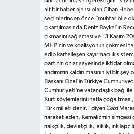
sınırlandırılmasını gerektiğini” sa
ait bir haber ajansı olan Cihan Hab
seçimlerinden önce “muhtar bile ola
çıkartılmasında Deniz Baykal’ın Rec
çıkmasını sağlaması ve “3 Kasım 20
MHP’nin ve koalisyonun çökmesi ta
edip kartelleşen kayırmacılık sistemi 
partinin onlar sayesinde iktidar olm
andımızın kaldırılmasının iyi bir 
Başkanı Özel’in Türkiye Cumhuriyet
Cumhuriyeti’ne vatandaşlık bağı ile 
Kürt söylemlerini inatla çoğaltması,
Türk milleti denir.” diyen Gazi Mar
hareket eden, Kemalizmin simgesi olan
halkçılık, devletçilik, laiklik, inkılapçı