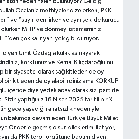
nen sizin neden halen bulunuyor? Geldiği
ullah Öcalan’a methiyeler dizelerken, PKK
r” ve “sayın denilirken ve aynı şekilde kurucu
u olurken MHP’ye dönmeyi istememiniz
den çok kalır yanı yok gibi duruyor.
ol diyen Ümit Özdağ’a kulak asmayarak
indiniz, korktunuz ve Kemal Kılıçdaroğlu’nu
p bir siyasetçi olarak sağ kitleden de oy
l bir kitleden de oy alabilirdiniz ama KORKUP
 içeride diye yedek aday olarak sizi partide
 Sizin yaptığınız 16 Nisan 2025 tarihli bir X
n gece yaşadığı rahatsızlık nedeniyle
oğun bakımda devam eden Türkiye Büyük Millet
yya Önder’e geçmiş olsun dileklerimi iletiyor,
kmayın da PKK terör örgütüne babam diyen,