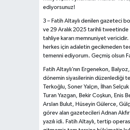
ediyorsunuz!
3 – Fatih Altaylı denilen gazeteci
ve 29 Aralık 2025 tarihli tweetinde 
tahliye kararı memnuniyet vericidi
herkes için adaletin gecikmeden tec
temenni ediyorum. Geçmiş olsun Fat
Fatih Altaylı’nın Ergenekon, Balyoz
dönemin siyasilerinin düzenlediği t
Terkoğlu, Soner Yalçın, İlhan Selçuk 
Turan Yazgan, Bekir Coşkun, Enis B
Arslan Bulut, Hüseyin Gülerce, Gülç
görev alan gazetecileri Adnan Akfı
yazılı idi. Fatih Altaylı, tertip oper