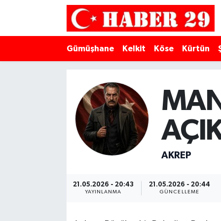
Merkez Hava Durumu
Gümüşhane
Kelkit
Köse
Kürtün
Merkez Trafik Yoğunluk Haritası
Süper Lig Puan Durumu ve Fikstür
MAN
Tüm Manşetler
AÇI
Son Dakika Haberleri
AKREP
Haber Arşivi
21.05.2026 - 20:43
21.05.2026 - 20:44
YAYINLANMA
GÜNCELLEME