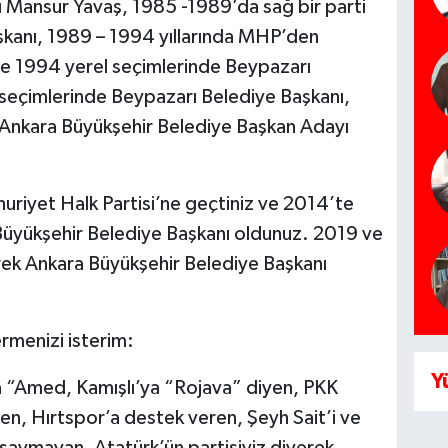
 Mansur Yavaş, 1985 -1989’da sağ bir parti
şkanı, 1989 – 1994 yıllarında MHP’den
ve 1994 yerel seçimlerinde Beypazarı
seçimlerinde Beypazarı Belediye Başkanı,
Ankara Büyükşehir Belediye Başkan Adayı
uriyet Halk Partisi’ne geçtiniz ve 2014’te
üyükşehir Belediye Başkanı oldunuz. 2019 ve
erek Ankara Büyükşehir Belediye Başkanı
rmenizi isterim:
Y
’a “Amed, Kamışlı’ya “Rojava” diyen, PKK
len, Hırtspor’a destek veren, Şeyh Sait’i ve