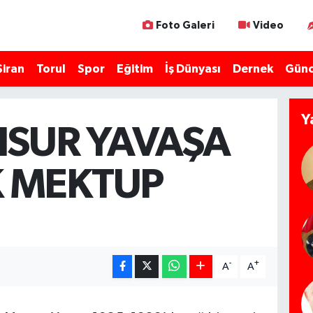
Foto Galeri
Video
Şiran
Torul
Spor
Eğitim
İş Dünyası
Dernek
Günc
Y
SUR YAVAŞA
K MEKTUP
-
+
A
A