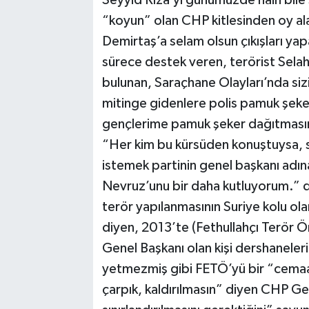
Seyyid Rıza’yı günümüzde hain bile 
“koyun” olan CHP kitlesinden oy alan
Demirtaş’a selam olsun çıkışları ya
sürece destek veren, terörist Sela
bulunan, Saraçhane Olayları’nda siz
mitinge gidenlere polis pamuk şeke
gençlerime pamuk şeker dağıtmasın
“Her kim bu kürsüden konuştuysa, söy
istemek partinin genel başkanı adın
Nevruz’unu bir daha kutluyorum.” 
terör yapılanmasının Suriye kolu ol
diyen, 2013’te (Fethullahçı Terör
Genel Başkanı olan kişi dershaneleri
yetmezmiş gibi FETÖ’yü bir “cemaa
çarpık, kaldırılmasın” diyen CHP Ge