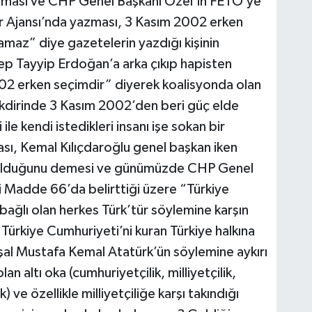
vunması ve CHP Genel Başkanı Özel’in FETÖ’ye
er Ajansı’nda yazması, 3 Kasım 2002 erken
maz” diye gazetelerin yazdığı kişinin
ep Tayyip Erdoğan’a arka çıkıp hapisten
02 erken seçimdir” diyerek koalisyonda olan
kdirinde 3 Kasım 2002’den beri güç elde
ile kendi istedikleri insanı işe sokan bir
ası, Kemal Kılıçdaroğlu genel başkan iken
şey olduğunu demesi ve günümüzde CHP Genel
i Madde 66’da belirttiği üzere “Türkiye
bağlı olan herkes Türk’tür söylemine karşın
 Türkiye Cumhuriyeti’ni kuran Türkiye halkına
eşal Mustafa Kemal Atatürk’ün söylemine aykırı
 altı oka (cumhuriyetçilik, milliyetçilik,
lık) ve özellikle milliyetçiliğe karşı takındığı