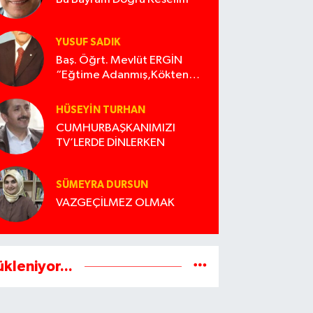
YUSUF SADIK
Baş. Öğrt. Mevlüt ERGİN
“Eğtime Adanmış,Kökten
Geleneğe uzanan ışık”
HÜSEYIN TURHAN
CUMHURBAŞKANIMIZI
TV’LERDE DİNLERKEN
SÜMEYRA DURSUN
VAZGEÇİLMEZ OLMAK
ükleniyor...