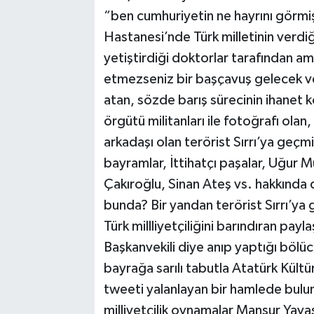
“ben cumhuriyetin ne hayrını görm
Hastanesi’nde Türk milletinin verdiğ
yetiştirdiği doktorlar tarafından ame
etmezseniz bir başçavuş gelecek ve
atan, sözde barış sürecinin ihanet
örgütü militanları ile fotoğrafı ola
arkadaşı olan terörist Sırrı’ya geçmi
bayramlar, İttihatçı paşalar, Uğur M
Çakıroğlu, Sinan Ateş vs. hakkında 
bunda? Bir yandan terörist Sırrı’ya
Türk millliyetçiliğini barındıran pay
Başkanvekili diye anıp yaptığı bölücü
bayrağa sarılı tabutla Atatürk Kült
tweeti yalanlayan bir hamlede bulun
milliyetçilik oynamalar Mansur Yavaş