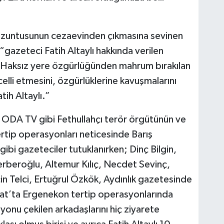
 bozuntusunun cezaevinden çıkmasına sevinen
“gazeteci Fatih Altaylı hakkında verilen
r. Haksız yere özgürlüğünden mahrum bırakılan
elli etmesini, özgürlüklerine kavuşmalarını
ih Altaylı.”
, ODA TV gibi Fethullahçı terör örgütünün ve
ertip operasyonları neticesinde Barış
gibi gazeteciler tutuklanırken; Dinç Bilgin,
erberoğlu, Altemur Kılıç, Necdet Sevinç,
in Telci, Ertuğrul Özkök, Aydınlık gazetesinde
rat’ta Ergenekon tertip operasyonlarında
asyonu çekilen arkadaşlarını hiç ziyarete