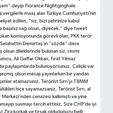
işem” deyip Florance Nightginghale
i vergilerle maaş alan Türkiye Cumhuriyeti’nin
liyat edilen, “siz, bizi şehrinize kabul
 başınız sağ olsun, diyecek.” diye tweet
 kokan komisyonunda görevli olan, PKK terör
n, Selahattin Demirtaş’ın “sözde” dava
ş olsun dileklerinde bulunan siz, resmi
umcu, Ali Gaffar Okkan, Fırat Yılmaz
da paylaşımlarda bulunuyorsunuz. Çelişki var
 geçmiş olsun mesajı yayınlarken bir yandan
laşımlar atamazsınız. Terörist Sırrı’yı TBMM
lükleri hiçe sayamazsanız. Terörist Sırrı, al
ür Merkezi’nden cenazesi kalkmıştı ve yine
mayıp susmayı tercih ettiniz. Size CHP’de iyi
! Zira korkak ve tırsak olduğunuzu belli