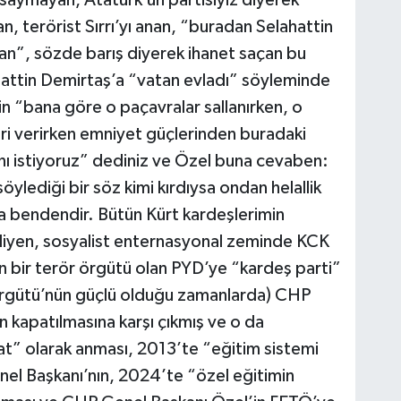
saymayan, Atatürk’ün partisiyiz diyerek
, terörist Sırrı’yı anan, “buradan Selahattin
pan”, sözde barış diyerek ihanet saçan bu
hattin Demirtaş’a “vatan evladı” söyleminde
in “bana göre o paçavralar sallanırken, o
ri verirken emniyet güçlerinden buradaki
ı istiyoruz” dediniz ve Özel buna cevaben:
lediği bir söz kimi kırdıysa ondan helallik
a bendendir. Bütün Kürt kardeşlerimin
diyen, sosyalist enternasyonal zeminde KCK
an bir terör örgütü olan PYD’ye “kardeş parti”
 Örgütü’nün güçlü olduğu zamanlarda) CHP
n kapatılmasına karşı çıkmış ve o da
t” olarak anması, 2013’te “eğitim sistemi
nel Başkanı’nın, 2024’te “özel eğitimin