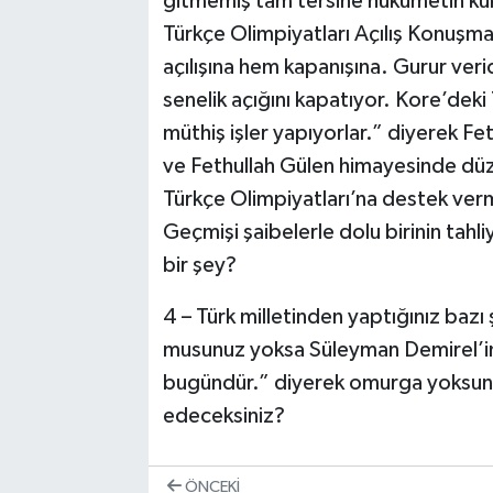
gitmemiş tam tersine hükümetin kukla
Türkçe Olimpiyatları Açılış Konuşm
açılışına hem kapanışına. Gurur ver
senelik açığını kapatıyor. Kore’deki
müthiş işler yapıyorlar.” diyerek Fet
ve Fethullah Gülen himayesinde düz
Türkçe Olimpiyatları’na destek verm
Geçmişi şaibelerle dolu birinin tahl
bir şey?
4 – Türk milletinden yaptığınız bazı
musunuz yoksa Süleyman Demirel’in
bugündür.” diyerek omurga yoksunu 
edeceksiniz?
ÖNCEKI