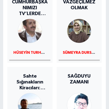
CUMHURBAŞKA
VAZGEÇİLMEZ
NIMIZI
OLMAK
TV’LERDE
DİNLERKEN
HÜSEYIN TURHAN
SÜMEYRA DURSUN
Sahte
SAĞDUYU
Sığınakların
ZAMANI
Kiracıları:
Gerçek Evin
Neresi?