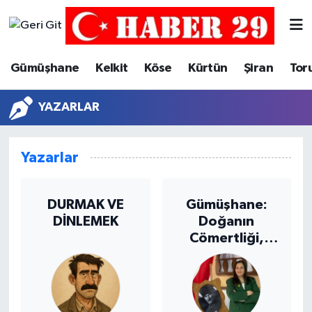
Merkez Hava Durumu
Gümüşhane
Kelkit
Köse
Kürtün
Şiran
Tor
Merkez Trafik Yoğunluk Haritası
YAZARLAR
Süper Lig Puan Durumu ve Fikstür
Yazarlar
Tüm Manşetler
Son Dakika Haberleri
DURMAK VE
Gümüşhane:
DİNLEMEK
Doğanın
Haber Arşivi
Cömertliği,
Kültürün
Zenginliği ve
Korunması
Gereken Miras