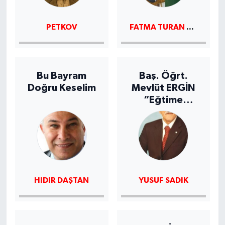
FATMA TURAN KARADENIZ
PETKOV
Bu Bayram
Baş. Öğrt.
Doğru Keselim
Mevlüt ERGİN
“Eğtime
Adanmış,Kökte
n Geleneğe
uzanan ışık”
HIDIR DAŞTAN
YUSUF SADIK