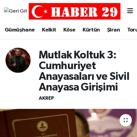
Merkez Hava Durumu
Gümüşhane
Kelkit
Köse
Kürtün
Şiran
Tor
Merkez Trafik Yoğunluk Haritası
Mutlak Koltuk 3:
Süper Lig Puan Durumu ve Fikstür
Cumhuriyet
Tüm Manşetler
Anayasaları ve Sivil
Anayasa Girişimi
Son Dakika Haberleri
AKREP
Haber Arşivi