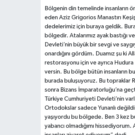
Bölgenin din temelinde insanların ö
eden Aziz Grigorios Manastırı Keşi
dedelerimiz için buraya geldik. Bura
bölgedir. Atalarımız ayak bastığı ve
Devleti’nin büyük bir sevgi ve sayg
onardığını gördüm. Duamız şu ki All
restorasyonu için ve ayrıca Hudura K
versin. Bu bölge bütün insanların bulu
burada buluşuyoruz. Bu topraklar
sonra Bizans İmparatorluğu’na geçti
Türkiye Cumhuriyeti Devleti’nin varl
Ortodokslar sadece Yunanlı değildi 
yaşıyordu bu bölgede. Ben 3 kez b
yabancı olmadığımı hissediyorum. 