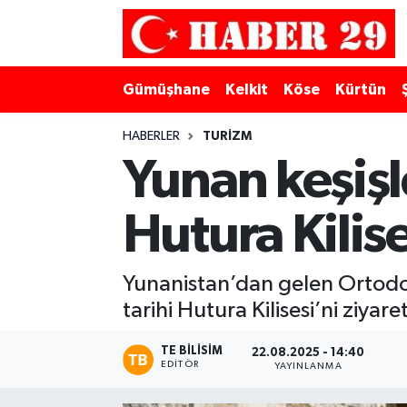
Merkez Hava Durumu
Gümüşhane
Kelkit
Köse
Kürtün
Merkez Trafik Yoğunluk Haritası
HABERLER
TURIZM
Süper Lig Puan Durumu ve Fikstür
Yunan keşiş
Tüm Manşetler
Hutura Kilise
Son Dakika Haberleri
Yunanistan’dan gelen Ortodo
Haber Arşivi
tarihi Hutura Kilisesi’ni ziyaret
TE BILISIM
22.08.2025 - 14:40
EDITÖR
YAYINLANMA