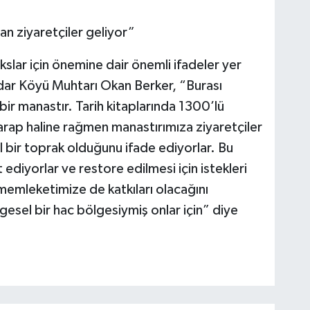
n ziyaretçiler geliyor”
slar için önemine dair önemli ifadeler yer
ar Köyü Muhtarı Okan Berker, “Burası
ir manastır. Tarih kitaplarında 1300’lü
 harap haline rağmen manastırımıza ziyaretçiler
al bir toprak olduğunu ifade ediyorlar. Bu
ediyorlar ve restore edilmesi için istekleri
memleketimize de katkıları olacağını
sel bir hac bölgesiymiş onlar için” diye