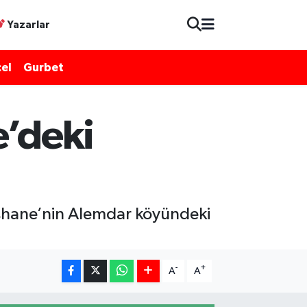
Yazarlar
el
Gurbet
’deki
şhane’nin Alemdar köyündeki
-
+
A
A