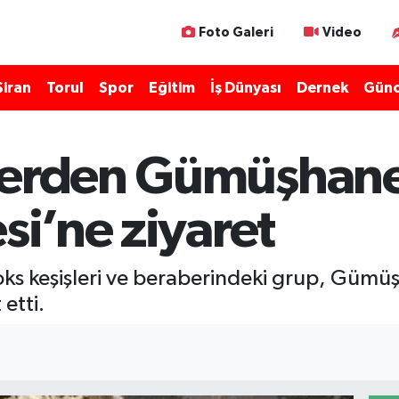
Foto Galeri
Video
Şiran
Torul
Spor
Eğitim
İş Dünyası
Dernek
Günc
lerden Gümüşhane
si’ne ziyaret
ks keşişleri ve beraberindeki grup, Gümü
 etti.