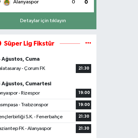
0
Alanyaspor
0
0
Detaylar için tıklayın
Süper Lig Fikstür
4 Ağustos, Cuma
latasaray - Çorum FK
21:30
5 Ağustos, Cumartesi
nyaspor - Rizespor
19:00
sımpaşa - Trabzonspor
19:00
nçlerbirliği S.K. - Fenerbahçe
21:30
ziantep FK - Alanyaspor
21:30