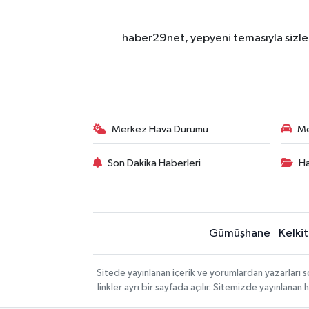
haber29net, yepyeni temasıyla sizler
Merkez Hava Durumu
Me
Son Dakika Haberleri
Ha
Gümüşhane
Kelkit
Sitede yayınlanan içerik ve yorumlardan yazarlar
linkler ayrı bir sayfada açılır. Sitemizde yayınlana