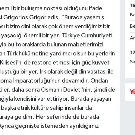
1
nemli bir buluşma noktası olduğunu ifade
Ba
şi Grigorios Grigoriadis, “Burada yaşamış
sı bizim dini olarak çok önem verdiğimiz bir
Be
 yaşadığı önemli bir yer. Türkiye Cumhuriyeti
Am
ıyla bu topraklarda bulunan mabetlerimizi
1
ah Türk hükümetine yardımcı olsun bu yerlerin
Sa
ilisesi’ni de restore etmesi için güç kuvvet
ştuğu bir yer. Irk olarak değil din vasıtası ile
 Roma İmparatorluğu’nun devamıdır. Ondan
ler, daha sonra Osmanlı Devleti’nin, şimdi de
Y
ığıyla kendisini var ettiriyor. Burada yaşayan
başka etnik kültüre sahip insanlar da
uraya geldim. Her seferinde de burada
Ayrıca geçmişte istemeden ayrıldığımız