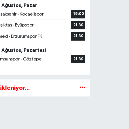
6 Ağustos, Pazar
şakşehir - Kocaelispor
19:00
şiktaş - Eyüpspor
21:30
ed - Erzurumspor FK
21:30
7 Ağustos, Pazartesi
msunspor - Göztepe
21:30
ükleniyor...