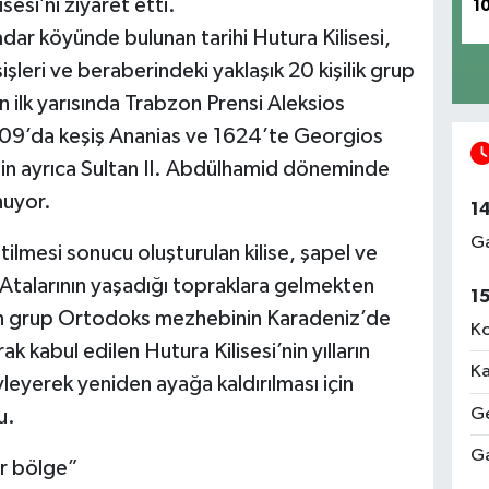
esi’ni ziyaret etti.
1
r köyünde bulunan tarihi Hutura Kilisesi,
leri ve beraberindeki yaklaşık 20 kişilik grup
ın ilk yarısında Trabzon Prensi Aleksios
509’da keşiş Ananias ve 1624’te Georgios
senin ayrıca Sultan II. Abdülhamid döneminde
nuyor.
1
Ga
ltilmesi sonucu oluşturulan kilise, şapel ve
 Atalarının yaşadığı topraklara gelmekten
1
en grup Ortodoks mezhebinin Karadeniz’de
Ko
ak kabul edilen Hutura Kilisesi’nin yılların
Ka
leyerek yeniden ayağa kaldırılması için
Ge
u.
Ga
ir bölge”