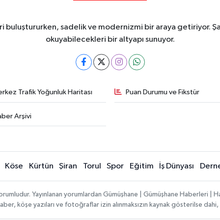
i buluştururken, sadelik ve modernizmi bir araya getiriyor. Şa
okuyabilecekleri bir altyapı sunuyor.
rkez Trafik Yoğunluk Haritası
Puan Durumu ve Fikstür
ber Arşivi
Köse
Kürtün
Şiran
Torul
Spor
Eğitim
İş Dünyası
Dern
ı sorumludur. Yayınlanan yorumlardan Gümüşhane | Gümüşhane Haberleri | H
n haber, köşe yazıları ve fotoğraflar izin alınmaksızın kaynak gösterilse da