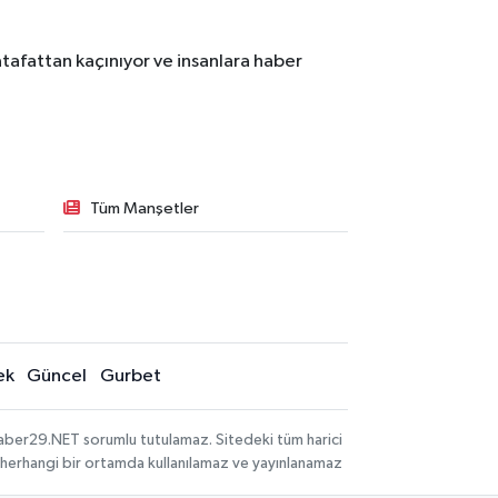
tafattan kaçınıyor ve insanlara haber
Tüm Manşetler
ek
Güncel
Gurbet
aber29.NET sorumlu tutulamaz. Sitedeki tüm harici
hi, herhangi bir ortamda kullanılamaz ve yayınlanamaz