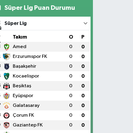
Süper Lig Puan Durumu
Süper Lig
#
Takım
O
P
1
Amed
0
0
2
Erzurumspor FK
0
0
3
Başakşehir
0
0
4
Kocaelispor
0
0
5
Beşiktaş
0
0
6
Eyüpspor
0
0
7
Galatasaray
0
0
8
Çorum FK
0
0
9
Gaziantep FK
0
0