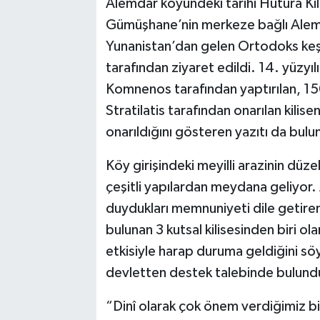
Alemdar köyündeki tarihi Hutura Kilis
Gümüşhane’nin merkeze bağlı Alemda
Yunanistan’dan gelen Ortodoks keşiş
tarafından ziyaret edildi. 14. yüzyıl
Komnenos tarafından yaptırılan, 1
Stratilatis tarafından onarılan kili
onarıldığını gösteren yazıtı da bulu
Köy girişindeki meyilli arazinin düze
çeşitli yapılardan meydana geliyor.
duydukları memnuniyeti dile getir
bulunan 3 kutsal kilisesinden biri olar
etkisiyle harap duruma geldiğini söy
devletten destek talebinde bulund
“Dinî olarak çok önem verdiğimiz b