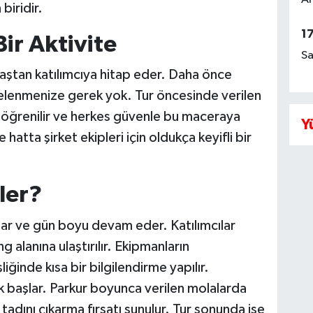
biridir.
1
ir Aktivite
Sa
yaştan katılımcıya hitap eder. Daha önce
şelenmenize gerek yok. Tur öncesinde verilen
r öğrenilir ve herkes güvenle bu maceraya
Y
e hatta şirket ekipleri için oldukça keyifli bir
rler?
lar ve gün boyu devam eder. Katılımcılar
g alanına ulaştırılır. Ekipmanların
iğinde kısa bir bilgilendirme yapılır.
k başlar. Parkur boyunca verilen molalarda
adını çıkarma fırsatı sunulur. Tur sonunda ise