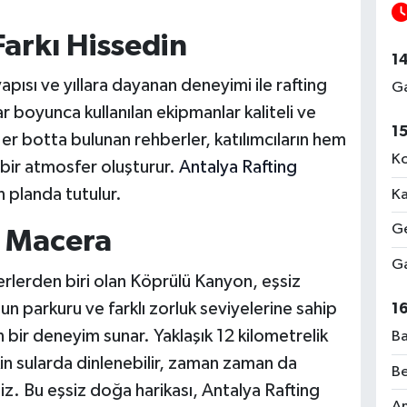
Farkı Hissedin
1
pısı ve yıllara dayanan deneyimi ile rafting
Ga
r boyunca kullanılan ekipmanlar kaliteli ve
1
er botta bulunan rehberler, katılımcıların hem
Ko
 bir atmosfer oluşturur.
Antalya Rafting
n planda tutulur.
Ka
Ge
 Macera
Ga
yerlerden biri olan Köprülü Kanyon, eşsiz
un parkuru ve farklı zorluk seviyelerine sahip
1
 bir deneyim sunar. Yaklaşık 12 kilometrelik
Ba
in sularda dinlenebilir, zaman zaman da
Be
niz. Bu eşsiz doğa harikası, Antalya Rafting
Am