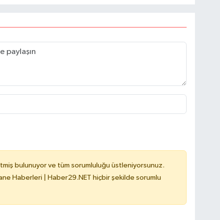
tmiş bulunuyor ve tüm sorumluluğu üstleniyorsunuz.
e Haberleri | Haber29.NET hiçbir şekilde sorumlu