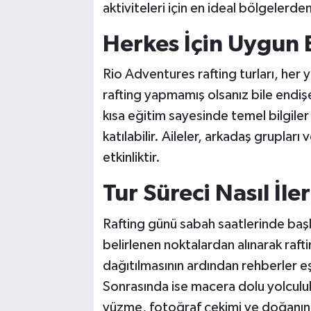
aktiviteleri için en ideal bölgelerden 
Herkes İçin Uygun B
Rio Adventures rafting turları, her 
rafting yapmamış olsanız bile endi
kısa eğitim sayesinde temel bilgile
katılabilir. Aileler, arkadaş grupları v
etkinliktir.
Tur Süreci Nasıl İle
Rafting günü sabah saatlerinde baş
belirlenen noktalardan alınarak raftin
dağıtılmasının ardından rehberler eşl
Sonrasında ise macera dolu yolculu
yüzme, fotoğraf çekimi ve doğanın t