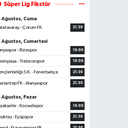
Süper Lig Fikstür
4 Ağustos, Cuma
latasaray - Çorum FK
21:30
5 Ağustos, Cumartesi
nyaspor - Rizespor
19:00
sımpaşa - Trabzonspor
19:00
nçlerbirliği S.K. - Fenerbahçe
21:30
ziantep FK - Alanyaspor
21:30
6 Ağustos, Pazar
şakşehir - Kocaelispor
19:00
şiktaş - Eyüpspor
21:30
ed - Erzurumspor FK
21:30