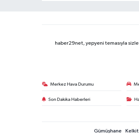
haber29net, yepyeni temasıyla sizler
Merkez Hava Durumu
Me
Son Dakika Haberleri
Ha
Gümüşhane
Kelkit