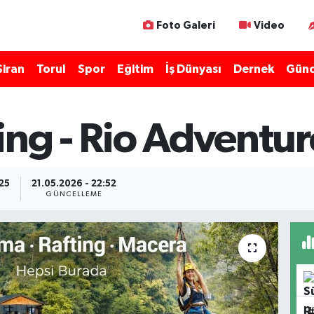
Foto Galeri
Video
Şiran
Torul
Spor
Eğitim
İş Dünyası
Dernek
Günc
ing - Rio Adventur
:25
21.05.2026 - 22:52
GÜNCELLEME