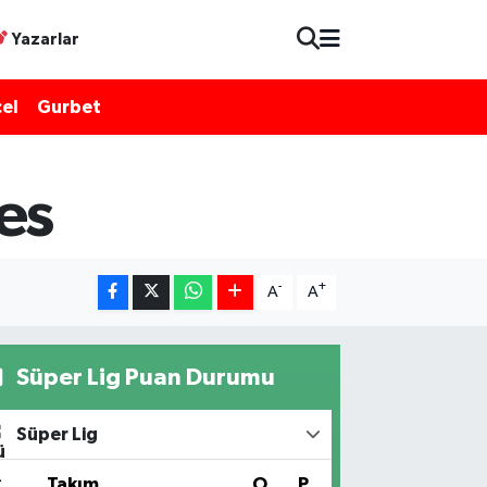
Yazarlar
el
Gurbet
es
-
+
A
A
Süper Lig Puan Durumu
Süper Lig
#
Takım
O
P