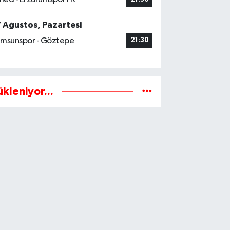
7 Ağustos, Pazartesi
msunspor - Göztepe
21:30
ükleniyor...