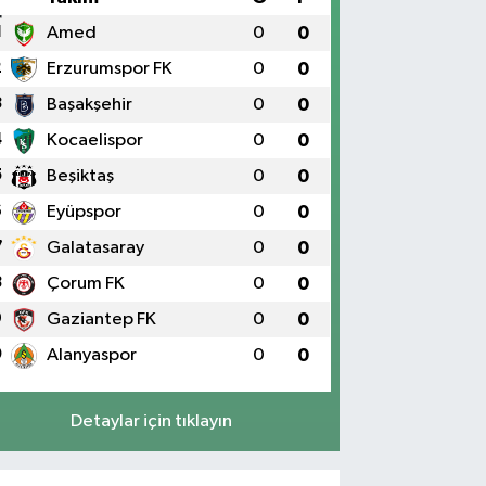
1
Amed
0
0
2
Erzurumspor FK
0
0
3
Başakşehir
0
0
4
Kocaelispor
0
0
5
Beşiktaş
0
0
6
Eyüpspor
0
0
7
Galatasaray
0
0
8
Çorum FK
0
0
9
Gaziantep FK
0
0
0
Alanyaspor
0
0
Detaylar için tıklayın