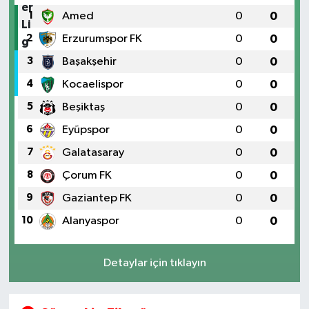
1
Amed
0
0
2
Erzurumspor FK
0
0
3
Başakşehir
0
0
4
Kocaelispor
0
0
5
Beşiktaş
0
0
6
Eyüpspor
0
0
7
Galatasaray
0
0
8
Çorum FK
0
0
9
Gaziantep FK
0
0
10
Alanyaspor
0
0
Detaylar için tıklayın