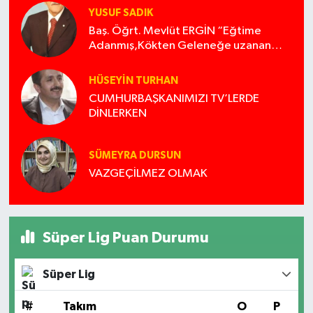
YUSUF SADIK
Baş. Öğrt. Mevlüt ERGİN “Eğtime
Adanmış,Kökten Geleneğe uzanan
ışık”
HÜSEYIN TURHAN
CUMHURBAŞKANIMIZI TV’LERDE
DİNLERKEN
SÜMEYRA DURSUN
VAZGEÇİLMEZ OLMAK
Süper Lig Puan Durumu
Süper Lig
#
Takım
O
P