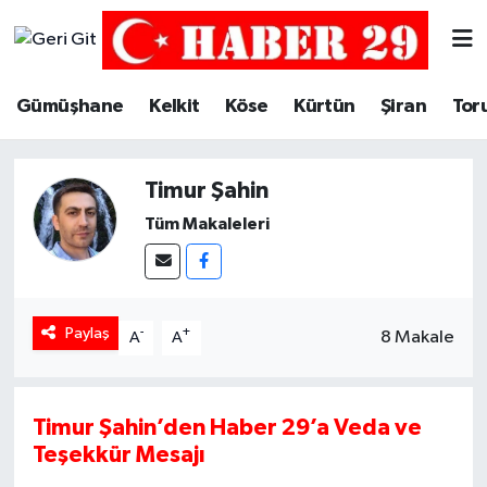
Merkez Hava Durumu
Gümüşhane
Kelkit
Köse
Kürtün
Şiran
Tor
Merkez Trafik Yoğunluk Haritası
Timur Şahin
Süper Lig Puan Durumu ve Fikstür
Tüm Makaleleri
Tüm Manşetler
Son Dakika Haberleri
Paylaş
-
+
8 Makale
A
A
Haber Arşivi
Timur Şahin’den Haber 29’a Veda ve
Teşekkür Mesajı