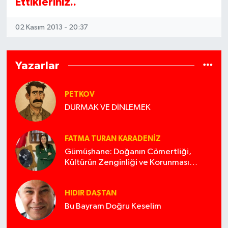
Ettikleriniz..
02 Kasım 2013 - 20:37
Yazarlar
PETKOV
DURMAK VE DİNLEMEK
FATMA TURAN KARADENIZ
Gümüşhane: Doğanın Cömertliği,
Kültürün Zenginliği ve Korunması
Gereken Miras
HIDIR DAŞTAN
Bu Bayram Doğru Keselim