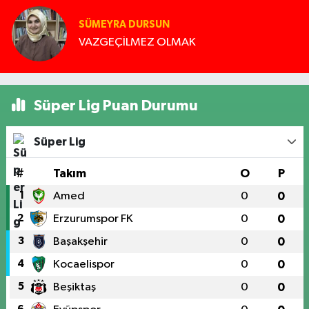
SÜMEYRA DURSUN
VAZGEÇİLMEZ OLMAK
Süper Lig Puan Durumu
Süper Lig
#
Takım
O
P
1
Amed
0
0
2
Erzurumspor FK
0
0
3
Başakşehir
0
0
4
Kocaelispor
0
0
5
Beşiktaş
0
0