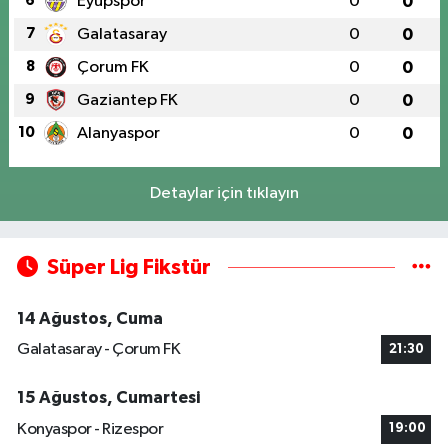
6
Eyüpspor
0
0
7
Galatasaray
0
0
8
Çorum FK
0
0
9
Gaziantep FK
0
0
10
Alanyaspor
0
0
Detaylar için tıklayın
Süper Lig Fikstür
14 Ağustos, Cuma
Galatasaray - Çorum FK
21:30
15 Ağustos, Cumartesi
Konyaspor - Rizespor
19:00