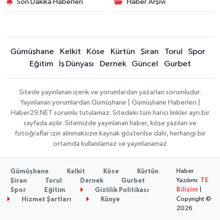
Son Dakika Haberleri
Haber Arşivi
Gümüşhane
Kelkit
Köse
Kürtün
Şiran
Torul
Spor
Eğitim
İş Dünyası
Dernek
Güncel
Gurbet
Sitede yayınlanan içerik ve yorumlardan yazarları sorumludur.
Yayınlanan yorumlardan Gümüşhane | Gümüşhane Haberleri |
Haber29.NET sorumlu tutulamaz. Sitedeki tüm harici linkler ayrı bir
sayfada açılır. Sitemizde yayınlanan haber, köşe yazıları ve
fotoğraflar izin alınmaksızın kaynak gösterilse dahi, herhangi bir
ortamda kullanılamaz ve yayınlanamaz
Haber
Gümüşhane
Kelkit
Köse
Kürtün
Yazılımı:
TE
Şiran
Torul
Dernek
Gurbet
Bilişim
|
Spor
Eğitim
Gizlilik Politikası
Copyright ©
Hizmet Şartları
Künye
2026