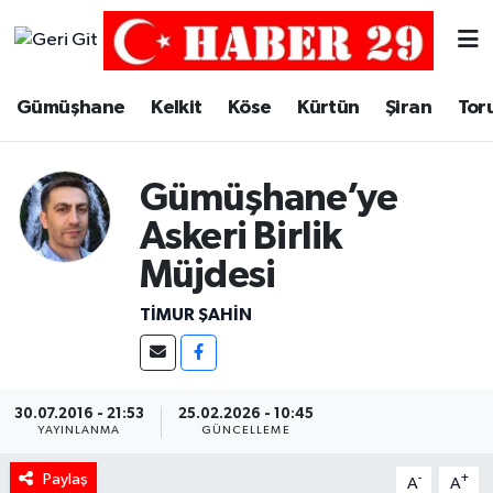
Merkez Hava Durumu
Gümüşhane
Kelkit
Köse
Kürtün
Şiran
Tor
Merkez Trafik Yoğunluk Haritası
Gümüşhane’ye
Süper Lig Puan Durumu ve Fikstür
Askeri Birlik
Tüm Manşetler
Müjdesi
Son Dakika Haberleri
TIMUR ŞAHIN
Haber Arşivi
30.07.2016 - 21:53
25.02.2026 - 10:45
YAYINLANMA
GÜNCELLEME
Paylaş
-
+
A
A