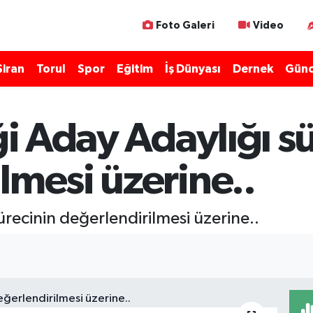
Foto Galeri
Video
Şiran
Torul
Spor
Eğitim
İş Dünyası
Dernek
Günc
ği Aday Adaylığı s
lmesi üzerine..
sürecinin değerlendirilmesi üzerine..