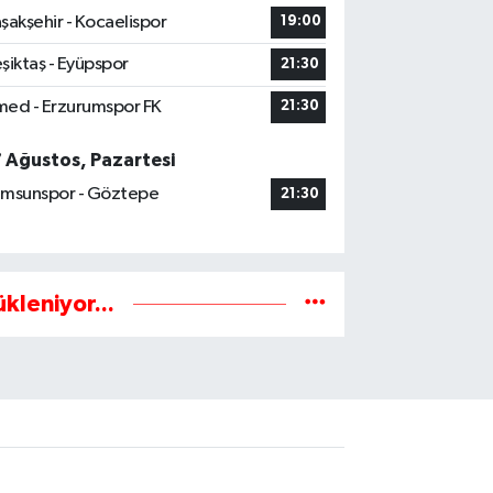
şakşehir - Kocaelispor
19:00
şiktaş - Eyüpspor
21:30
ed - Erzurumspor FK
21:30
7 Ağustos, Pazartesi
msunspor - Göztepe
21:30
ükleniyor...