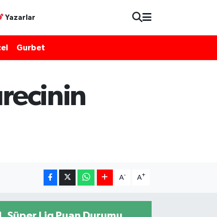
Yazarlar
el
Gurbet
ürecinin
-
+
A
A
Süper Lig Puan Durumu