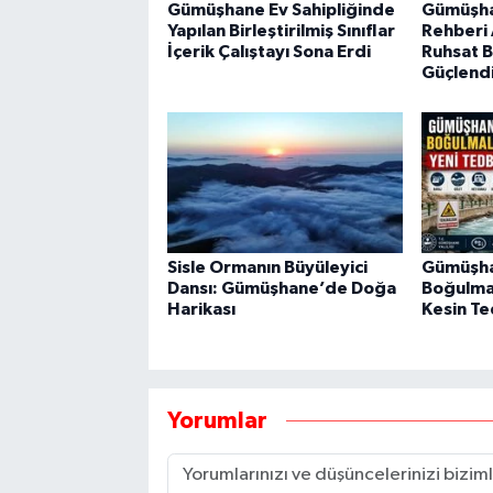
Gümüşhane Ev Sahipliğinde
Gümüşha
Yapılan Birleştirilmiş Sınıflar
Rehberi A
İçerik Çalıştayı Sona Erdi
Ruhsat Bi
Güçlendi
Sisle Ormanın Büyüleyici
Gümüşha
Dansı: Gümüşhane’de Doğa
Boğulma 
Harikası
Kesin Te
Yorumlar