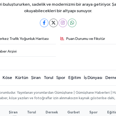
i buluştururken, sadelik ve modernizmi bir araya getiriyor. Şa
okuyabilecekleri bir altyapı sunuyor.
rkez Trafik Yoğunluk Haritası
Puan Durumu ve Fikstür
ber Arşivi
Köse
Kürtün
Şiran
Torul
Spor
Eğitim
İş Dünyası
Dern
ı sorumludur. Yayınlanan yorumlardan Gümüşhane | Gümüşhane Haberleri | H
n haber, köşe yazıları ve fotoğraflar izin alınmaksızın kaynak gösterilse da
Şiran
Torul
Dernek
Gurbet
Spor
Eğit