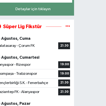
Detaylar için tıklayın
Süper Lig Fikstür
4 Ağustos, Cuma
latasaray - Çorum FK
21:30
5 Ağustos, Cumartesi
nyaspor - Rizespor
19:00
sımpaşa - Trabzonspor
19:00
nçlerbirliği S.K. - Fenerbahçe
21:30
ziantep FK - Alanyaspor
21:30
6 Ağustos, Pazar