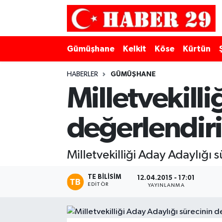
Merkez Hava Durumu
Gümüşhane
Kelkit
Köse
Kürtün
Merkez Trafik Yoğunluk Haritası
HABERLER
GÜMÜŞHANE
Süper Lig Puan Durumu ve Fikstür
Milletvekilli
Tüm Manşetler
değerlendiri
Son Dakika Haberleri
Milletvekilliği Aday Adaylığı 
Haber Arşivi
TE BILISIM
12.04.2015 - 17:01
EDITÖR
YAYINLANMA