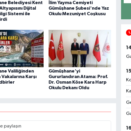
ne Belediyesi Kent
İlim Yayma Cemiyeti
ltyapısını Dijital
Gümüşhane Şubesi'nde Yaz
lgi Sistemi ile
Okulu Mezuniyet Coşkusu
rdi
1
Ga
1
ne Valiliğinden
Gümüşhane'yi
Vakalarına Karşı
Gururlandıran Atama: Prof.
Ko
dbirler
Dr. Osman Köse Kara Harp
Okulu Dekanı Oldu
Ka
Ge
Ga
1