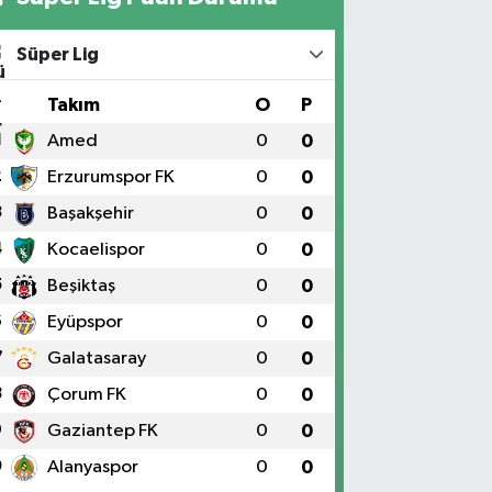
Süper Lig
#
Takım
O
P
1
Amed
0
0
2
Erzurumspor FK
0
0
3
Başakşehir
0
0
4
Kocaelispor
0
0
5
Beşiktaş
0
0
6
Eyüpspor
0
0
7
Galatasaray
0
0
8
Çorum FK
0
0
9
Gaziantep FK
0
0
0
Alanyaspor
0
0