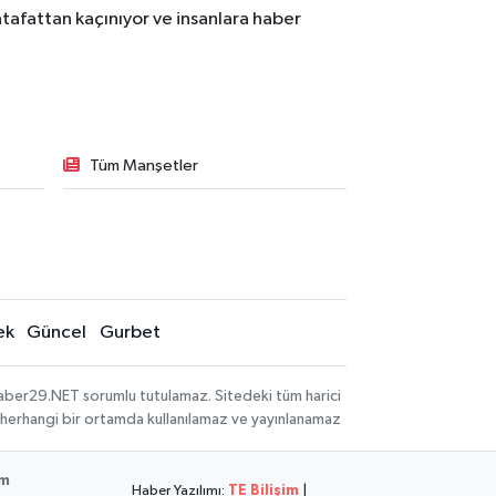
tafattan kaçınıyor ve insanlara haber
Tüm Manşetler
ek
Güncel
Gurbet
aber29.NET sorumlu tutulamaz. Sitedeki tüm harici
hi, herhangi bir ortamda kullanılamaz ve yayınlanamaz
im
Haber Yazılımı:
TE Bilişim
|