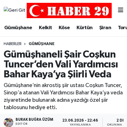
Merkez Hava Durumu
Gümüşhane
Kelkit
Köse
Kürtün
Şiran
Tor
Merkez Trafik Yoğunluk Haritası
HABERLER
GÜMÜŞHANE
Süper Lig Puan Durumu ve Fikstür
Gümüşhaneli Şair Coşkun
Tuncer’den Vali Yardımcısı
Tüm Manşetler
Bahar Kaya’ya Şiirli Veda
Son Dakika Haberleri
Gümüşhane’nin akrostiş şiir ustası Coşkun Tuncer,
Sinop’a atanan Vali Yardımcısı Bahar Kaya’ya veda
Haber Arşivi
ziyaretinde bulunarak adına yazdığı özel şiir
tablosunu hediye etti.
BURAK BUĞRA ÜZÜM
23.06.2026 - 22:46
2 DK
EDITÖR
YAYINLANMA
OKUNMA SÜ