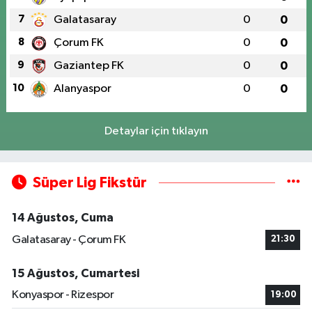
7
Galatasaray
0
0
8
Çorum FK
0
0
9
Gaziantep FK
0
0
10
Alanyaspor
0
0
Detaylar için tıklayın
Süper Lig Fikstür
14 Ağustos, Cuma
Galatasaray - Çorum FK
21:30
15 Ağustos, Cumartesi
Konyaspor - Rizespor
19:00