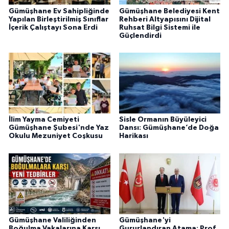
Gümüşhane Ev Sahipliğinde
Gümüşhane Belediyesi Kent
Yapılan Birleştirilmiş Sınıflar
Rehberi Altyapısını Dijital
İçerik Çalıştayı Sona Erdi
Ruhsat Bilgi Sistemi ile
Güçlendirdi
İlim Yayma Cemiyeti
Sisle Ormanın Büyüleyici
Gümüşhane Şubesi'nde Yaz
Dansı: Gümüşhane’de Doğa
Okulu Mezuniyet Coşkusu
Harikası
Gümüşhane Valiliğinden
Gümüşhane'yi
Boğulma Vakalarına Karşı
Gururlandıran Atama: Prof.