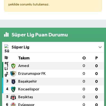
şekilde sorumlu tutulamaz.
Süper Lig Puan Durumu
Süper Lig
#
Takım
O
P
1
Amed
0
0
2
Erzurumspor FK
0
0
3
Başakşehir
0
0
4
Kocaelispor
0
0
5
Beşiktaş
0
0
6
Eyüpspor
0
0