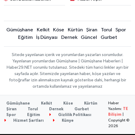
Gümüşhane
Kelkit
Köse
Kürtün
Şiran
Torul
Spor
Eğitim
İş Dünyası
Dernek
Güncel
Gurbet
Sitede yayınlanan içerik ve yorumlardan yazarları sorumludur.
Yayınlanan yorumlardan Gümüşhane | Gümüşhane Haberleri |
Haber29.NET sorumlu tutulamaz. Sitedeki tüm harici linkler ayrı bir
sayfada açılır. Sitemizde yayınlanan haber, köşe yazıları ve
fotoğraflar izin alınmaksızın kaynak gösterilse dahi, herhangi bir
ortamda kullanılamaz ve yayınlanamaz
Haber
Gümüşhane
Kelkit
Köse
Kürtün
Yazılımı:
TE
Şiran
Torul
Dernek
Gurbet
Bilişim
|
Spor
Eğitim
Gizlilik Politikası
Copyright ©
Hizmet Şartları
Künye
2026