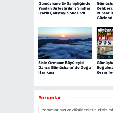
Gümüşhane Ev Sahipliğinde
Gümüşha
Yapılan Birleştirilmiş Sınıflar
Rehberi A
İçerik Çalıştayı Sona Erdi
Ruhsat Bi
Güçlendi
Sisle Ormanın Büyüleyici
Gümüşha
Dansı: Gümüşhane’de Doğa
Boğulma 
Harikası
Kesin Te
Yorumlar