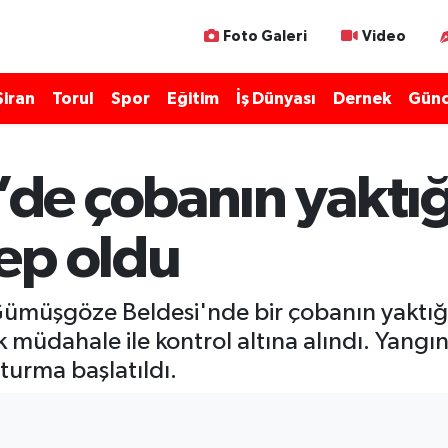
Foto Galeri
Video
Şiran
Torul
Spor
Eğitim
İş Dünyası
Dernek
Günc
e çobanın yaktığı
ep oldu
Gümüşgöze Beldesi'nde bir çobanın yaktığ
k müdahale ile kontrol altına alındı. Yang
urma başlatıldı.