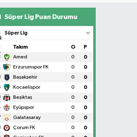
Süper Lig Puan Durumu
Süper Lig
#
Takım
O
P
1
Amed
0
0
2
Erzurumspor FK
0
0
3
Başakşehir
0
0
4
Kocaelispor
0
0
5
Beşiktaş
0
0
6
Eyüpspor
0
0
7
Galatasaray
0
0
8
Çorum FK
0
0