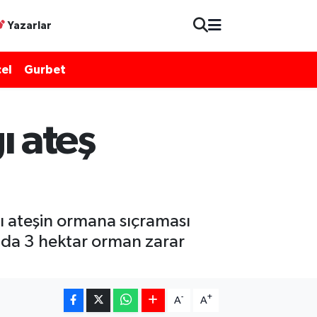
Yazarlar
el
Gurbet
 ateş
ı ateşin ormana sıçraması
ında 3 hektar orman zarar
-
+
A
A