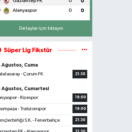
9
Gaziantep FK
0
0
0
Alanyaspor
0
0
Detaylar için tıklayın
Süper Lig Fikstür
4 Ağustos, Cuma
latasaray - Çorum FK
21:30
5 Ağustos, Cumartesi
nyaspor - Rizespor
19:00
sımpaşa - Trabzonspor
19:00
nçlerbirliği S.K. - Fenerbahçe
21:30
ziantep FK - Alanyaspor
21:30