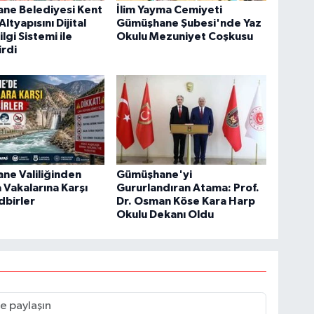
ne Belediyesi Kent
İlim Yayma Cemiyeti
ltyapısını Dijital
Gümüşhane Şubesi'nde Yaz
lgi Sistemi ile
Okulu Mezuniyet Coşkusu
rdi
ne Valiliğinden
Gümüşhane'yi
Vakalarına Karşı
Gururlandıran Atama: Prof.
dbirler
Dr. Osman Köse Kara Harp
Okulu Dekanı Oldu