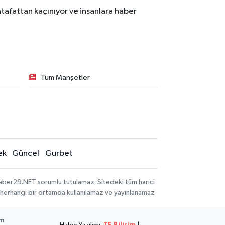
tafattan kaçınıyor ve insanlara haber
Tüm Manşetler
ek
Güncel
Gurbet
aber29.NET sorumlu tutulamaz. Sitedeki tüm harici
hi, herhangi bir ortamda kullanılamaz ve yayınlanamaz
im