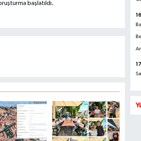
 soruşturma başlatıldı.
1
Ba
Be
Am
1
Sa
Y