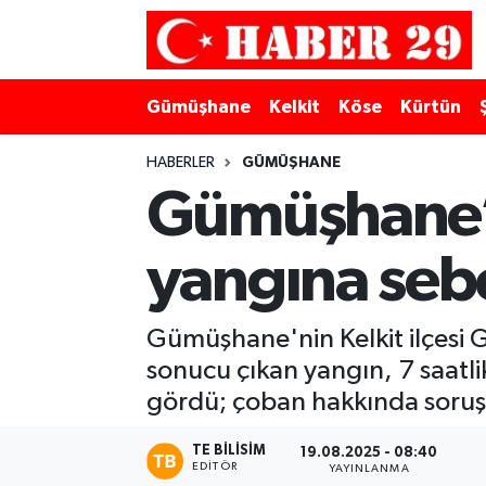
Merkez Hava Durumu
Gümüşhane
Kelkit
Köse
Kürtün
Merkez Trafik Yoğunluk Haritası
HABERLER
GÜMÜŞHANE
Süper Lig Puan Durumu ve Fikstür
Gümüşhane’d
Tüm Manşetler
yangına seb
Son Dakika Haberleri
Gümüşhane'nin Kelkit ilçesi 
Haber Arşivi
sonucu çıkan yangın, 7 saatli
gördü; çoban hakkında soruşt
TE BILISIM
19.08.2025 - 08:40
EDITÖR
YAYINLANMA