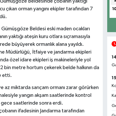
lı Gümüşgöze Beldesinde çobanın yaktığı
cu çıkan orman yangını ekipler tarafından 7
1
dü.
ra Gümüşgöze Beldesi eski maden ocakları
n yaktığı ateşin kuru otlara sıçramasıyla
ürede büyüyerek ormanlık alana yayıldı.
e Müdürlüğü, İtfaiye ve jandarma ekipleri
1
nda özel idare ekipleri iş makineleriyle yol
Ga
 2 bin metre hortum çekerek belde halkının da
 etti.
1
Ko
 ve az miktarda sarıçam ormanı zarar görürken
halesiyle yangın akşam saatlerinde kontrol
Ka
a gece saatlerinde sonra erdi.
Ge
çobanın ifadesinin Jandarma tarafından
Ga