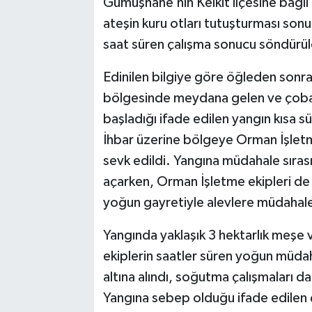
Gümüşhane’nin Kelkit ilçesine bağ
ateşin kuru otları tutuşturması sonu
saat süren çalışma sonucu söndürül
Edinilen bilgiye göre öğleden son
bölgesinde meydana gelen ve çobanı
başladığı ifade edilen yangın kısa s
İhbar üzerine bölgeye Orman İşletm
sevk edildi. Yangına müdahale sırası
açarken, Orman İşletme ekipleri de
yoğun gayretiyle alevlere müdahale
Yangında yaklaşık 3 hektarlık meşe
ekiplerin saatler süren yoğun müda
altına alındı, soğutma çalışmaları d
Yangına sebep olduğu ifade edilen 