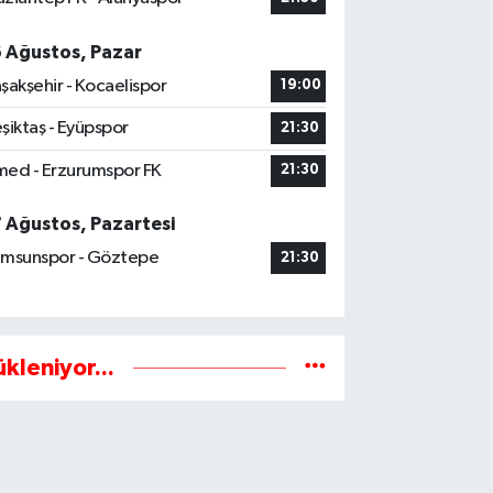
6 Ağustos, Pazar
şakşehir - Kocaelispor
19:00
şiktaş - Eyüpspor
21:30
ed - Erzurumspor FK
21:30
7 Ağustos, Pazartesi
msunspor - Göztepe
21:30
ükleniyor...