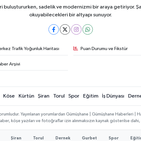
i buluştururken, sadelik ve modernizmi bir araya getiriyor. Şa
okuyabilecekleri bir altyapı sunuyor.
rkez Trafik Yoğunluk Haritası
Puan Durumu ve Fikstür
ber Arşivi
Köse
Kürtün
Şiran
Torul
Spor
Eğitim
İş Dünyası
Dern
ı sorumludur. Yayınlanan yorumlardan Gümüşhane | Gümüşhane Haberleri | H
n haber, köşe yazıları ve fotoğraflar izin alınmaksızın kaynak gösterilse da
Şiran
Torul
Dernek
Gurbet
Spor
Eğit