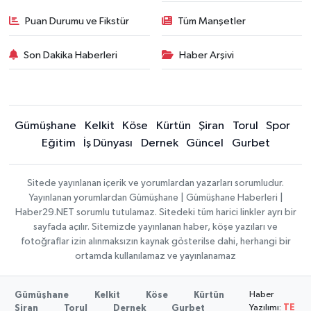
Puan Durumu ve Fikstür
Tüm Manşetler
Son Dakika Haberleri
Haber Arşivi
Gümüşhane
Kelkit
Köse
Kürtün
Şiran
Torul
Spor
Eğitim
İş Dünyası
Dernek
Güncel
Gurbet
Sitede yayınlanan içerik ve yorumlardan yazarları sorumludur.
Yayınlanan yorumlardan Gümüşhane | Gümüşhane Haberleri |
Haber29.NET sorumlu tutulamaz. Sitedeki tüm harici linkler ayrı bir
sayfada açılır. Sitemizde yayınlanan haber, köşe yazıları ve
fotoğraflar izin alınmaksızın kaynak gösterilse dahi, herhangi bir
ortamda kullanılamaz ve yayınlanamaz
Haber
Gümüşhane
Kelkit
Köse
Kürtün
Yazılımı:
TE
Şiran
Torul
Dernek
Gurbet