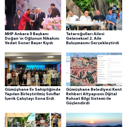
MHP Ankara İl Başkanı
Tataroğulları Ailesi
Doğan'ın Oğlunun Nikahını
Geleneksel 2. Aile
Vedat Soner Başer Kıydı
Buluşmasını Gerçekleştirdi
Gümüşhane Ev Sahipliğinde
Gümüşhane Belediyesi Kent
Yapılan Birleştirilmiş Sınıflar
Rehberi Altyapısını Dijital
İçerik Çalıştayı Sona Erdi
Ruhsat Bilgi Sistemi ile
Güçlendirdi