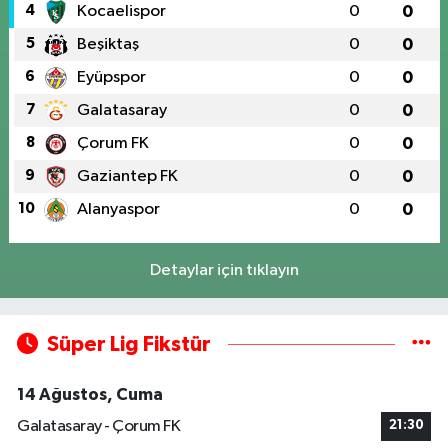
4
Kocaelispor
0
0
5
Beşiktaş
0
0
6
Eyüpspor
0
0
7
Galatasaray
0
0
8
Çorum FK
0
0
9
Gaziantep FK
0
0
10
Alanyaspor
0
0
Detaylar için tıklayın
Süper Lig Fikstür
14 Ağustos, Cuma
Galatasaray - Çorum FK
21:30