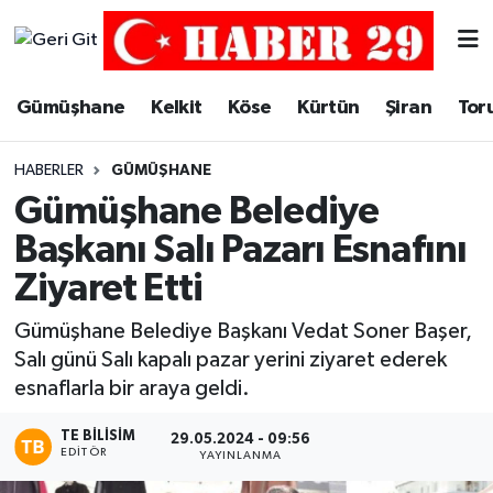
Merkez Hava Durumu
Gümüşhane
Kelkit
Köse
Kürtün
Şiran
Tor
Merkez Trafik Yoğunluk Haritası
HABERLER
GÜMÜŞHANE
Süper Lig Puan Durumu ve Fikstür
Gümüşhane Belediye
Başkanı Salı Pazarı Esnafını
Tüm Manşetler
Ziyaret Etti
Son Dakika Haberleri
Gümüşhane Belediye Başkanı Vedat Soner Başer,
Salı günü Salı kapalı pazar yerini ziyaret ederek
Haber Arşivi
esnaflarla bir araya geldi.
TE BILISIM
29.05.2024 - 09:56
EDITÖR
YAYINLANMA