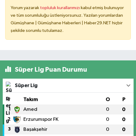
Yorum yazarak
topluluk kurallarımızı
kabul etmiş bulunuyor
ve tüm sorumluluğu üstleniyorsunuz. Yazılan yorumlardan
Gümüşhane | Gümüşhane Haberleri | Haber29.NET hiçbir
şekilde sorumlu tutulamaz.
Süper Lig Puan Durumu
Süper Lig
#
Takım
O
P
1
Amed
0
0
2
Erzurumspor FK
0
0
3
Başakşehir
0
0