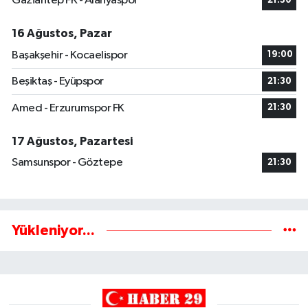
Gaziantep FK - Alanyaspor
21:30
16 Ağustos, Pazar
Başakşehir - Kocaelispor
19:00
Beşiktaş - Eyüpspor
21:30
Amed - Erzurumspor FK
21:30
17 Ağustos, Pazartesi
Samsunspor - Göztepe
21:30
Yükleniyor...