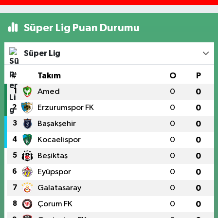
Süper Lig Puan Durumu
Süper Lig
#
Takım
O
P
1
Amed
0
0
2
Erzurumspor FK
0
0
3
Başakşehir
0
0
4
Kocaelispor
0
0
5
Beşiktaş
0
0
6
Eyüpspor
0
0
7
Galatasaray
0
0
8
Çorum FK
0
0