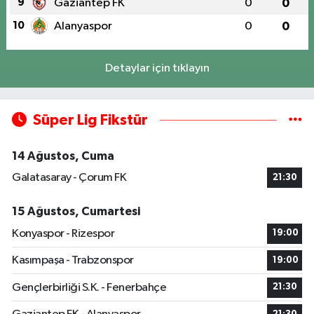
9
Gaziantep FK
0
0
10
Alanyaspor
0
0
Detaylar için tıklayın
Süper Lig Fikstür
14 Ağustos, Cuma
Galatasaray - Çorum FK
21:30
15 Ağustos, Cumartesi
Konyaspor - Rizespor
19:00
Kasımpaşa - Trabzonspor
19:00
Gençlerbirliği S.K. - Fenerbahçe
21:30