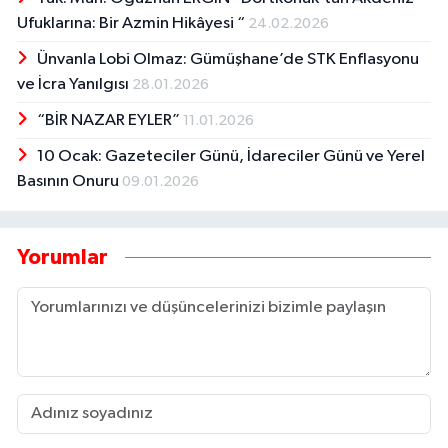
Ufuklarına: Bir Azmin Hikâyesi “
24.02.2026
Ünvanla Lobi Olmaz: Gümüşhane’de STK Enflasyonu
ve İcra Yanılgısı
28.01.2026
“BİR NAZAR EYLER”
11.01.2026
10 Ocak: Gazeteciler Günü, İdareciler Günü ve Yerel
Basının Onuru
09.01.2026
Yorumlar