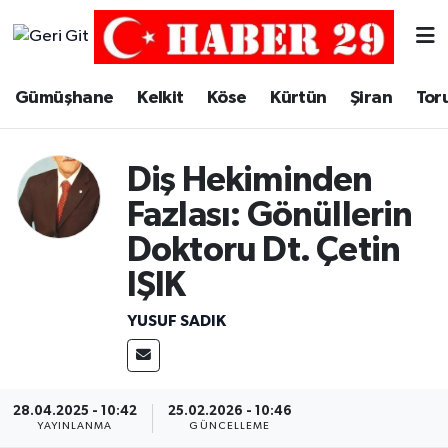
Merkez Hava Durumu
Gümüşhane
Kelkit
Köse
Kürtün
Şiran
Tor
Merkez Trafik Yoğunluk Haritası
Diş Hekiminden
Süper Lig Puan Durumu ve Fikstür
Fazlası: Gönüllerin
Tüm Manşetler
Doktoru Dt. Çetin
IŞIK
Son Dakika Haberleri
YUSUF SADIK
Haber Arşivi
28.04.2025 - 10:42
25.02.2026 - 10:46
YAYINLANMA
GÜNCELLEME