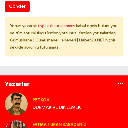
Gönder
Yorum yazarak
topluluk kurallarımızı
kabul etmiş bulunuyor
ve tüm sorumluluğu üstleniyorsunuz. Yazılan yorumlardan
Gümüşhane | Gümüşhane Haberleri | Haber29.NET hiçbir
şekilde sorumlu tutulamaz.
Yazarlar
PETKOV
DURMAK VE DİNLEMEK
FATMA TURAN KARADENIZ