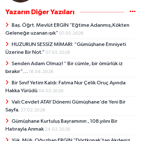
Yazarın Diğer Yazıları
Baş. Öğrt. Mevlüt ERGİN “Eğtime Adanmış,Kökten
Geleneğe uzanan ışık”
07.05.2026
HUZURUN SESSİZ MİMARI: ”Gümüşhane Emniyeti
Üzerine Bir Not.”
07.05.2026
Senden Adam Olmaz! “ Bir cümle, bir ömürlük iz
bırakır”…
18.04.2026
Bir Sınıf Yetim Kaldı: Fatma Nur Çelik Oruç Ayında
Hakka Yürüdü
04.03.2026
Vali:Cevdet ATAY Dönemi Gümüşhane’de Yeni Bir
Sayfa.
27.02.2026
Gümüşhane Kurtuluş Bayramının , 108.yılını Bir
Hatırayla Anmak
24.02.2026
Yük. Müh. Oğuzhan ERGİN “Dörtkonak’tan Akdeniz