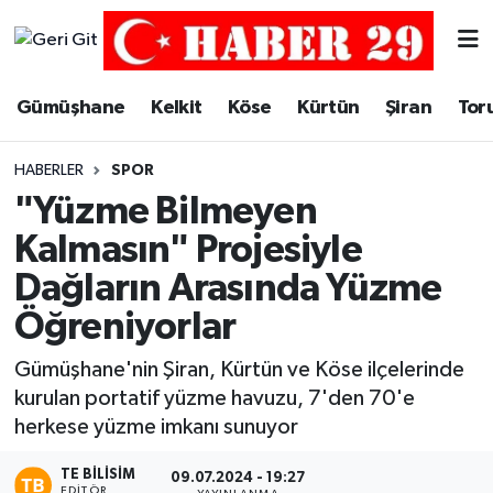
Merkez Hava Durumu
Gümüşhane
Kelkit
Köse
Kürtün
Şiran
Tor
Merkez Trafik Yoğunluk Haritası
HABERLER
SPOR
Süper Lig Puan Durumu ve Fikstür
"Yüzme Bilmeyen
Kalmasın" Projesiyle
Tüm Manşetler
Dağların Arasında Yüzme
Son Dakika Haberleri
Öğreniyorlar
Haber Arşivi
Gümüşhane'nin Şiran, Kürtün ve Köse ilçelerinde
kurulan portatif yüzme havuzu, 7'den 70'e
herkese yüzme imkanı sunuyor
TE BILISIM
09.07.2024 - 19:27
EDITÖR