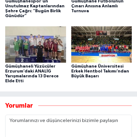
Gümüşhanespor'un
Gümüşhane Futbolunun
Unutulmaz Kaptanlarından
Çınarı Anısına Anlamlı
Şehre Çağrı: "Bugün Birlik
Turnuva
Günüdür"
Gümüşhaneli Yüzücüler
Gümüşhane Üniversitesi
Erzurum’daki ANALİG
Erkek Hentbol Takımı’ndan
Yarışmalarında 13 Derece
Büyük Başarı
Elde Etti
Yorumlar