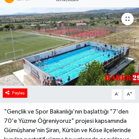
YAYINLANMA
Paylaş
-
+
A
A
"Gençlik ve Spor Bakanlığı'nın başlattığı "7'den
70'e Yüzme Öğreniyoruz" projesi kapsamında
Gümüşhane'nin Şiran, Kürtün ve Köse ilçelerinde