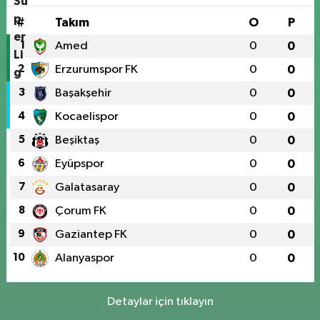
#
Takım
O
P
1
Amed
0
0
2
Erzurumspor FK
0
0
3
Başakşehir
0
0
4
Kocaelispor
0
0
5
Beşiktaş
0
0
6
Eyüpspor
0
0
7
Galatasaray
0
0
8
Çorum FK
0
0
9
Gaziantep FK
0
0
10
Alanyaspor
0
0
Detaylar için tıklayın