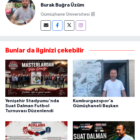
Burak Buğra Üzüm
Gümüşhane Üniversitesi 📰
Bunlar da ilginizi çekebilir
Yenişehir Stadyumu'nda
Kumburgazspor’a
Suat Dalman Futbol
Gümüşhaneli Başkan
Turnuvası Düzenlendi