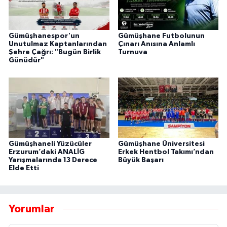
Gümüşhanespor'un
Gümüşhane Futbolunun
Unutulmaz Kaptanlarından
Çınarı Anısına Anlamlı
Şehre Çağrı: "Bugün Birlik
Turnuva
Günüdür"
Gümüşhaneli Yüzücüler
Gümüşhane Üniversitesi
Erzurum’daki ANALİG
Erkek Hentbol Takımı’ndan
Yarışmalarında 13 Derece
Büyük Başarı
Elde Etti
Yorumlar