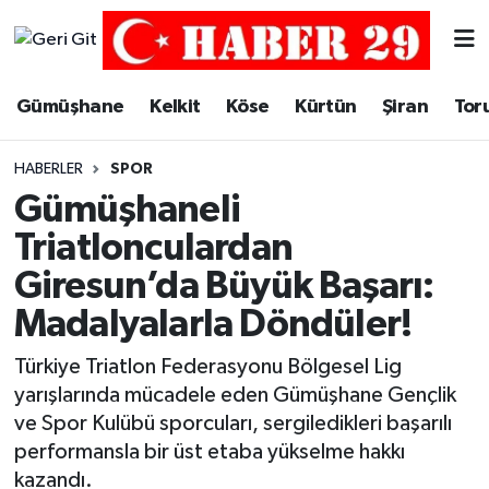
Merkez Hava Durumu
Gümüşhane
Kelkit
Köse
Kürtün
Şiran
Tor
Merkez Trafik Yoğunluk Haritası
HABERLER
SPOR
Süper Lig Puan Durumu ve Fikstür
Gümüşhaneli
Triatlonculardan
Tüm Manşetler
Giresun’da Büyük Başarı:
Son Dakika Haberleri
Madalyalarla Döndüler!
Haber Arşivi
Türkiye Triatlon Federasyonu Bölgesel Lig
yarışlarında mücadele eden Gümüşhane Gençlik
ve Spor Kulübü sporcuları, sergiledikleri başarılı
performansla bir üst etaba yükselme hakkı
kazandı.