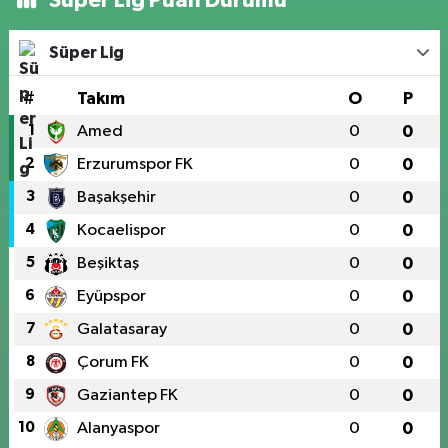
Süper Lig Puan Durumu
Süper Lig
#
Takım
O
P
1
Amed
0
0
2
Erzurumspor FK
0
0
3
Başakşehir
0
0
4
Kocaelispor
0
0
5
Beşiktaş
0
0
6
Eyüpspor
0
0
7
Galatasaray
0
0
8
Çorum FK
0
0
9
Gaziantep FK
0
0
10
Alanyaspor
0
0