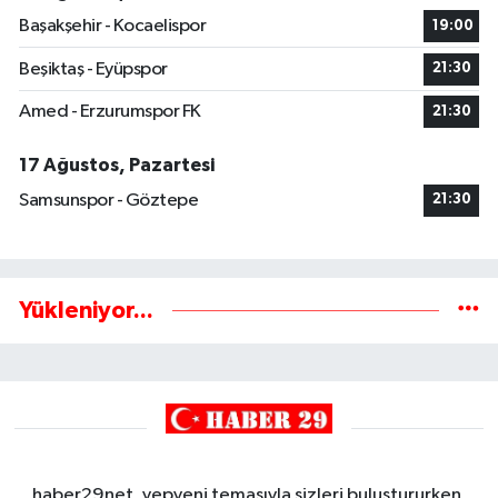
Başakşehir - Kocaelispor
19:00
Beşiktaş - Eyüpspor
21:30
Amed - Erzurumspor FK
21:30
17 Ağustos, Pazartesi
Samsunspor - Göztepe
21:30
Yükleniyor...
haber29net, yepyeni temasıyla sizleri buluştururken,