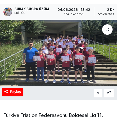
BURAK BUĞRA ÜZÜM
04.06.2026 - 15:42
2 DK
EDITÖR
YAYINLANMA
OKUNMA SÜ
Paylaş
-
+
A
A
Türkiye Triatlon Federasyonu Bölgesel Lig 11.