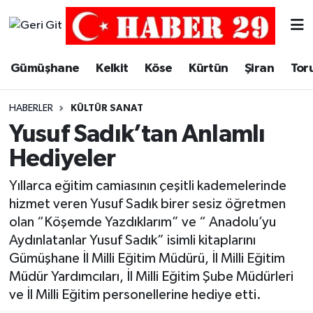
Merkez Hava Durumu
Gümüşhane
Kelkit
Köse
Kürtün
Şiran
Tor
Merkez Trafik Yoğunluk Haritası
HABERLER
KÜLTÜR SANAT
Süper Lig Puan Durumu ve Fikstür
Yusuf Sadık’tan Anlamlı
Hediyeler
Tüm Manşetler
Yıllarca eğitim camiasının çeşitli kademelerinde
Son Dakika Haberleri
hizmet veren Yusuf Sadık birer sesiz öğretmen
olan “Köşemde Yazdıklarım” ve “ Anadolu’yu
Haber Arşivi
Aydınlatanlar Yusuf Sadık” isimli kitaplarını
Gümüşhane İl Milli Eğitim Müdürü, İl Milli Eğitim
Müdür Yardımcıları, İl Milli Eğitim Şube Müdürleri
ve İl Milli Eğitim personellerine hediye etti.