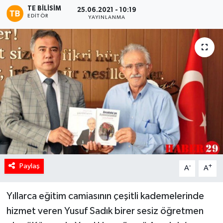
TE BILISIM
25.06.2021 - 10:19
EDITÖR
YAYINLANMA
Paylaş
-
+
A
A
Yıllarca eğitim camiasının çeşitli kademelerinde
hizmet veren Yusuf Sadık birer sesiz öğretmen