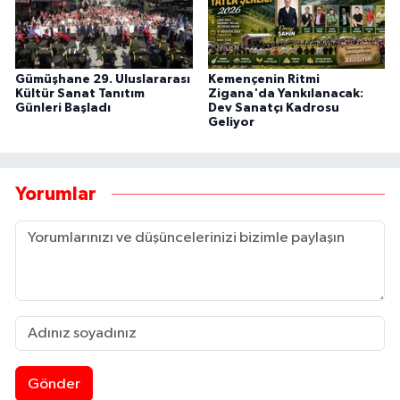
Gümüşhane 29. Uluslararası
Kemençenin Ritmi
Kültür Sanat Tanıtım
Zigana'da Yankılanacak:
Günleri Başladı
Dev Sanatçı Kadrosu
Geliyor
Yorumlar
Gönder