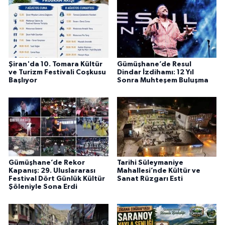
Şiran'da 10. Tomara Kültür
Gümüşhane’de Resul
ve Turizm Festivali Coşkusu
Dindar İzdihamı: 12 Yıl
Başlıyor
Sonra Muhteşem Buluşma
Gümüşhane’de Rekor
Tarihi Süleymaniye
Kapanış: 29. Uluslararası
Mahallesi’nde Kültür ve
Festival Dört Günlük Kültür
Sanat Rüzgarı Esti
Şöleniyle Sona Erdi