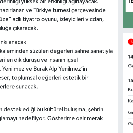
inliği yüksek bir etkinliği ağırlayacak.
1
hazırlanan ve Türkiye turnesi çerçevesinde
ze" adlı tiyatro oyunu, izleyicileri vicdan,
uluğa çıkaracak.
nkılanacak
 kaleminden süzülen değerleri sahne sanatıyla
1
ilen dik duruşu ve insanın içsel
Ga
t Yenilmez ve Burak Alp Yenilmez’in
er, toplumsal değerleri estetik bir
1
erlere sunacak.
Ko
i
Ka
 desteklediği bu kültürel buluşma, şehrin
Ge
ağlamayı hedefliyor. Gösterime dair merak
Ga