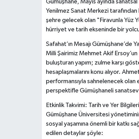
Gümüşhane, Mayıs ayında sanatsal der
Yenilmez Sanat Merkezi tarafından 
şehre gelecek olan "Firavunla Yüz Yü
hürriyet ve tarih ekseninde bir yolc
Safahat’ın Mesajı Gümüşhane’de Ya
Milli Şairimiz Mehmet Akif Ersoy’un
buluşturan yapım; zulme karşı göster
hesaplaşmalarını konu alıyor. Ahme
performansıyla sahnelenecek olan es
perspektifle Gümüşhaneli sanatsev
Etkinlik Takvimi: Tarih ve Yer Bilgiler
Gümüşhane Üniversitesi yönetiminin
sosyal yaşamına önemli bir katkı s
edilen detaylar şöyle: