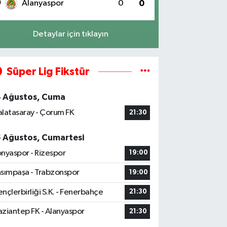
0
Alanyaspor
0
0
Detaylar için tıklayın
Süper Lig Fikstür
4 Ağustos, Cuma
latasaray - Çorum FK
21:30
5 Ağustos, Cumartesi
nyaspor - Rizespor
19:00
sımpaşa - Trabzonspor
19:00
nçlerbirliği S.K. - Fenerbahçe
21:30
ziantep FK - Alanyaspor
21:30