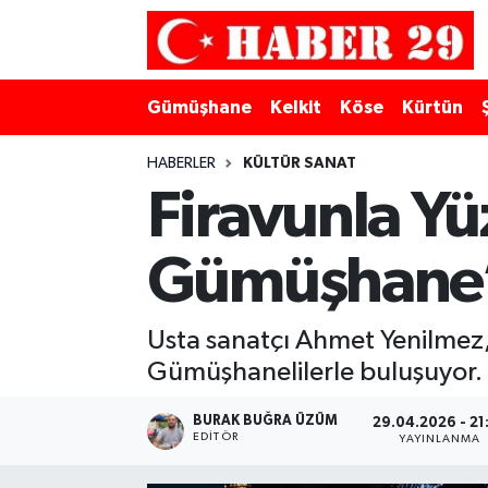
Merkez Hava Durumu
Gümüşhane
Kelkit
Köse
Kürtün
Merkez Trafik Yoğunluk Haritası
HABERLER
KÜLTÜR SANAT
Süper Lig Puan Durumu ve Fikstür
Firavunla Yü
Tüm Manşetler
Gümüşhane’
Son Dakika Haberleri
Usta sanatçı Ahmet Yenilmez,
Haber Arşivi
Gümüşhanelilerle buluşuyor.
BURAK BUĞRA ÜZÜM
29.04.2026 - 21
EDITÖR
YAYINLANMA