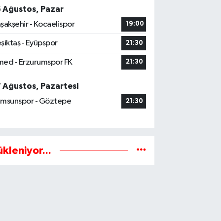
6 Ağustos, Pazar
şakşehir - Kocaelispor
19:00
şiktaş - Eyüpspor
21:30
ed - Erzurumspor FK
21:30
7 Ağustos, Pazartesi
msunspor - Göztepe
21:30
ükleniyor...