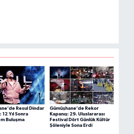
ne’de Resul Dindar
Gümüşhane’de Rekor
: 12 Yıl Sonra
Kapanış: 29. Uluslararası
m Buluşma
Festival Dört Günlük Kültür
Şöleniyle Sona Erdi