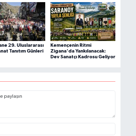
e 29. Uluslararası
Kemençenin Ritmi
anat Tanıtım Günleri
Zigana'da Yankılanacak:
Dev Sanatçı Kadrosu Geliyor