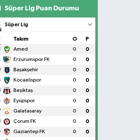
Süper Lig Puan Durumu
Süper Lig
#
Takım
O
P
1
Amed
0
0
2
Erzurumspor FK
0
0
3
Başakşehir
0
0
4
Kocaelispor
0
0
5
Beşiktaş
0
0
6
Eyüpspor
0
0
7
Galatasaray
0
0
8
Çorum FK
0
0
9
Gaziantep FK
0
0