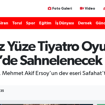
Foto Galeri
Video
Şiran
Torul
Spor
Eğitim
İş Dünyası
Dernek
Günc
z Yüze Tiyatro Oy
de Sahnelenecek
 Mehmet Akif Ersoy'un dev eseri Safahat'
:35