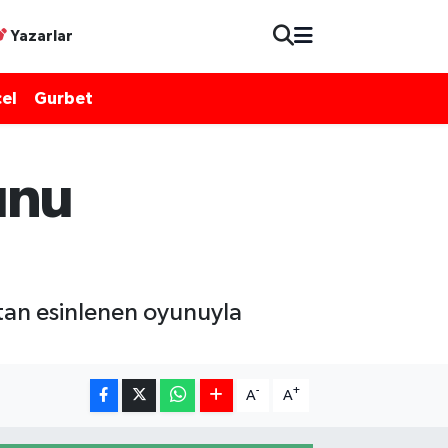
Yazarlar
el
Gurbet
unu
tan esinlenen oyunuyla
-
+
A
A