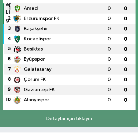
1
Amed
0
0
2
Erzurumspor FK
0
0
3
Başakşehir
0
0
4
Kocaelispor
0
0
5
Beşiktaş
0
0
6
Eyüpspor
0
0
7
Galatasaray
0
0
8
Çorum FK
0
0
9
Gaziantep FK
0
0
10
Alanyaspor
0
0
Detaylar için tıklayın