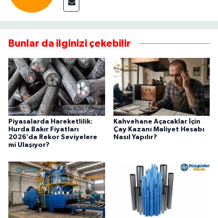
Bunlar da ilginizi çekebilir
Piyasalarda Hareketlilik:
Kahvehane Açacaklar İçin
Hurda Bakır Fiyatları
Çay Kazanı Maliyet Hesabı
2026’da Rekor Seviyelere
Nasıl Yapılır?
mi Ulaşıyor?