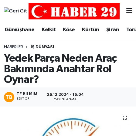
Merkez Hava Durumu
Gümüşhane
Kelkit
Köse
Kürtün
Şiran
Tor
Merkez Trafik Yoğunluk Haritası
HABERLER
İŞ DÜNYASI
Süper Lig Puan Durumu ve Fikstür
Yedek Parça Neden Araç
Bakımında Anahtar Rol
Tüm Manşetler
Oynar?
Son Dakika Haberleri
TE BILISIM
26.12.2024 - 16:04
EDITÖR
Haber Arşivi
YAYINLANMA