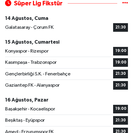
Süper Lig Fikstür
14 Ağustos, Cuma
Galatasaray - Çorum FK
21:30
15 Ağustos, Cumartesi
Konyaspor - Rizespor
19:00
Kasımpaşa - Trabzonspor
19:00
Gençlerbirliği S.K. - Fenerbahçe
21:30
Gaziantep FK - Alanyaspor
21:30
16 Ağustos, Pazar
Başakşehir - Kocaelispor
19:00
Beşiktaş - Eyüpspor
21:30
Amed - Erzurumspor FK
21:30