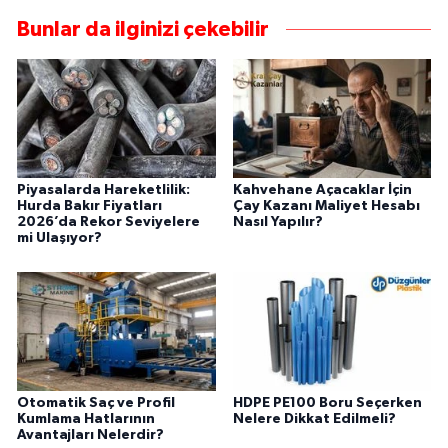
Bunlar da ilginizi çekebilir
Piyasalarda Hareketlilik:
Kahvehane Açacaklar İçin
Hurda Bakır Fiyatları
Çay Kazanı Maliyet Hesabı
2026’da Rekor Seviyelere
Nasıl Yapılır?
mi Ulaşıyor?
Otomatik Saç ve Profil
HDPE PE100 Boru Seçerken
Kumlama Hatlarının
Nelere Dikkat Edilmeli?
Avantajları Nelerdir?