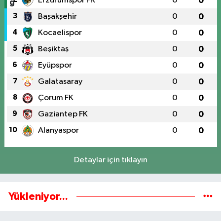
Erzurumspor FK
0
0
3
Başakşehir
0
0
4
Kocaelispor
0
0
5
Beşiktaş
0
0
6
Eyüpspor
0
0
7
Galatasaray
0
0
8
Çorum FK
0
0
9
Gaziantep FK
0
0
10
Alanyaspor
0
0
Detaylar için tıklayın
Yükleniyor...