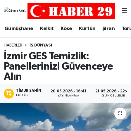
Merkez Hava Durumu
Gümüşhane
Kelkit
Köse
Kürtün
Şiran
Tor
Merkez Trafik Yoğunluk Haritası
HABERLER
İŞ DÜNYASI
Süper Lig Puan Durumu ve Fikstür
İzmir GES Temizlik:
Panellerinizi Güvenceye
Tüm Manşetler
Alın
Son Dakika Haberleri
TIMUR ŞAHIN
20.05.2026 - 16:41
21.05.2026 - 22:4
EDITÖR
Haber Arşivi
YAYINLANMA
GÜNCELLEME