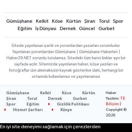
Gümüşhane
Kelkit
Köse
Kürtün
Şiran
Torul
Spor
Eğitim
İş Dünyası
Dernek
Güncel
Gurbet
Sitede yayınlanan içerik ve yorumlardan yazarları sorumludur.
Yayınlanan yorumlardan Gümüşhane | Gümüşhane Haberleri |
Haber29.NET sorumlu tutulamaz. Sitedeki tüm harici linkler ayrı bir
sayfada açılır. Sitemizde yayınlanan haber, köşe yazıları ve
fotoğraflar izin alınmaksızın kaynak gösterilse dahi, herhangi bir
ortamda kullanılamaz ve yayınlanamaz
Haber
Gümüşhane
Kelkit
Köse
Kürtün
Yazılımı:
TE
Şiran
Torul
Dernek
Gurbet
Bilişim
|
Spor
Eğitim
Gizlilik Politikası
Copyright ©
Hizmet Şartları
Künye
2026
En iyi site deneyimi sağlamak için çerezlerden