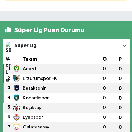
Süper Lig Puan Durumu
Süper Lig
#
Takım
O
P
1
Amed
0
0
2
Erzurumspor FK
0
0
3
Başakşehir
0
0
4
Kocaelispor
0
0
5
Beşiktaş
0
0
6
Eyüpspor
0
0
7
Galatasaray
0
0