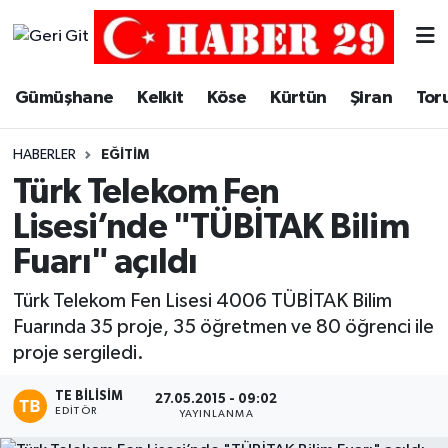
Merkez Hava Durumu
Gümüşhane
Kelkit
Köse
Kürtün
Şiran
Tor
Merkez Trafik Yoğunluk Haritası
HABERLER
EĞITIM
Süper Lig Puan Durumu ve Fikstür
Türk Telekom Fen
Lisesi’nde "TÜBİTAK Bilim
Tüm Manşetler
Fuarı" açıldı
Son Dakika Haberleri
Türk Telekom Fen Lisesi 4006 TÜBİTAK Bilim
Fuarında 35 proje, 35 öğretmen ve 80 öğrenci ile
Haber Arşivi
proje sergiledi.
TE BILISIM
27.05.2015 - 09:02
EDITÖR
YAYINLANMA