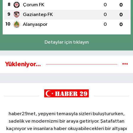
8
Çorum FK
0
0
9
Gaziantep FK
0
0
10
Alanyaspor
0
0
Detaylar için tıklayın
Yükleniyor...
haber29net, yepyeni temasıyla sizleri buluştururken,
sadelik ve modernizmi bir araya getiriyor. Şatafattan
kaçınıyor ve insanlara haber okuyabilecekleri bir altyapı