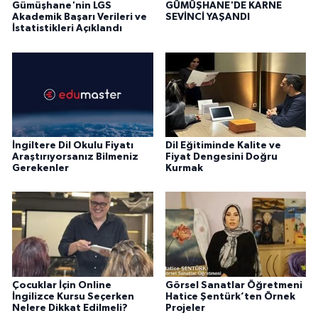
Gümüşhane'nin LGS
GÜMÜŞHANE'DE KARNE
Akademik Başarı Verileri ve
SEVİNCİ YAŞANDI
İstatistikleri Açıklandı
İngiltere Dil Okulu Fiyatı
Dil Eğitiminde Kalite ve
Araştırıyorsanız Bilmeniz
Fiyat Dengesini Doğru
Gerekenler
Kurmak
Çocuklar İçin Online
Görsel Sanatlar Öğretmeni
İngilizce Kursu Seçerken
Hatice Şentürk’ten Örnek
Nelere Dikkat Edilmeli?
Projeler