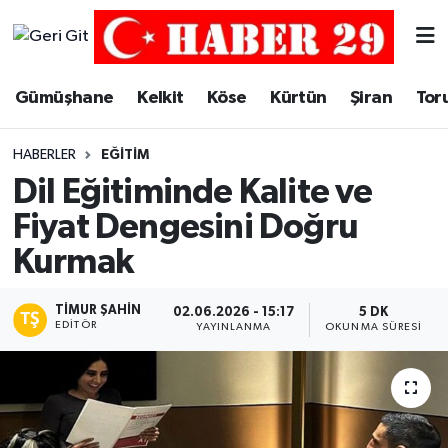
Merkez Hava Durumu
Gümüşhane
Kelkit
Köse
Kürtün
Şiran
Tor
Merkez Trafik Yoğunluk Haritası
HABERLER
EĞITIM
Süper Lig Puan Durumu ve Fikstür
Dil Eğitiminde Kalite ve
Fiyat Dengesini Doğru
Tüm Manşetler
Kurmak
Son Dakika Haberleri
TIMUR ŞAHIN
02.06.2026 - 15:17
5 DK
EDITÖR
Haber Arşivi
YAYINLANMA
OKUNMA SÜRESI