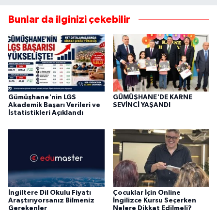
Bunlar da ilginizi çekebilir
Gümüşhane'nin LGS
GÜMÜŞHANE'DE KARNE
Akademik Başarı Verileri ve
SEVİNCİ YAŞANDI
İstatistikleri Açıklandı
İngiltere Dil Okulu Fiyatı
Çocuklar İçin Online
Araştırıyorsanız Bilmeniz
İngilizce Kursu Seçerken
Gerekenler
Nelere Dikkat Edilmeli?