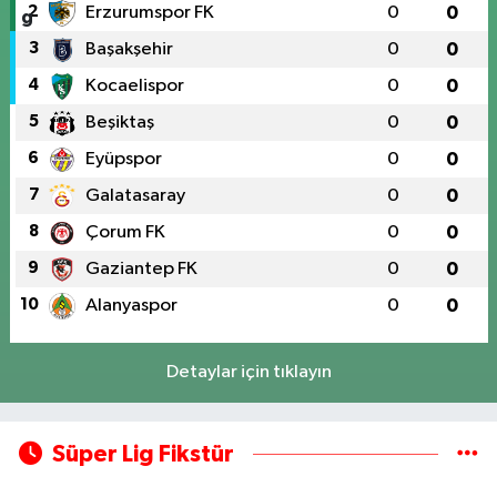
2
Erzurumspor FK
0
0
3
Başakşehir
0
0
4
Kocaelispor
0
0
5
Beşiktaş
0
0
6
Eyüpspor
0
0
7
Galatasaray
0
0
8
Çorum FK
0
0
9
Gaziantep FK
0
0
10
Alanyaspor
0
0
Detaylar için tıklayın
Süper Lig Fikstür