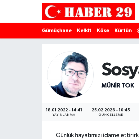
Merkez Hava Durumu
Gümüşhane
Kelkit
Köse
Kürtün
Merkez Trafik Yoğunluk Haritası
Süper Lig Puan Durumu ve Fikstür
Sosy
Tüm Manşetler
MÜNIR TOK
Son Dakika Haberleri
Haber Arşivi
18.01.2022 - 14:41
25.02.2026 - 10:45
YAYINLANMA
GÜNCELLEME
Günlük hayatımızı idame ettirirken