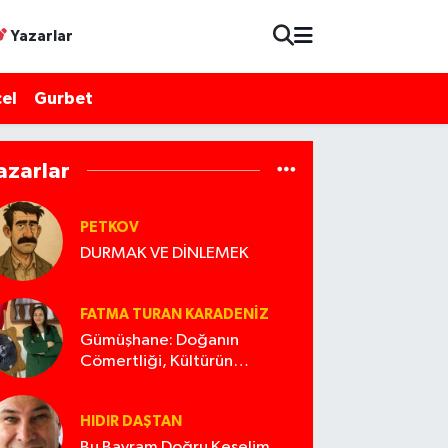
Yazarlar
el
Gurbet
azarlar
PETKOV
DURMAK VE DİNLEMEK
FATMA TURAN KARADENIZ
Gümüşhane: Doğanın
Cömertliği, Kültürün
Zenginliği ve Korunması
Gereken Miras
HIDIR DAŞTAN
Bu Bayram Doğru Keselim