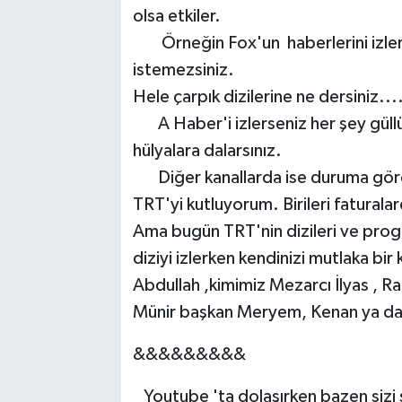
olsa etkiler.
Örneğin Fox'un haberlerini izlerke
istemezsiniz.
Hele çarpık dizilerine ne dersiniz...
A Haber'i izlerseniz her şey güllük 
hülyalara dalarsınız.
Diğer kanallarda ise duruma göre
TRT'yi kutluyorum. Birileri faturala
Ama bugün TRT'nin dizileri ve progra
diziyi izlerken kendinizi mutlaka bir
Abdullah ,kimimiz Mezarcı İlyas , 
Münir başkan Meryem, Kenan ya da
&&&&&&&&&
Youtube 'ta dolaşırken bazen sizi 