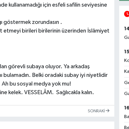
 kullanamadığı için esfeli safilin seviyesine
ygı göstermek zorundasın .
1
etmeyi birileri birilerinin üzerinden İslâmiyet
Ga
1
Ko
lan görevli subaya oluyor. Ya arkadaş
Ka
bulamadın. Belki oradaki subay iyi niyetlidir
Ge
. Ah bu sosyal medya yok mu!
ne kelek. VESSELÂM. Sağlıcakla kalın.
Ga
1
SONRAKI
Ba
Be