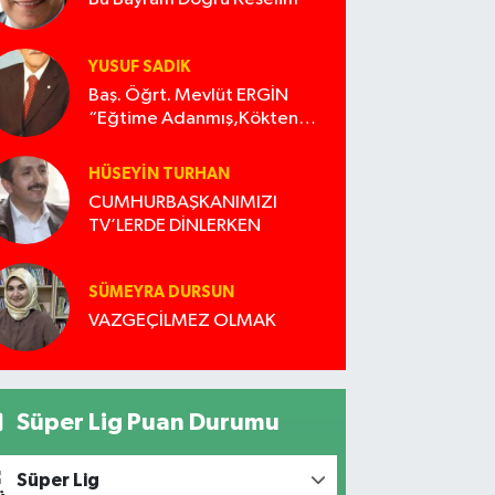
YUSUF SADIK
Baş. Öğrt. Mevlüt ERGİN
“Eğtime Adanmış,Kökten
Geleneğe uzanan ışık”
HÜSEYIN TURHAN
CUMHURBAŞKANIMIZI
TV’LERDE DİNLERKEN
SÜMEYRA DURSUN
VAZGEÇİLMEZ OLMAK
Süper Lig Puan Durumu
Süper Lig