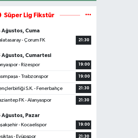
Süper Lig Fikstür
4 Ağustos, Cuma
latasaray - Çorum FK
21:30
5 Ağustos, Cumartesi
nyaspor - Rizespor
19:00
sımpaşa - Trabzonspor
19:00
nçlerbirliği S.K. - Fenerbahçe
21:30
ziantep FK - Alanyaspor
21:30
6 Ağustos, Pazar
şakşehir - Kocaelispor
19:00
şiktaş - Eyüpspor
21:30