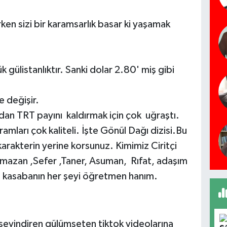
n sizi bir karamsarlık basar ki yaşamak
.
gülistanlıktır. Sanki dolar 2.80' miş gibi
 değişir.
rdan TRT payını kaldırmak için çok uğraştı.
mları çok kaliteli. İşte Gönül Dağı dizisi.Bu
 karakterin yerine korsunuz. Kimimiz Ciritçi
Ramazan ,Sefer ,Taner, Asuman, Rıfat, adaşım
 kasabanın her şeyi öğretmen hanım.
sevindiren gülümseten tiktok videolarına