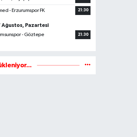
ed - Erzurumspor FK
21:30
7 Ağustos, Pazartesi
msunspor - Göztepe
21:30
ükleniyor...