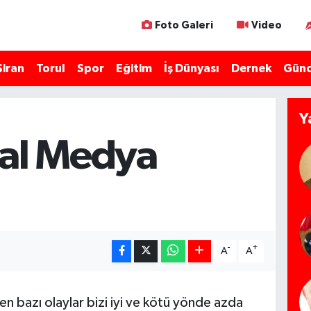
Foto Galeri
Video
Şiran
Torul
Spor
Eğitim
İş Dünyası
Dernek
Günc
Y
al Medya
-
+
A
A
 bazı olaylar bizi iyi ve kötü yönde azda