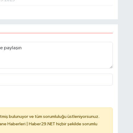
tmiş bulunuyor ve tüm sorumluluğu üstleniyorsunuz.
e Haberleri | Haber29.NET hiçbir şekilde sorumlu