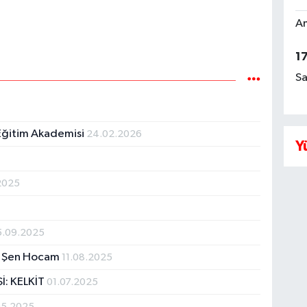
Am
1
Sa
 Eğitim Akademisi
24.02.2026
Y
.2025
5.09.2025
an Şen Hocam
11.08.2025
İ: KELKİT
01.07.2025
05.2025