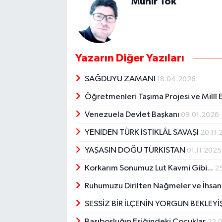
Münir Tok
Yazarın Diğer Yazıları
SAĞDUYU ZAMANI
18.04.2026
Öğretmenleri Taşıma Projesi ve Millî
Venezuela Devlet Başkanı
09.01.2026
YENİDEN TÜRK İSTİKLÂL SAVAŞI
20.11
YAŞASIN DOĞU TÜRKİSTAN
01.11.2025
Korkarım Sonumuz Lut Kavmi Gibi...
2
Ruhumuzu Dirilten Nağmeler ve İhs
SESSİZ BİR İLÇENİN YORGUN BEKLEYİŞ
Başıboşluğın Eşiğindeki Çocuklar
22.