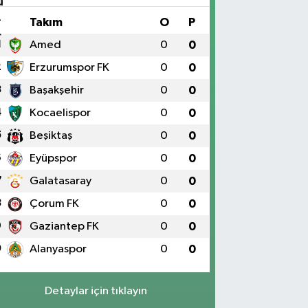
#
Takım
O
P
1
Amed
0
0
2
Erzurumspor FK
0
0
3
Başakşehir
0
0
4
Kocaelispor
0
0
5
Beşiktaş
0
0
6
Eyüpspor
0
0
7
Galatasaray
0
0
8
Çorum FK
0
0
9
Gaziantep FK
0
0
0
Alanyaspor
0
0
Detaylar için tıklayın