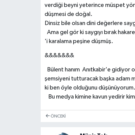
verdiği beyni yeterince müspet yönde
düşmesi de doğal.
Dinsiz bile olsan dini değerlere sa
Ama gel gör ki saygıyı bırak hakaret 
'i karalama peşine düşmüş.
&&&&&&&
Bülent hanım Anıtkabir'e gidiyor o
şemsiyeni tutturacak başka adam mı 
ki ben öyle olduğunu düşünüyorum
Bu medya kimine kavun yedirir kimi
ÖNCEKI