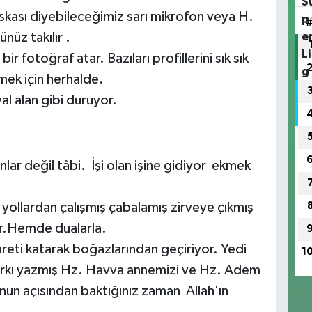
niskası diyebileceğimiz sarı mikrofon veya H.
üz takılır .
fotoğraf atar. Bazıları profillerini sık sık
çmek için herhalde.
l alan gibi duruyor.
 değil tâbi. İşi olan işine gidiyor ekmek
 yollardan çalışmış çabalamış zirveye çıkmış
r.Hemde dualarla.
eti katarak boğazlarından geçiriyor. Yedi
1
Şarkı yazmış Hz. Havva annemizi ve Hz. Adem
 onun açısından baktığınız zaman Allah'ın