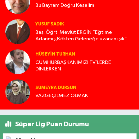
Bu Bayram Doğru Keselim
YUSUF SADIK
Baş. Öğrt. Mevlüt ERGİN “Eğtime
Adanmış,Kökten Geleneğe uzanan ışık”
HÜSEYIN TURHAN
CUMHURBAŞKANIMIZI TV’LERDE
DİNLERKEN
SÜMEYRA DURSUN
VAZGEÇİLMEZ OLMAK
Süper Lig Puan Durumu