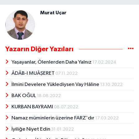
Murat Uçar
Yazarın Diğer Yazıları
Yaşayanlar, Ölenlerden Daha Yalnız
17.02.2024
ÂDÂB-I MUÂŞERET
07.11.2022
İlmini Develere Yüklediysen Vay Hâline
13.10.2022
BAK OĞUL
18.08.2022
KURBAN BAYRAMI
08.07.2022
Namaz müminlerin üzerine FARZ'dır
17.03.2022
İyiliğe Niyet Edin
31.01.2022