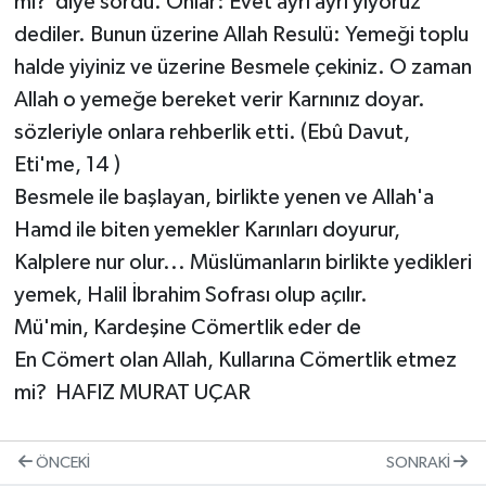
mi? diye sordu. Onlar: Evet ayrı ayrı yiyoruz
dediler. Bunun üzerine Allah Resulü: Yemeği toplu
halde yiyiniz ve üzerine Besmele çekiniz. O zaman
Allah o yemeğe bereket verir Karnınız doyar.
sözleriyle onlara rehberlik etti. (Ebû Davut,
Eti'me, 14 )
Besmele ile başlayan, birlikte yenen ve Allah'a
Hamd ile biten yemekler Karınları doyurur,
Kalplere nur olur... Müslümanların birlikte yedikleri
yemek, Halil İbrahim Sofrası olup açılır.
Mü'min, Kardeşine Cömertlik eder de
En Cömert olan Allah, Kullarına Cömertlik etmez
mi? HAFIZ MURAT UÇAR
ÖNCEKI
SONRAKI