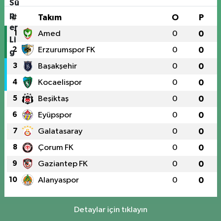
#
Takım
O
P
1
Amed
0
0
2
Erzurumspor FK
0
0
3
Başakşehir
0
0
4
Kocaelispor
0
0
5
Beşiktaş
0
0
6
Eyüpspor
0
0
7
Galatasaray
0
0
8
Çorum FK
0
0
9
Gaziantep FK
0
0
10
Alanyaspor
0
0
Detaylar için tıklayın