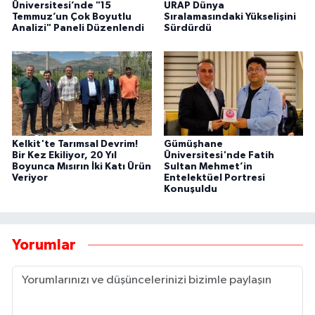
Üniversitesi’nde "15
URAP Dünya
Temmuz’un Çok Boyutlu
Sıralamasındaki Yükselişini
Analizi" Paneli Düzenlendi
Sürdürdü
Kelkit'te Tarımsal Devrim!
Gümüşhane
Bir Kez Ekiliyor, 20 Yıl
Üniversitesi'nde Fatih
Boyunca Mısırın İki Katı Ürün
Sultan Mehmet’in
Veriyor
Entelektüel Portresi
Konuşuldu
Yorumlar