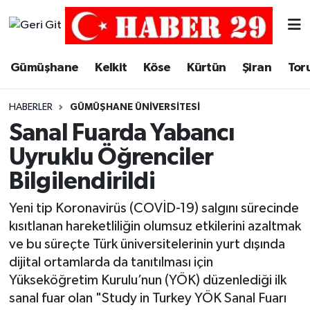
Merkez Hava Durumu
Gümüşhane
Kelkit
Köse
Kürtün
Şiran
Tor
Merkez Trafik Yoğunluk Haritası
HABERLER
GÜMÜŞHANE ÜNIVERSITESI
Süper Lig Puan Durumu ve Fikstür
Sanal Fuarda Yabancı
Uyruklu Öğrenciler
Tüm Manşetler
Bilgilendirildi
Son Dakika Haberleri
Yeni tip Koronavirüs (COVİD-19) salgını sürecinde
kısıtlanan hareketliliğin olumsuz etkilerini azaltmak
Haber Arşivi
ve bu süreçte Türk üniversitelerinin yurt dışında
dijital ortamlarda da tanıtılması için
Yükseköğretim Kurulu’nun (YÖK) düzenlediği ilk
sanal fuar olan "Study in Turkey YÖK Sanal Fuarı