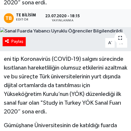
2020” sona erdi.
TE BILISIM
23.07.2020 - 18:15
EDITÖR
YAYINLANMA
Paylaş
-
+
A
A
eni tip Koronavirüs (COVİD-19) salgını sürecinde
kısıtlanan hareketliliğin olumsuz etkilerini azaltmak
ve bu süreçte Türk üniversitelerinin yurt dışında
dijital ortamlarda da tanıtılması için
Yükseköğretim Kurulu’nun (YÖK) düzenlediği ilk
sanal fuar olan "Study in Turkey YÖK Sanal Fuarı
2020” sona erdi.
Gümüşhane Üniversitesinin de katıldığı fuarda