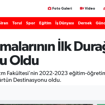
Foto Galeri
Video
Şiran
Torul
Spor
Eğitim
İş Dünyası
Dernek
Günc
alarının İlk Dura
u Oldu
zm Fakültesi’nin 2022-2023 eğitim-öğreti
ürtün Destinasyonu oldu.