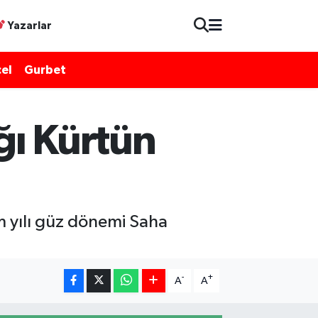
Yazarlar
el
Gurbet
ğı Kürtün
m yılı güz dönemi Saha
-
+
A
A