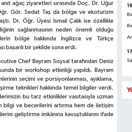
anıt ağaç ziyaretleri sırasında Doç. Dr. Uğur
1
Öğr. Gör. Sedat Taş da bölge ve ekoturizm
Ba
aştı. Dr. Öğr. Üyesi İsmail Çalık ise özellikle
Be
irliğinin sağlanmasının neden önemli olduğu
Am
ilerin bölge hakkında İngilizce ve Türkçe
ı başarılı bir şekilde sona erdi.
1
Sa
xecutive Chef Bayram Soysal tarafından Deniz
usunda bir workshop etkinliği yapıldı. Bayram
ünlerinin seçimi ve porsiyonlanması, ayıklama,
şirme teknikleri hakkında temel bilgiler verdi.
Y
erimizin bu tarz etkinlikler vasıtasıyla uzman
 bilgi ve becerilerini artırma hem de iletişim
ilerini geliştirme imkânına kavuştuklarını ifade