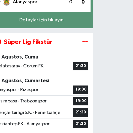
0
Alanyaspor
0
0
Detaylar için tıklayın
Süper Lig Fikstür
4 Ağustos, Cuma
latasaray - Çorum FK
21:30
5 Ağustos, Cumartesi
nyaspor - Rizespor
19:00
sımpaşa - Trabzonspor
19:00
nçlerbirliği S.K. - Fenerbahçe
21:30
ziantep FK - Alanyaspor
21:30