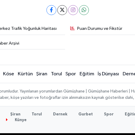
rkez Trafik Yoğunluk Haritası
Puan Durumu ve Fikstür
ber Arşivi
Köse
Kürtün
Şiran
Torul
Spor
Eğitim
İş Dünyası
Dern
ı sorumludur. Yayınlanan yorumlardan Gümüşhane | Gümüşhane Haberleri | H
n haber, köşe yazıları ve fotoğraflar izin alınmaksızın kaynak gösterilse da
Şiran
Torul
Dernek
Gurbet
Spor
Eğit
Künye