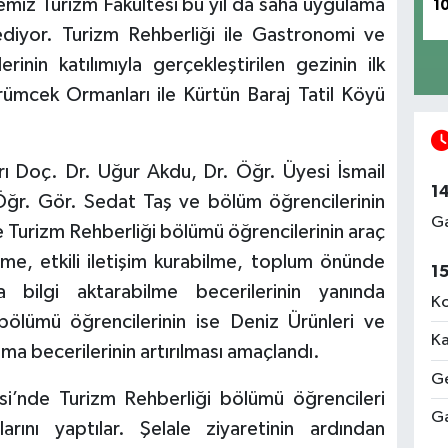
emiz Turizm Fakültesi bu yıl da saha uygulama
1
iyor. Turizm Rehberliği ile Gastronomi ve
inin katılımıyla gerçekleştirilen gezinin ilk
rümcek Ormanları ile Kürtün Baraj Tatil Köyü
rı Doç. Dr. Uğur Akdu, Dr. Öğr. Üyesi İsmail
1
 Öğr. Gör. Sedat Taş ve bölüm öğrencilerinin
Ga
rde Turizm Rehberliği bölümü öğrencilerinin araç
me, etkili iletişim kurabilme, toplum önünde
1
bilgi aktarabilme becerilerinin yanında
Ko
ölümü öğrencilerinin ise Deniz Ürünleri ve
Ka
ma becerilerinin artırılması amaçlandı.
Ge
esi’nde Turizm Rehberliği bölümü öğrencileri
Ga
rını yaptılar. Şelale ziyaretinin ardından