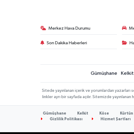
Merkez Hava Durumu
Me
Son Dakika Haberleri
Ha
Gümüşhane
Kelkit
Sitede yayınlanan içerik ve yorumlardan yazarlar
linkler ayrı bir sayfada açılır. Sitemizde yayınlana
Gümüşhane
Kelkit
Köse
Kürtün
Gizlilik Politikası
Hizmet Şartları