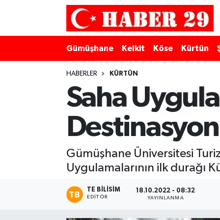
Merkez Hava Durumu
Gümüşhane
Kelkit
Köse
Kürtün
Merkez Trafik Yoğunluk Haritası
HABERLER
KÜRTÜN
Süper Lig Puan Durumu ve Fikstür
Saha Uygulam
Tüm Manşetler
Destinasyon
Son Dakika Haberleri
Gümüşhane Üniversitesi Turi
Haber Arşivi
Uygulamalarının ilk durağı K
TE BILISIM
18.10.2022 - 08:32
EDITÖR
YAYINLANMA