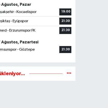
6 Ağustos, Pazar
şakşehir - Kocaelispor
19:00
şiktaş - Eyüpspor
21:30
ed - Erzurumspor FK
21:30
7 Ağustos, Pazartesi
msunspor - Göztepe
21:30
ükleniyor...