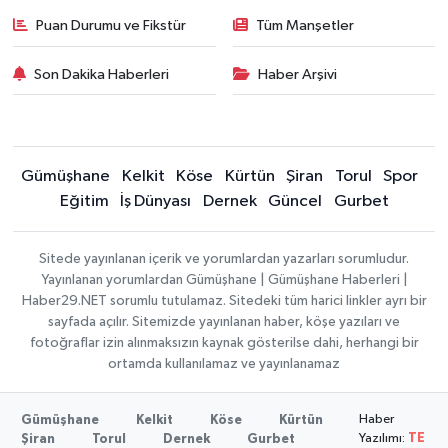
Puan Durumu ve Fikstür
Tüm Manşetler
Son Dakika Haberleri
Haber Arşivi
Gümüşhane
Kelkit
Köse
Kürtün
Şiran
Torul
Spor
Eğitim
İş Dünyası
Dernek
Güncel
Gurbet
Sitede yayınlanan içerik ve yorumlardan yazarları sorumludur.
Yayınlanan yorumlardan Gümüşhane | Gümüşhane Haberleri |
Haber29.NET sorumlu tutulamaz. Sitedeki tüm harici linkler ayrı bir
sayfada açılır. Sitemizde yayınlanan haber, köşe yazıları ve
fotoğraflar izin alınmaksızın kaynak gösterilse dahi, herhangi bir
ortamda kullanılamaz ve yayınlanamaz
Haber
Gümüşhane
Kelkit
Köse
Kürtün
Yazılımı:
TE
Şiran
Torul
Dernek
Gurbet