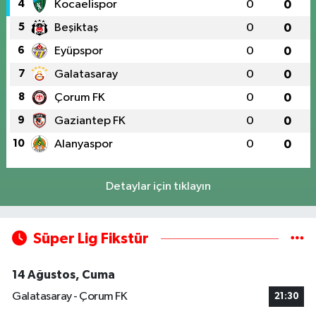
4
Kocaelispor
0
0
5
Beşiktaş
0
0
6
Eyüpspor
0
0
7
Galatasaray
0
0
8
Çorum FK
0
0
9
Gaziantep FK
0
0
10
Alanyaspor
0
0
Detaylar için tıklayın
Süper Lig Fikstür
14 Ağustos, Cuma
Galatasaray - Çorum FK
21:30