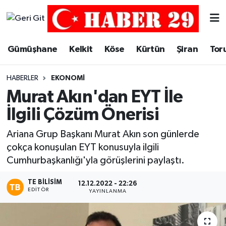
Merkez Hava Durumu
Gümüşhane
Kelkit
Köse
Kürtün
Şiran
Tor
Merkez Trafik Yoğunluk Haritası
HABERLER
EKONOMI
Süper Lig Puan Durumu ve Fikstür
Murat Akın'dan EYT İle
İlgili Çözüm Önerisi
Tüm Manşetler
Ariana Grup Başkanı Murat Akın son günlerde
Son Dakika Haberleri
çokça konuşulan EYT konusuyla ilgili
Cumhurbaşkanlığı'yla görüşlerini paylaştı.
Haber Arşivi
TE BILISIM
12.12.2022 - 22:26
EDITÖR
YAYINLANMA