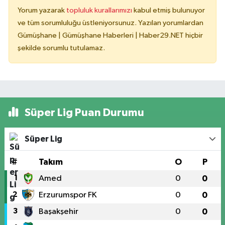
Yorum yazarak
topluluk kurallarımızı
kabul etmiş bulunuyor
ve tüm sorumluluğu üstleniyorsunuz. Yazılan yorumlardan
Gümüşhane | Gümüşhane Haberleri | Haber29.NET hiçbir
şekilde sorumlu tutulamaz.
Süper Lig Puan Durumu
Süper Lig
#
Takım
O
P
1
Amed
0
0
2
Erzurumspor FK
0
0
3
Başakşehir
0
0