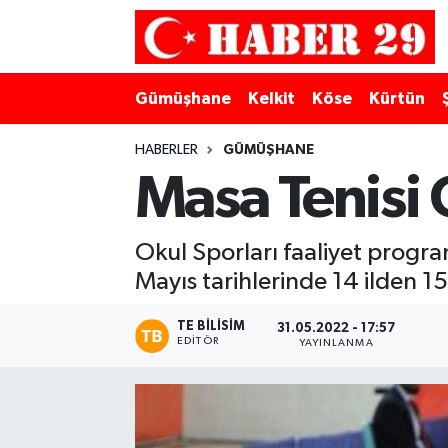
Merkez Hava Durumu
Gümüşhane
Kelkit
Köse
Kürtün
Merkez Trafik Yoğunluk Haritası
HABERLER
GÜMÜŞHANE
Süper Lig Puan Durumu ve Fikstür
Masa Tenisi
Tüm Manşetler
Okul Sporları faaliyet progr
Mayıs tarihlerinde 14 ilden 1
Son Dakika Haberleri
TE BILISIM
Haber Arşivi
31.05.2022 - 17:57
EDITÖR
YAYINLANMA