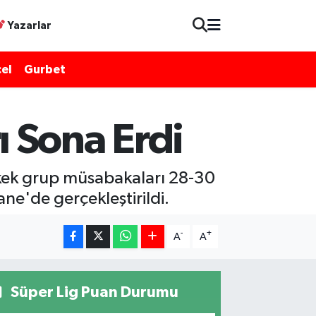
Yazarlar
el
Gurbet
 Sona Erdi
erkek grup müsabakaları 28-30
ne'de gerçekleştirildi.
-
+
A
A
Süper Lig Puan Durumu