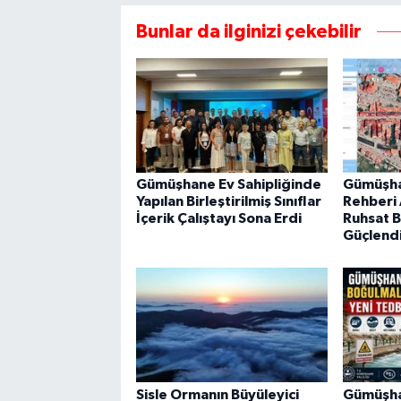
Bunlar da ilginizi çekebilir
Gümüşhane Ev Sahipliğinde
Gümüşha
Yapılan Birleştirilmiş Sınıflar
Rehberi A
İçerik Çalıştayı Sona Erdi
Ruhsat Bi
Güçlendi
Sisle Ormanın Büyüleyici
Gümüşha