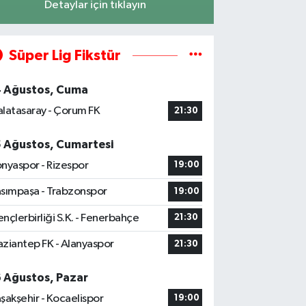
Detaylar için tıklayın
Süper Lig Fikstür
4 Ağustos, Cuma
latasaray - Çorum FK
21:30
5 Ağustos, Cumartesi
nyaspor - Rizespor
19:00
sımpaşa - Trabzonspor
19:00
nçlerbirliği S.K. - Fenerbahçe
21:30
ziantep FK - Alanyaspor
21:30
6 Ağustos, Pazar
şakşehir - Kocaelispor
19:00