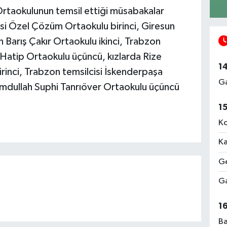
rtaokulunun temsil ettiği müsabakalar
si Özel Çözüm Ortaokulu birinci, Giresun
n Barış Çakır Ortaokulu ikinci, Trabzon
Hatip Ortaokulu üçüncü, kızlarda Rize
1
irinci, Trabzon temsilcisi İskenderpaşa
Ga
Hamdullah Suphi Tanrıöver Ortaokulu üçüncü
1
Ko
Ka
Ge
Ga
1
Ba