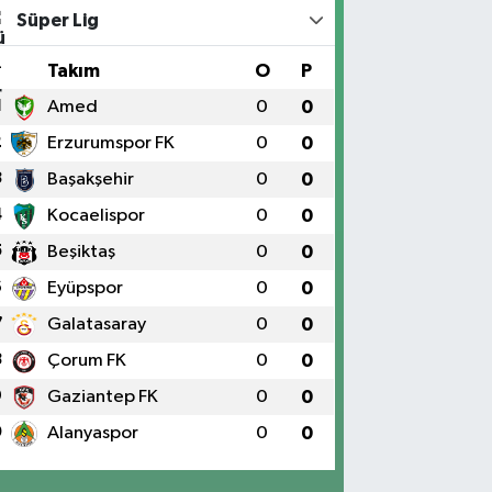
Süper Lig
#
Takım
O
P
1
Amed
0
0
2
Erzurumspor FK
0
0
3
Başakşehir
0
0
4
Kocaelispor
0
0
5
Beşiktaş
0
0
6
Eyüpspor
0
0
7
Galatasaray
0
0
8
Çorum FK
0
0
9
Gaziantep FK
0
0
0
Alanyaspor
0
0