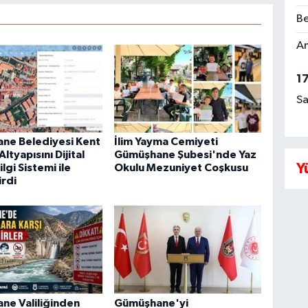
Be
Am
1
Sa
ne Belediyesi Kent
İlim Yayma Cemiyeti
ltyapısını Dijital
Gümüşhane Şubesi'nde Yaz
Y
lgi Sistemi ile
Okulu Mezuniyet Coşkusu
rdi
ne Valiliğinden
Gümüşhane'yi