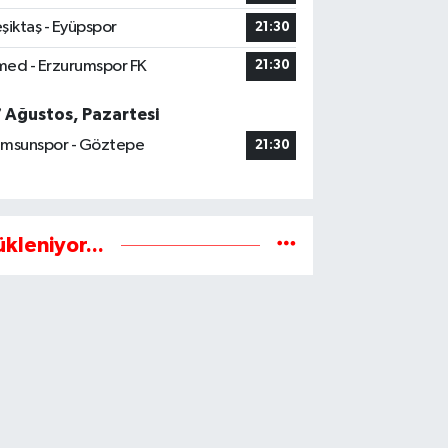
şiktaş - Eyüpspor
21:30
ed - Erzurumspor FK
21:30
7 Ağustos, Pazartesi
msunspor - Göztepe
21:30
ükleniyor...