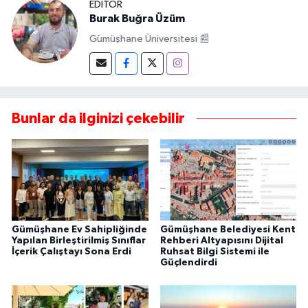
EDITÖR
Burak Buğra Üzüm
Gümüşhane Üniversitesi 📰
Bunlar da ilginizi çekebilir
Gümüşhane Ev Sahipliğinde
Gümüşhane Belediyesi Kent
Yapılan Birleştirilmiş Sınıflar
Rehberi Altyapısını Dijital
İçerik Çalıştayı Sona Erdi
Ruhsat Bilgi Sistemi ile
Güçlendirdi