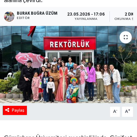
alanına çevirdi.
BURAK BUĞRA ÜZÜM
23.05.2026 - 17:06
2 DK
EDITÖR
YAYINLANMA
OKUNMA SÜ
Paylaş
-
+
A
A