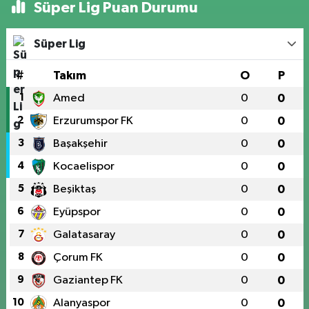
Süper Lig Puan Durumu
Süper Lig
#
Takım
O
P
1
Amed
0
0
2
Erzurumspor FK
0
0
3
Başakşehir
0
0
4
Kocaelispor
0
0
5
Beşiktaş
0
0
6
Eyüpspor
0
0
7
Galatasaray
0
0
8
Çorum FK
0
0
9
Gaziantep FK
0
0
10
Alanyaspor
0
0