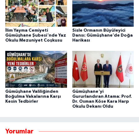
İlim Yayma Cemiyeti
Sisle Ormanın Büyüleyici
Gümüşhane Şubesi'nde Yaz
Dansı: Gümüşhane’de Doğa
Okulu Mezuniyet Coşkusu
Harikası
Gümüşhane Valiliğinden
Gümüşhane'yi
Boğulma Vakalarına Karşı
Gururlandıran Atama: Prof.
Kesin Tedbirler
Dr. Osman Köse Kara Harp
Okulu Dekanı Oldu
Yorumlar