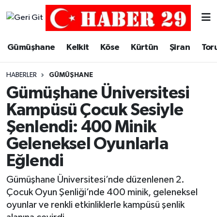
Merkez Hava Durumu
Gümüşhane
Kelkit
Köse
Kürtün
Şiran
Tor
Merkez Trafik Yoğunluk Haritası
HABERLER
GÜMÜŞHANE
Süper Lig Puan Durumu ve Fikstür
Gümüşhane Üniversitesi
Kampüsü Çocuk Sesiyle
Tüm Manşetler
Şenlendi: 400 Minik
Son Dakika Haberleri
Geleneksel Oyunlarla
Eğlendi
Haber Arşivi
Gümüşhane Üniversitesi’nde düzenlenen 2.
Çocuk Oyun Şenliği’nde 400 minik, geleneksel
oyunlar ve renkli etkinliklerle kampüsü şenlik