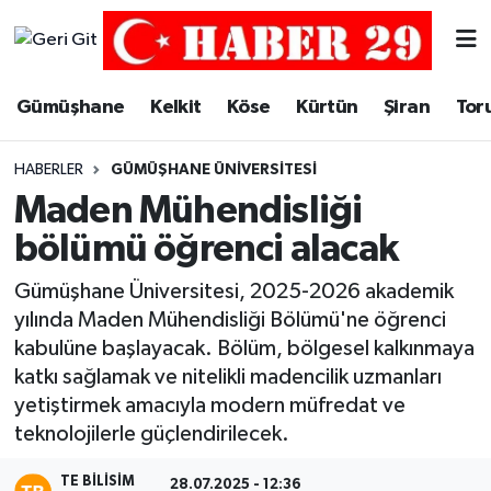
Merkez Hava Durumu
Gümüşhane
Kelkit
Köse
Kürtün
Şiran
Tor
Merkez Trafik Yoğunluk Haritası
HABERLER
GÜMÜŞHANE ÜNIVERSITESI
Süper Lig Puan Durumu ve Fikstür
Maden Mühendisliği
bölümü öğrenci alacak
Tüm Manşetler
Gümüşhane Üniversitesi, 2025-2026 akademik
Son Dakika Haberleri
yılında Maden Mühendisliği Bölümü'ne öğrenci
kabulüne başlayacak. Bölüm, bölgesel kalkınmaya
Haber Arşivi
katkı sağlamak ve nitelikli madencilik uzmanları
yetiştirmek amacıyla modern müfredat ve
teknolojilerle güçlendirilecek.
TE BILISIM
28.07.2025 - 12:36