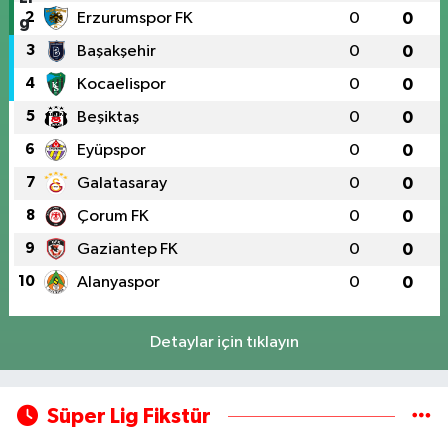
2
Erzurumspor FK
0
0
3
Başakşehir
0
0
4
Kocaelispor
0
0
5
Beşiktaş
0
0
6
Eyüpspor
0
0
7
Galatasaray
0
0
8
Çorum FK
0
0
9
Gaziantep FK
0
0
10
Alanyaspor
0
0
Detaylar için tıklayın
Süper Lig Fikstür