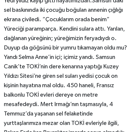
Yedi yıldız kayıp gitti hayatımızdan.Samsun’daki
sel baskınında iki çocuğu boğulan annenin çığlığı
ekrana çiviledi. “Çocuklarım orada benim”
Yüreciği paramparça. Kendini sulara attı. Yarılan,
dağlanan yüreğinin; yüreğimizin feryadıydı o.
Duyup da göğsünü bir yumru tıkamayan oldu mu?
Yandı Selma Anne’in içi; içimiz yandı. Samsun
Canik’te TOKİ’nin dere kenarına yaptığı Kuzey
Yıldızı Sitesi’ne giren sel suları yedisi çocuk on
kişinin hayatına mal oldu. 450 haneli, Fransız
balkonlu TOKİ evleri dereye on metre
mesafedeydi. Mert Irmağı’nın taşmasıyla, 4
Temmuz’da yaşanan sel felaketinde
yurttaşlarımıza mezar olan TOKİ evleriyle ilgili,