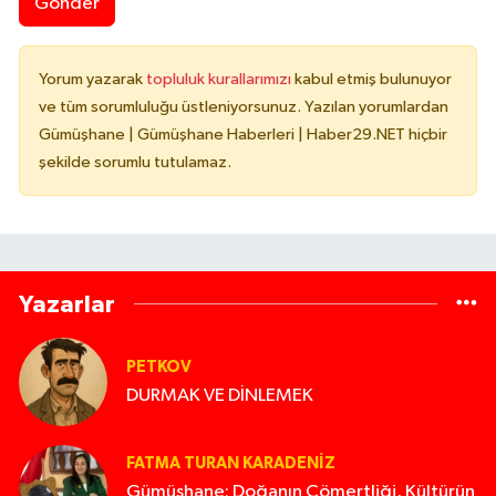
Gönder
Yorum yazarak
topluluk kurallarımızı
kabul etmiş bulunuyor
ve tüm sorumluluğu üstleniyorsunuz. Yazılan yorumlardan
Gümüşhane | Gümüşhane Haberleri | Haber29.NET hiçbir
şekilde sorumlu tutulamaz.
Yazarlar
PETKOV
DURMAK VE DİNLEMEK
FATMA TURAN KARADENIZ
Gümüşhane: Doğanın Cömertliği, Kültürün