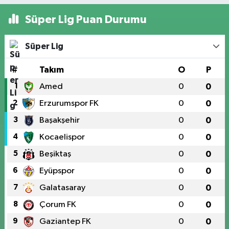
Süper Lig Puan Durumu
Süper Lig
#
Takım
O
P
1
Amed
0
0
2
Erzurumspor FK
0
0
3
Başakşehir
0
0
4
Kocaelispor
0
0
5
Beşiktaş
0
0
6
Eyüpspor
0
0
7
Galatasaray
0
0
8
Çorum FK
0
0
9
Gaziantep FK
0
0