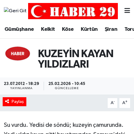
Merkez Hava Durumu
Gümüşhane
Kelkit
Köse
Kürtün
Şiran
Tor
Merkez Trafik Yoğunluk Haritası
KUZEYİN KAYAN
Süper Lig Puan Durumu ve Fikstür
YILDIZLARI
Tüm Manşetler
Son Dakika Haberleri
23.07.2012 - 18:29
25.02.2026 - 10:45
YAYINLANMA
GÜNCELLEME
Haber Arşivi
Paylaş
-
+
A
A
Su vurdu. Yedisi de söndü; kuzeyin çamurunda.