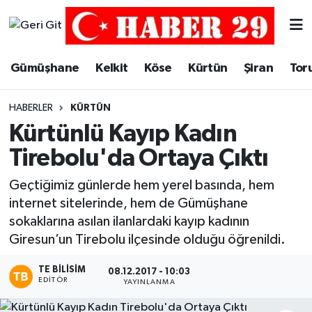
Merkez Hava Durumu
Gümüşhane
Kelkit
Köse
Kürtün
Şiran
Tor
Merkez Trafik Yoğunluk Haritası
HABERLER
KÜRTÜN
Süper Lig Puan Durumu ve Fikstür
Kürtünlü Kayıp Kadın
Tirebolu'da Ortaya Çıktı
Tüm Manşetler
Geçtiğimiz günlerde hem yerel basında, hem
Son Dakika Haberleri
internet sitelerinde, hem de Gümüşhane
sokaklarına asılan ilanlardaki kayıp kadının
Haber Arşivi
Giresun’un Tirebolu ilçesinde olduğu öğrenildi.
TE BILISIM
08.12.2017 - 10:03
EDITÖR
YAYINLANMA