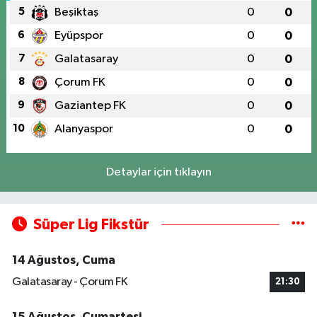
5
Beşiktaş
0
0
6
Eyüpspor
0
0
7
Galatasaray
0
0
8
Çorum FK
0
0
9
Gaziantep FK
0
0
10
Alanyaspor
0
0
Detaylar için tıklayın
Süper Lig Fikstür
14 Ağustos, Cuma
Galatasaray - Çorum FK
21:30
15 Ağustos, Cumartesi