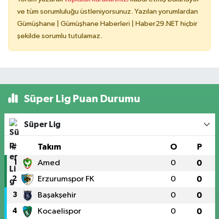
ve tüm sorumluluğu üstleniyorsunuz. Yazılan yorumlardan
Gümüşhane | Gümüşhane Haberleri | Haber29.NET hiçbir
şekilde sorumlu tutulamaz.
Süper Lig Puan Durumu
Süper Lig
#
Takım
O
P
1
Amed
0
0
2
Erzurumspor FK
0
0
3
Başakşehir
0
0
4
Kocaelispor
0
0