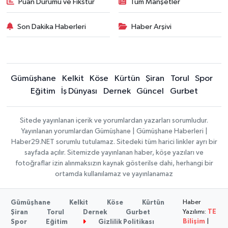
Puan Durumu ve Fikstür
Tüm Manşetler
Son Dakika Haberleri
Haber Arşivi
Gümüşhane
Kelkit
Köse
Kürtün
Şiran
Torul
Spor
Eğitim
İş Dünyası
Dernek
Güncel
Gurbet
Sitede yayınlanan içerik ve yorumlardan yazarları sorumludur.
Yayınlanan yorumlardan Gümüşhane | Gümüşhane Haberleri |
Haber29.NET sorumlu tutulamaz. Sitedeki tüm harici linkler ayrı bir
sayfada açılır. Sitemizde yayınlanan haber, köşe yazıları ve
fotoğraflar izin alınmaksızın kaynak gösterilse dahi, herhangi bir
ortamda kullanılamaz ve yayınlanamaz
Haber
Gümüşhane
Kelkit
Köse
Kürtün
Yazılımı:
TE
Şiran
Torul
Dernek
Gurbet
Bilişim
|
Spor
Eğitim
Gizlilik Politikası