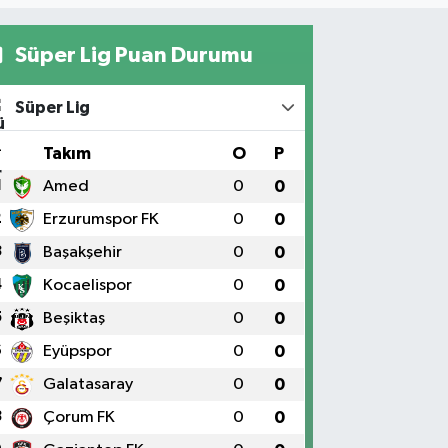
Süper Lig Puan Durumu
Süper Lig
#
Takım
O
P
1
Amed
0
0
2
Erzurumspor FK
0
0
3
Başakşehir
0
0
4
Kocaelispor
0
0
5
Beşiktaş
0
0
6
Eyüpspor
0
0
7
Galatasaray
0
0
8
Çorum FK
0
0