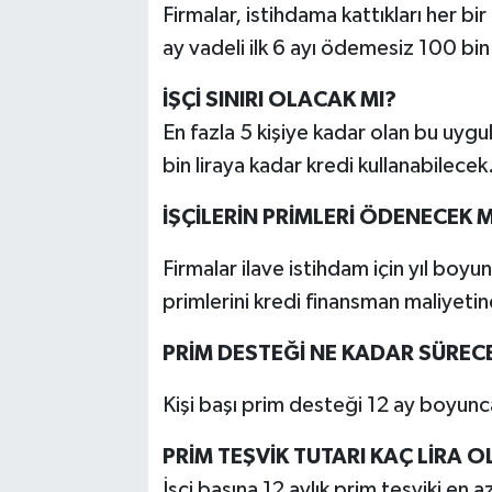
Firmalar, istihdama kattıkları her bir 
ay vadeli ilk 6 ayı ödemesiz 100 bin l
İŞÇİ SINIRI OLACAK MI?
En fazla 5 kişiye kadar olan bu uy
bin liraya kadar kredi kullanabilecek
İŞÇİLERİN PRİMLERİ ÖDENECEK M
Firmalar ilave istihdam için yıl boyu
primlerini kredi finansman maliyeti
PRİM DESTEĞİ NE KADAR SÜREC
Kişi başı prim desteği 12 ay boyunc
PRİM TEŞVİK TUTARI KAÇ LİRA 
İşçi başına 12 aylık prim teşviki en 