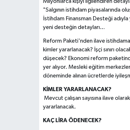
Milyonlarca kişiyi ilgilendiren deta
"Salgının istihdam piyasalarında olu
İstihdam Finansman Desteği adıyla y
yeni desteğin detayları…
Reform Paketi'nden ilave istihdama 
kimler yararlanacak? İşçi sınırı olac
düşecek? Ekonomi reform paketinde 
yer alıyor. Mesleki eğitim merkezleri
döneminde alınan ücretlerde iyileş
KİMLER YARARLANACAK?
Mevcut çalışan sayısına ilave olarak 
yararlanacak.
KAÇ LİRA ÖDENECEK?