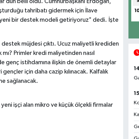
ylar dün belli oldu. Cumhurbaşkanı Erdoğan,
şturduğu tahribatı gidermek için İlave
1
eni bir destek modeli getiriyoruz" dedi. İşte
destek müjdesi çıktı. Ucuz maliyetli krediden
ak mı? Primler kredi maliyetinden nasıl
genç istihdamına ilişkin de önemli detaylar
1
 gençler için daha cazip kılınacak. Kalfalık
Ga
me sağlanacak.
1
Ko
yeni işçi alan mikro ve küçük ölçekli firmalar
Ka
Ge
Ga