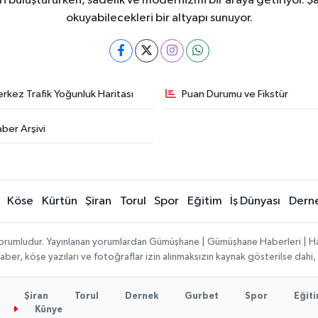
i buluştururken, sadelik ve modernizmi bir araya getiriyor. Şa
okuyabilecekleri bir altyapı sunuyor.
rkez Trafik Yoğunluk Haritası
Puan Durumu ve Fikstür
ber Arşivi
Köse
Kürtün
Şiran
Torul
Spor
Eğitim
İş Dünyası
Dern
ı sorumludur. Yayınlanan yorumlardan Gümüşhane | Gümüşhane Haberleri | H
n haber, köşe yazıları ve fotoğraflar izin alınmaksızın kaynak gösterilse da
Şiran
Torul
Dernek
Gurbet
Spor
Eğit
Künye