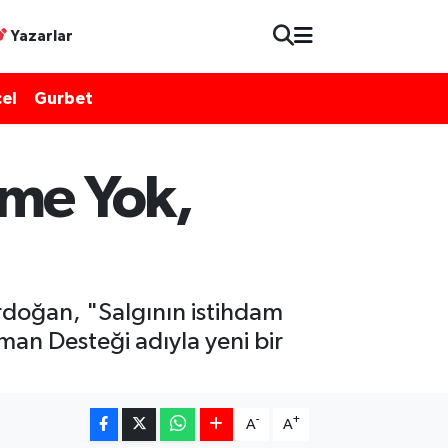
Yazarlar
el
Gurbet
eme Yok,
Erdoğan, "Salgının istihdam
man Desteği adıyla yeni bir
-
+
A
A