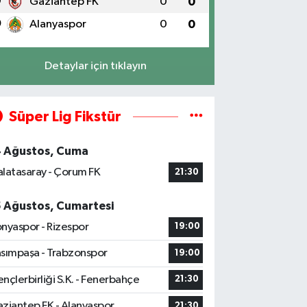
9
Gaziantep FK
0
0
0
Alanyaspor
0
0
Detaylar için tıklayın
Süper Lig Fikstür
4 Ağustos, Cuma
latasaray - Çorum FK
21:30
5 Ağustos, Cumartesi
nyaspor - Rizespor
19:00
sımpaşa - Trabzonspor
19:00
nçlerbirliği S.K. - Fenerbahçe
21:30
ziantep FK - Alanyaspor
21:30