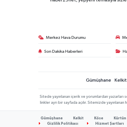
haber29net, yepyeni temasıyla sizler
Merkez Hava Durumu
Me
Son Dakika Haberleri
Ha
Gümüşhane
Kelkit
Sitede yayınlanan içerik ve yorumlardan yazarlar
linkler ayrı bir sayfada açılır. Sitemizde yayınlana
Gümüşhane
Kelkit
Köse
Kürtün
Gizlilik Politikası
Hizmet Şartları