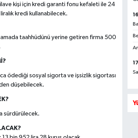
ilave kişi için kredi garanti fonu kefaleti ile 24
iralık kredi kullanabilecek.
1
Ba
Be
gulamada taahhüdünü yerine getiren firma 500
.
Am
İ?
1
Sa
nca ödediği sosyal sigorta ve işsizlik sigortası
nden düşebilecek.
EK?
Y
a sürdürülecek.
OLACAK?
az 13 bin 952 lira 28 kuruş olacak.