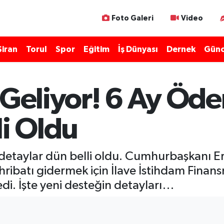
Foto Galeri
Video
Şiran
Torul
Spor
Eğitim
İş Dünyası
Dernek
Günc
 Geliyor! 6 Ay Öd
li Oldu
en detaylar dün belli oldu. Cumhurbaşkanı 
ribatı gidermek için İlave İstihdam Finans
di. İşte yeni desteğin detayları…