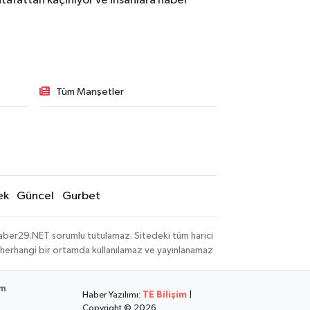
tafattan kaçınıyor ve insanlara haber
Tüm Manşetler
ek
Güncel
Gurbet
aber29.NET sorumlu tutulamaz. Sitedeki tüm harici
hi, herhangi bir ortamda kullanılamaz ve yayınlanamaz
im
Haber Yazılımı:
TE Bilişim
|
Copyright © 2026