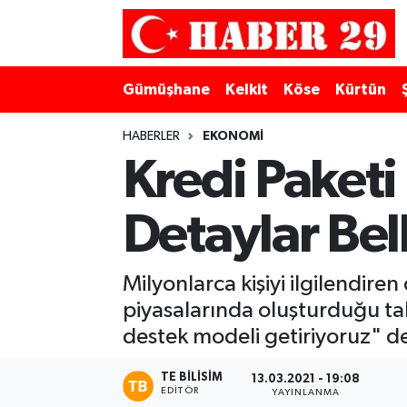
Merkez Hava Durumu
Gümüşhane
Kelkit
Köse
Kürtün
Merkez Trafik Yoğunluk Haritası
HABERLER
EKONOMI
Süper Lig Puan Durumu ve Fikstür
Kredi Paketi
Tüm Manşetler
Detaylar Bel
Son Dakika Haberleri
Milyonlarca kişiyi ilgilendir
Haber Arşivi
piyasalarında oluşturduğu tah
destek modeli getiriyoruz" de
TE BILISIM
13.03.2021 - 19:08
EDITÖR
YAYINLANMA