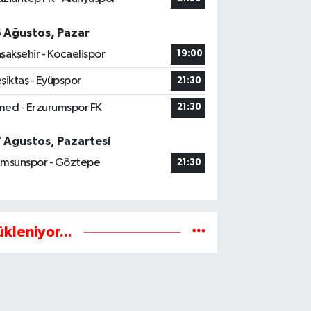
6 Ağustos, Pazar
şakşehir - Kocaelispor
19:00
şiktaş - Eyüpspor
21:30
ed - Erzurumspor FK
21:30
7 Ağustos, Pazartesi
msunspor - Göztepe
21:30
ükleniyor...