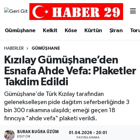
Merkez Hava Durumu
Gümüşhane
Kelkit
Köse
Kürtün
Şiran
Tor
Merkez Trafik Yoğunluk Haritası
HABERLER
GÜMÜŞHANE
Süper Lig Puan Durumu ve Fikstür
Kızılay Gümüşhane’den
Esnafa Ahde Vefa: Plaketler
Tüm Manşetler
Takdim Edildi
Son Dakika Haberleri
Gümüşhane’de Türk Kızılay tarafından
gelenekselleşen pide dağıtım seferberliğinde 3
Haber Arşivi
bin 300 rakamına ulaşıldı; emeği geçen 18
fırıncıya "ahde vefa" plaketi verildi.
BURAK BUĞRA ÜZÜM
01.04.2026 - 20:01
EDITÖR
YAYINLANMA