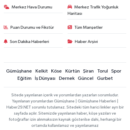
Merkez Hava Durumu
Merkez Trafik Yoğunluk
Haritası
Puan Durumu ve Fikstür
Tüm Manşetler
Son Dakika Haberleri
Haber Arşivi
Gümüşhane
Kelkit
Köse
Kürtün
Şiran
Torul
Spor
Eğitim
İş Dünyası
Dernek
Güncel
Gurbet
Sitede yayınlanan içerik ve yorumlardan yazarları sorumludur.
Yayınlanan yorumlardan Gümüşhane | Gümüşhane Haberleri |
Haber29.NET sorumlu tutulamaz. Sitedeki tüm harici linkler ayrı bir
sayfada açılır. Sitemizde yayınlanan haber, köşe yazıları ve
fotoğraflar izin alınmaksızın kaynak gösterilse dahi, herhangi bir
ortamda kullanılamaz ve yayınlanamaz