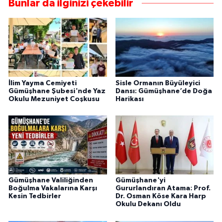
Bunlar da ilginizi çekebilir
İlim Yayma Cemiyeti
Sisle Ormanın Büyüleyici
Gümüşhane Şubesi'nde Yaz
Dansı: Gümüşhane’de Doğa
Okulu Mezuniyet Coşkusu
Harikası
Gümüşhane Valiliğinden
Gümüşhane'yi
Boğulma Vakalarına Karşı
Gururlandıran Atama: Prof.
Kesin Tedbirler
Dr. Osman Köse Kara Harp
Okulu Dekanı Oldu