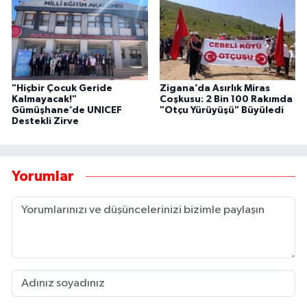
"Hiçbir Çocuk Geride
Zigana’da Asırlık Miras
Kalmayacak!"
Coşkusu: 2 Bin 100 Rakımda
Gümüşhane’de UNICEF
"Otçu Yürüyüşü" Büyüledi
Destekli Zirve
Yorumlar