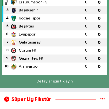
2
Erzurumspor FK
0
0
3
Başakşehir
0
0
4
Kocaelispor
0
0
5
Beşiktaş
0
0
6
Eyüpspor
0
0
7
Galatasaray
0
0
8
Çorum FK
0
0
9
Gaziantep FK
0
0
10
Alanyaspor
0
0
Detaylar için tıklayın
Süper Lig Fikstür