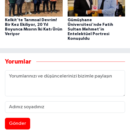
Kelkit'te Tarımsal Devrim!
Gümüşhane
Bir Kez Ekiliyor, 20 Yıl
Üniversitesi'nde Fatih
Boyunca Mısırın İki Katı Ürün
Sultan Mehmet’in
Veriyor
Entelektüel Portresi
Konuşuldu
Yorumlar
Gönder