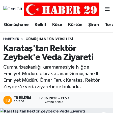
Merkez Hava Durumu
Gümüşhane
Kelkit
Köse
Kürtün
Şiran
Tor
Merkez Trafik Yoğunluk Haritası
HABERLER
GÜMÜŞHANE ÜNIVERSITESI
Süper Lig Puan Durumu ve Fikstür
Karataş'tan Rektör
Zeybek'e Veda Ziyareti
Tüm Manşetler
Cumhurbaşkanlığı kararnamesiyle Niğde İl
Son Dakika Haberleri
Emniyet Müdürü olarak atanan Gümüşhane İl
Emniyet Müdürü Ömer Faruk Karataş, Rektör
Haber Arşivi
Zeybek'e veda ziyaretinde bulundu.
TE BILISIM
17.06.2020 - 13:57
EDITÖR
YAYINLANMA