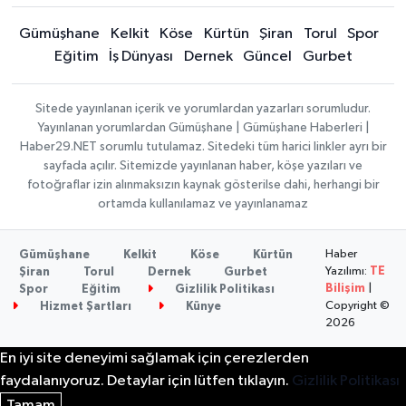
Gümüşhane
Kelkit
Köse
Kürtün
Şiran
Torul
Spor
Eğitim
İş Dünyası
Dernek
Güncel
Gurbet
Sitede yayınlanan içerik ve yorumlardan yazarları sorumludur.
Yayınlanan yorumlardan Gümüşhane | Gümüşhane Haberleri |
Haber29.NET sorumlu tutulamaz. Sitedeki tüm harici linkler ayrı bir
sayfada açılır. Sitemizde yayınlanan haber, köşe yazıları ve
fotoğraflar izin alınmaksızın kaynak gösterilse dahi, herhangi bir
ortamda kullanılamaz ve yayınlanamaz
Haber
Gümüşhane
Kelkit
Köse
Kürtün
Yazılımı:
TE
Şiran
Torul
Dernek
Gurbet
Bilişim
|
Spor
Eğitim
Gizlilik Politikası
Copyright ©
Hizmet Şartları
Künye
2026
En iyi site deneyimi sağlamak için çerezlerden
faydalanıyoruz. Detaylar için lütfen tıklayın.
Gizlilik Politikası
Tamam