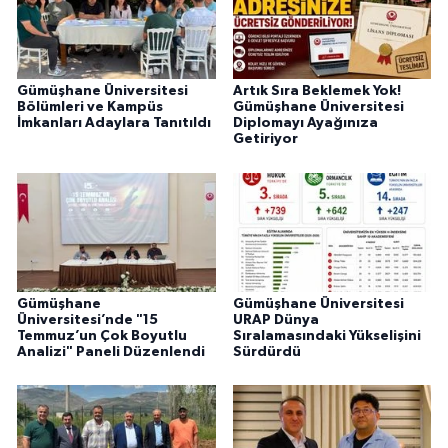
Gümüşhane Üniversitesi
Artık Sıra Beklemek Yok!
Bölümleri ve Kampüs
Gümüşhane Üniversitesi
İmkanları Adaylara Tanıtıldı
Diplomayı Ayağınıza
Getiriyor
Gümüşhane
Gümüşhane Üniversitesi
Üniversitesi’nde "15
URAP Dünya
Temmuz’un Çok Boyutlu
Sıralamasındaki Yükselişini
Analizi" Paneli Düzenlendi
Sürdürdü