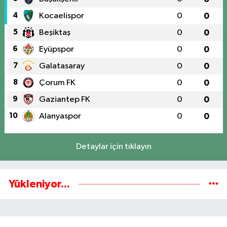
4
Kocaelispor
0
0
5
Beşiktaş
0
0
6
Eyüpspor
0
0
7
Galatasaray
0
0
8
Çorum FK
0
0
9
Gaziantep FK
0
0
10
Alanyaspor
0
0
Detaylar için tıklayın
Yükleniyor...