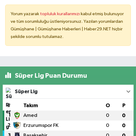
Yorum yazarak
topluluk kurallarımızı
kabul etmiş bulunuyor
ve tüm sorumluluğu üstleniyorsunuz. Yazılan yorumlardan
Gümüşhane | Gümüşhane Haberleri | Haber29.NET hiçbir
şekilde sorumlu tutulamaz.
Süper Lig Puan Durumu
Süper Lig
#
Takım
O
P
1
Amed
0
0
2
Erzurumspor FK
0
0
3
Başakşehir
0
0