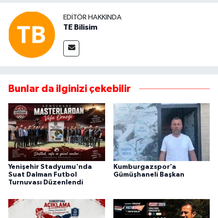
EDITÖR HAKKINDA
TE Bilisim
Bunlar da ilginizi çekebilir
Yenişehir Stadyumu'nda
Kumburgazspor’a
Suat Dalman Futbol
Gümüşhaneli Başkan
Turnuvası Düzenlendi