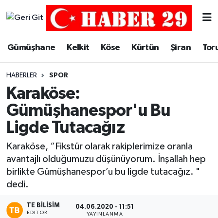
Merkez Hava Durumu
Gümüşhane
Kelkit
Köse
Kürtün
Şiran
Tor
Merkez Trafik Yoğunluk Haritası
HABERLER
SPOR
Süper Lig Puan Durumu ve Fikstür
Karaköse:
Gümüşhanespor'u Bu
Tüm Manşetler
Ligde Tutacağız
Son Dakika Haberleri
Karaköse, “Fikstür olarak rakiplerimize oranla
avantajlı olduğumuzu düşünüyorum. İnşallah hep
Haber Arşivi
birlikte Gümüşhanespor’u bu ligde tutacağız. "
dedi.
TE BILISIM
04.06.2020 - 11:51
EDITÖR
YAYINLANMA