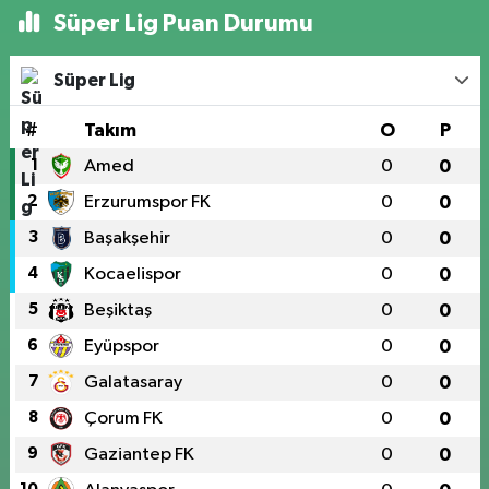
Süper Lig Puan Durumu
Süper Lig
#
Takım
O
P
1
Amed
0
0
2
Erzurumspor FK
0
0
3
Başakşehir
0
0
4
Kocaelispor
0
0
5
Beşiktaş
0
0
6
Eyüpspor
0
0
7
Galatasaray
0
0
8
Çorum FK
0
0
9
Gaziantep FK
0
0