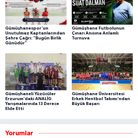
Gümüşhanespor'un
Gümüşhane Futbolunun
Unutulmaz Kaptanlarından
Çınarı Anısına Anlamlı
Şehre Çağrı: "Bugün Birlik
Turnuva
Günüdür"
Gümüşhaneli Yüzücüler
Gümüşhane Üniversitesi
Erzurum’daki ANALİG
Erkek Hentbol Takımı’ndan
Yarışmalarında 13 Derece
Büyük Başarı
Elde Etti
Yorumlar