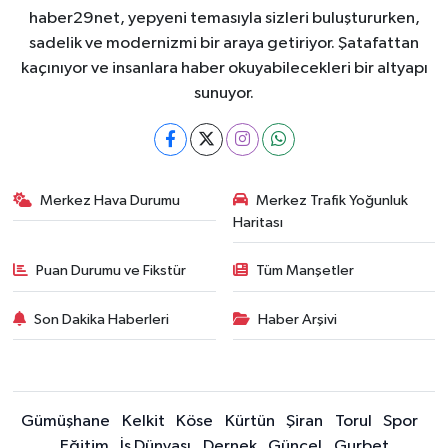
haber29net, yepyeni temasıyla sizleri buluştururken,
sadelik ve modernizmi bir araya getiriyor. Şatafattan
kaçınıyor ve insanlara haber okuyabilecekleri bir altyapı
sunuyor.
Merkez Hava Durumu
Merkez Trafik Yoğunluk
Haritası
Puan Durumu ve Fikstür
Tüm Manşetler
Son Dakika Haberleri
Haber Arşivi
Gümüşhane
Kelkit
Köse
Kürtün
Şiran
Torul
Spor
Eğitim
İş Dünyası
Dernek
Güncel
Gurbet