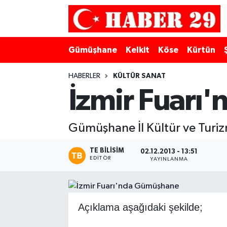
Merkez Hava Durumu
Gümüşhane
Kelkit
Köse
Kürtün
Merkez Trafik Yoğunluk Haritası
HABERLER
KÜLTÜR SANAT
Süper Lig Puan Durumu ve Fikstür
İzmir Fuarı
Tüm Manşetler
Gümüşhane İl Kültür ve Turizm
Son Dakika Haberleri
TE BILISIM
02.12.2013 - 13:51
EDITÖR
YAYINLANMA
Haber Arşivi
Açıklama aşağıdaki şekilde;