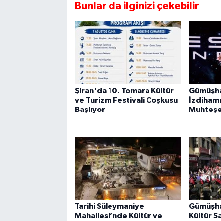
Bunlar da ilginizi çekebilir
Şiran'da 10. Tomara Kültür
Gümüşha
ve Turizm Festivali Coşkusu
İzdihamı
Başlıyor
Muhteşe
Tarihi Süleymaniye
Gümüşhan
Mahallesi’nde Kültür ve
Kültür S