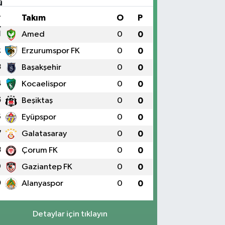
#
Takım
O
P
1
Amed
0
0
2
Erzurumspor FK
0
0
3
Başakşehir
0
0
4
Kocaelispor
0
0
5
Beşiktaş
0
0
6
Eyüpspor
0
0
7
Galatasaray
0
0
8
Çorum FK
0
0
9
Gaziantep FK
0
0
0
Alanyaspor
0
0
Detaylar için tıklayın