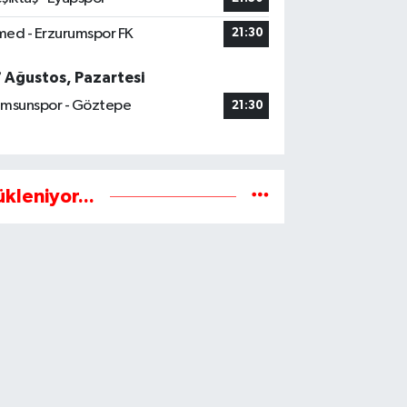
ed - Erzurumspor FK
21:30
7 Ağustos, Pazartesi
msunspor - Göztepe
21:30
ükleniyor...