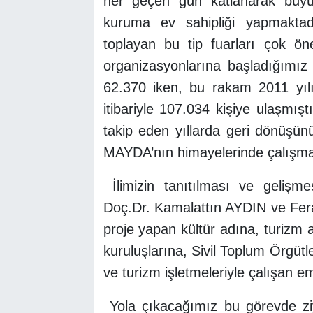
her geçen gün katlanarak büyü
kuruma ev sahipliği yapmaktadı
toplayan bu tip fuarları çok ön
organizasyonlarına başladığımız 
62.370 iken, bu rakam 2011 yılı
itibariyle 107.034 kişiye ulaşmışt
takip eden yıllarda geri dönüşünü
MAYDA’nın himayelerinde çalışma
İlimizin tanıtılması ve gelişme
Doç.Dr. Kamalattın AYDIN ve Fera
proje yapan kültür adına, turizm
kuruluşlarına, Sivil Toplum Örgütl
ve turizm işletmeleriyle çalışan 
Yola çıkacağımız bu görevde ziy