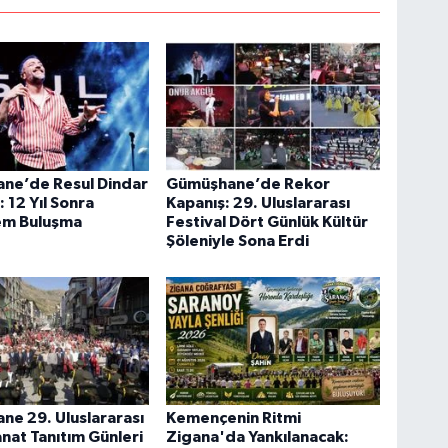
ne’de Resul Dindar
Gümüşhane’de Rekor
: 12 Yıl Sonra
Kapanış: 29. Uluslararası
m Buluşma
Festival Dört Günlük Kültür
Şöleniyle Sona Erdi
e 29. Uluslararası
Kemençenin Ritmi
anat Tanıtım Günleri
Zigana'da Yankılanacak: