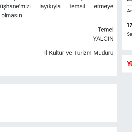
şhane’mizi layıkıyla temsil etmeye
Am
 olmasın.
1
Temel
Sa
YALÇIN
ve Turizm Müdürü
Y