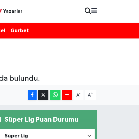
Yazarlar
el
Gurbet
mada bulundu.
-
+
A
A
Süper Lig Puan Durumu
Süper Lig