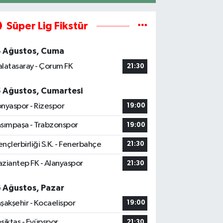
Süper Lig Fikstür
4 Ağustos, Cuma
latasaray - Çorum FK
21:30
5 Ağustos, Cumartesi
nyaspor - Rizespor
19:00
sımpaşa - Trabzonspor
19:00
nçlerbirliği S.K. - Fenerbahçe
21:30
ziantep FK - Alanyaspor
21:30
6 Ağustos, Pazar
şakşehir - Kocaelispor
19:00
şiktaş - Eyüpspor
21:30