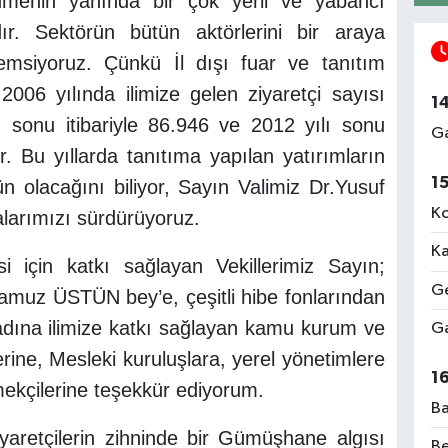
menin yanında bir çok yerli ve yabancı
r. Sektörün bütün aktörlerini bir araya
emsiyoruz. Çünkü İl dışı fuar ve tanıtım
2006 yılında ilimize gelen ziyaretçi sayısı
1
 sonu itibariyle 86.946 ve 2012 yılı sonu
Ga
ır. Bu yıllarda tanıtıma yapılan yatırımların
1
n olacağını biliyor, Sayın Valimiz Dr.Yusuf
Ko
larımızı sürdürüyoruz.
Ka
si için katkı sağlayan Vekillerimiz Sayın;
Ge
muz ÜSTÜN bey’e, çeşitli hibe fonlarından
 adına ilimize katkı sağlayan kamu kurum ve
Ga
erine, Mesleki kuruluşlara, yerel yönetimlere
1
emekçilerine teşekkür ediyorum.
Ba
aretçilerin zihninde bir Gümüşhane algısı
Be