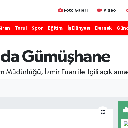
Foto Galeri
Video
Şiran
Torul
Spor
Eğitim
İş Dünyası
Dernek
Günc
'nda Gümüşhane
 Müdürlüğü, İzmir Fuarı ile ilgili açıkla