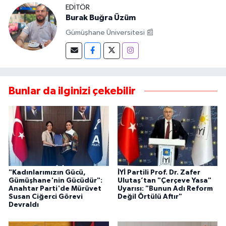
EDITÖR
Burak Buğra Üzüm
Gümüşhane Üniversitesi 📰
Bunlar da ilginizi çekebilir
"Kadınlarımızın Gücü,
İYİ Partili Prof. Dr. Zafer
Gümüşhane'nin Gücüdür":
Ulutaş’tan "Çerçeve Yasa"
Anahtar Parti'de Mürüvet
Uyarısı: "Bunun Adı Reform
Susan Ciğerci Görevi
Değil Örtülü Aftır"
Devraldı