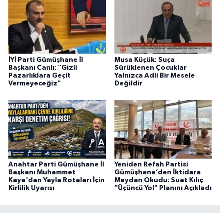
İYİ Parti Gümüşhane İl
Musa Küçük: Suça
Başkanı Canlı: "Gizli
Sürüklenen Çocuklar
Pazarlıklara Geçit
Yalnızca Adli Bir Mesele
Vermeyeceğiz"
Değildir
Anahtar Parti Gümüşhane İl
Yeniden Refah Partisi
Başkanı Muhammet
Gümüşhane’den İktidara
Kaya'dan Yayla Rotaları İçin
Meydan Okudu: Suat Kılıç
Kirlilik Uyarısı
"Üçüncü Yol" Planını Açıkladı