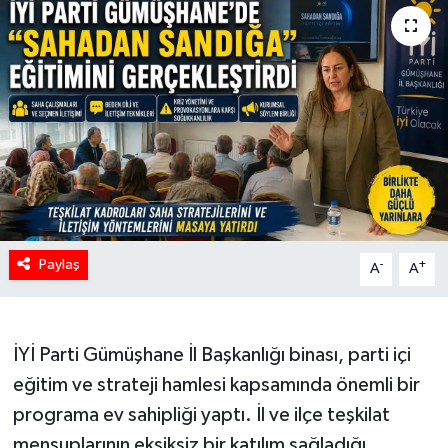
Paylaş
-
+
A
A
İYİ Parti Gümüşhane İl Başkanlığı binası, parti içi
eğitim ve strateji hamlesi kapsamında önemli bir
programa ev sahipliği yaptı. İl ve ilçe teşkilat
mensuplarının eksiksiz bir katılım sağladığı