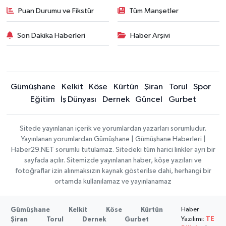
Puan Durumu ve Fikstür
Tüm Manşetler
Son Dakika Haberleri
Haber Arşivi
Gümüşhane
Kelkit
Köse
Kürtün
Şiran
Torul
Spor
Eğitim
İş Dünyası
Dernek
Güncel
Gurbet
Sitede yayınlanan içerik ve yorumlardan yazarları sorumludur.
Yayınlanan yorumlardan Gümüşhane | Gümüşhane Haberleri |
Haber29.NET sorumlu tutulamaz. Sitedeki tüm harici linkler ayrı bir
sayfada açılır. Sitemizde yayınlanan haber, köşe yazıları ve
fotoğraflar izin alınmaksızın kaynak gösterilse dahi, herhangi bir
ortamda kullanılamaz ve yayınlanamaz
Haber
Gümüşhane
Kelkit
Köse
Kürtün
Yazılımı:
TE
Şiran
Torul
Dernek
Gurbet