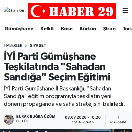
Merkez Hava Durumu
Gümüşhane
Kelkit
Köse
Kürtün
Şiran
Tor
Merkez Trafik Yoğunluk Haritası
HABERLER
SIYASET
Süper Lig Puan Durumu ve Fikstür
İYİ Parti Gümüşhane
Teşkilatında "Sahadan
Tüm Manşetler
Sandığa" Seçim Eğitimi
Son Dakika Haberleri
İYİ Parti Gümüşhane İl Başkanlığı, "Sahadan
Sandığa" eğitim programıyla teşkilatın yeni
Haber Arşivi
dönem propaganda ve saha stratejisini belirledi.
BURAK BUĞRA ÜZÜM
03.07.2026 - 10:20
1
EDITÖR
YAYINLANMA
PAYLAŞIM