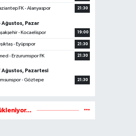
ziantep FK - Alanyaspor
21:30
6 Ağustos, Pazar
şakşehir - Kocaelispor
19:00
şiktaş - Eyüpspor
21:30
ed - Erzurumspor FK
21:30
7 Ağustos, Pazartesi
msunspor - Göztepe
21:30
ükleniyor...