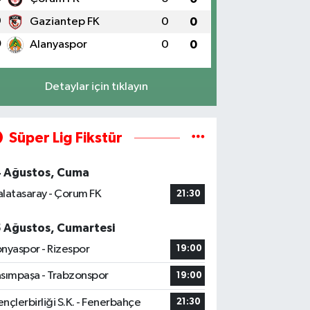
9
Gaziantep FK
0
0
0
Alanyaspor
0
0
Detaylar için tıklayın
Süper Lig Fikstür
4 Ağustos, Cuma
latasaray - Çorum FK
21:30
5 Ağustos, Cumartesi
nyaspor - Rizespor
19:00
sımpaşa - Trabzonspor
19:00
nçlerbirliği S.K. - Fenerbahçe
21:30