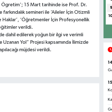
Ögretim’; 15 Mart tarihinde ise Prof. Dr.
kındalık semineri ile ‘Aileler İçin Otizmli
1
 Haklar’, ‘Öğretmenler İçin Profesyonellik
eğitimler verildi.
e dahil edilerek yoğun bir ilgi ve verimli
 Uzanan Yol” Projesi kapsamında İlimizde
apılacağı müjdesi verildi.
1
Ga
1
Ko
Ka
Ge