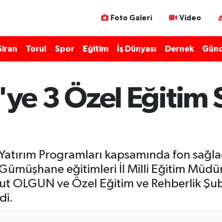
Foto Galeri
Video
Şiran
Torul
Spor
Eğitim
İş Dünyası
Dernek
Günc
e 3 Özel Eğitim Sı
Yatırım Programları kapsamında fon sağlad
Gümüşhane eğitimleri İl Milli Eğitim Müdü
sut OLGUN ve Özel Eğitim ve Rehberlik 
di.