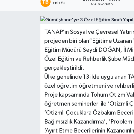
EDITÖR
YAYINLANMA
TANAP’ın Sosyal ve Çevresel Yatırı
projeden biri olan“Eğitime Uzanan Y
Eğitim Müdürü Seydi DOĞAN, İl Mi
Özel Eğitim ve Rehberlik Şube Müdü
gerçekleştirildi.
Ülke genelinde 13 ilde uygulanan T
özel öğretim öğretmeni ve rehberli
Proje kapsamında Tohum Otizm Vakfı
öğretmen seminerleri ile ‘Otizmli Ç
‘Otizmli Çocuklara Özbakım Beceril
Bağımsızlık Kazandırma’, ‘Problem D
‘Ayırt Etme Becerilerinin Kazandırı