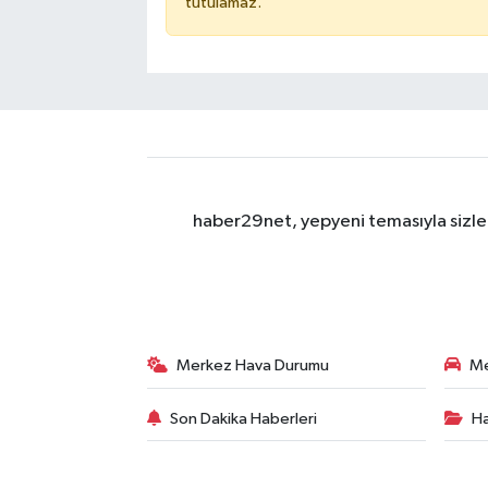
tutulamaz.
haber29net, yepyeni temasıyla sizler
Merkez Hava Durumu
Me
Son Dakika Haberleri
Ha