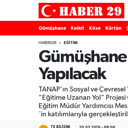
Merkez Hava Durumu
Gümüşhane
Kelkit
Köse
Kürtün
Merkez Trafik Yoğunluk Haritası
HABERLER
EĞITIM
Süper Lig Puan Durumu ve Fikstür
Gümüşhane'y
Tüm Manşetler
Yapılacak
Son Dakika Haberleri
TANAP’ın Sosyal ve Çevresel 
Haber Arşivi
“Eğitime Uzanan Yol” Projesi 
Eğitim Müdür Yardımcısı Me
´in katılımlarıyla gerçekleştiril
TE BILISIM
20.03.2019 - 08:00