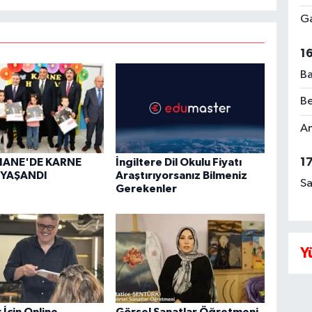
Ga
1
Ba
Be
Am
1
ANE'DE KARNE
İngiltere Dil Okulu Fiyatı
 YAŞANDI
Araştırıyorsanız Bilmeniz
Sa
Gerekenler
Y