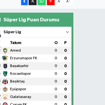
-
+
A
A
Süper Lig Puan Durumu
Süper Lig
#
Takım
O
P
1
Amed
0
0
2
Erzurumspor FK
0
0
3
Başakşehir
0
0
4
Kocaelispor
0
0
5
Beşiktaş
0
0
6
Eyüpspor
0
0
7
Galatasaray
0
0
8
Çorum FK
0
0