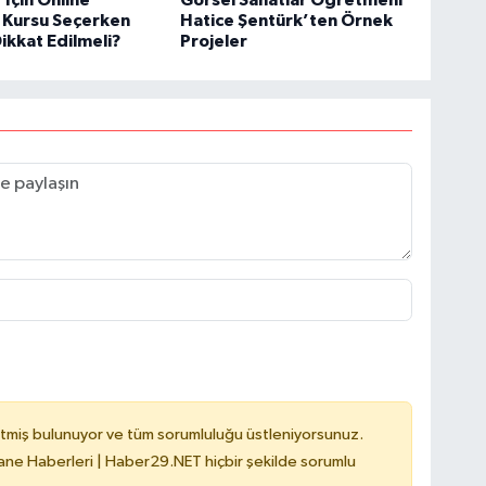
 İçin Online
Görsel Sanatlar Öğretmeni
e Kursu Seçerken
Hatice Şentürk’ten Örnek
ikkat Edilmeli?
Projeler
tmiş bulunuyor ve tüm sorumluluğu üstleniyorsunuz.
e Haberleri | Haber29.NET hiçbir şekilde sorumlu