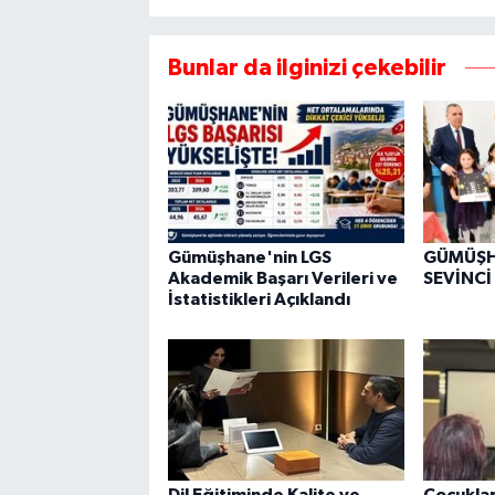
Bunlar da ilginizi çekebilir
Gümüşhane'nin LGS
GÜMÜŞH
Akademik Başarı Verileri ve
SEVİNCİ
İstatistikleri Açıklandı