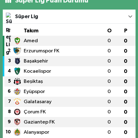
Süper Lig Puan Durumu
Süper Lig
#
Takım
O
P
1
Amed
0
0
2
Erzurumspor FK
0
0
3
Başakşehir
0
0
4
Kocaelispor
0
0
5
Beşiktaş
0
0
6
Eyüpspor
0
0
7
Galatasaray
0
0
8
Çorum FK
0
0
9
Gaziantep FK
0
0
10
Alanyaspor
0
0