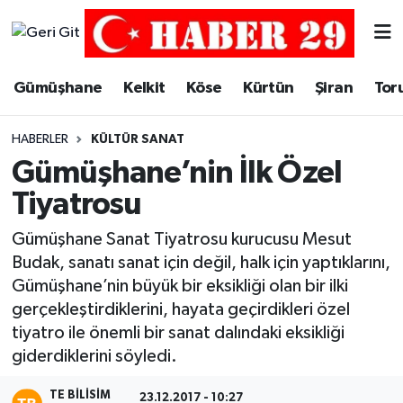
Merkez Hava Durumu
Gümüşhane
Kelkit
Köse
Kürtün
Şiran
Tor
Merkez Trafik Yoğunluk Haritası
HABERLER
KÜLTÜR SANAT
Süper Lig Puan Durumu ve Fikstür
Gümüşhane’nin İlk Özel
Tiyatrosu
Tüm Manşetler
Gümüşhane Sanat Tiyatrosu kurucusu Mesut
Son Dakika Haberleri
Budak, sanatı sanat için değil, halk için yaptıklarını,
Gümüşhane’nin büyük bir eksikliği olan bir ilki
Haber Arşivi
gerçekleştirdiklerini, hayata geçirdikleri özel
tiyatro ile önemli bir sanat dalındaki eksikliği
giderdiklerini söyledi.
TE BILISIM
23.12.2017 - 10:27