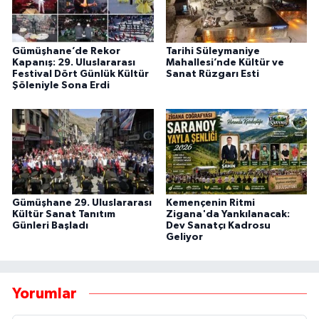
Gümüşhane’de Rekor
Tarihi Süleymaniye
Kapanış: 29. Uluslararası
Mahallesi’nde Kültür ve
Festival Dört Günlük Kültür
Sanat Rüzgarı Esti
Şöleniyle Sona Erdi
Gümüşhane 29. Uluslararası
Kemençenin Ritmi
Kültür Sanat Tanıtım
Zigana'da Yankılanacak:
Günleri Başladı
Dev Sanatçı Kadrosu
Geliyor
Yorumlar