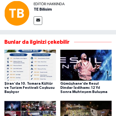
EDITÖR HAKKINDA
TE Bilisim
Bunlar da ilginizi çekebilir
Şiran'da 10. Tomara Kültür
Gümüşhane’de Resul
ve Turizm Festivali Coşkusu
Dindar İzdihamı: 12 Yıl
Başlıyor
Sonra Muhteşem Buluşma