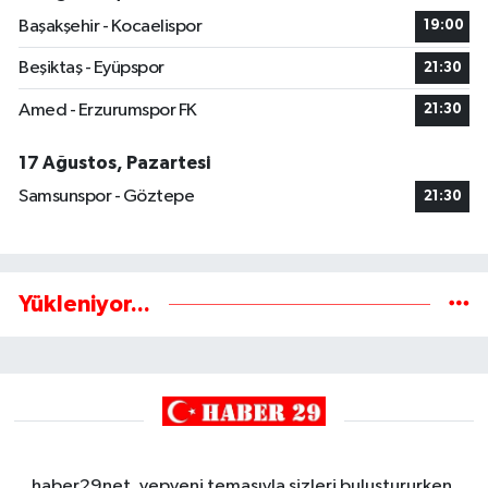
Başakşehir - Kocaelispor
19:00
Beşiktaş - Eyüpspor
21:30
Amed - Erzurumspor FK
21:30
17 Ağustos, Pazartesi
Samsunspor - Göztepe
21:30
Yükleniyor...
haber29net, yepyeni temasıyla sizleri buluştururken,