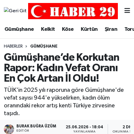
Merkez Hava Durumu
Gümüşhane
Kelkit
Köse
Kürtün
Şiran
Tor
Merkez Trafik Yoğunluk Haritası
HABERLER
GÜMÜŞHANE
Süper Lig Puan Durumu ve Fikstür
Gümüşhane’de Korkutan
Rapor: Kadın Vefat Oranı
Tüm Manşetler
En Çok Artan İl Oldu!
Son Dakika Haberleri
TÜİK'in 2025 yılı raporuna göre Gümüşhane'de
vefat sayısı 944'e yükselirken, kadın ölüm
Haber Arşivi
oranındaki rekor artış kenti Türkiye zirvesine
taşıdı.
BURAK BUĞRA ÜZÜM
25.06.2026 - 18:04
2 DK
EDITÖR
YAYINLANMA
OKUNMA SÜ