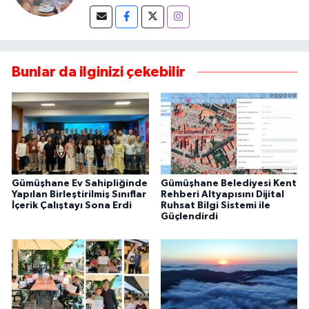
Bunlar da ilginizi çekebilir
Gümüşhane Ev Sahipliğinde
Gümüşhane Belediyesi Kent
Yapılan Birleştirilmiş Sınıflar
Rehberi Altyapısını Dijital
İçerik Çalıştayı Sona Erdi
Ruhsat Bilgi Sistemi ile
Güçlendirdi