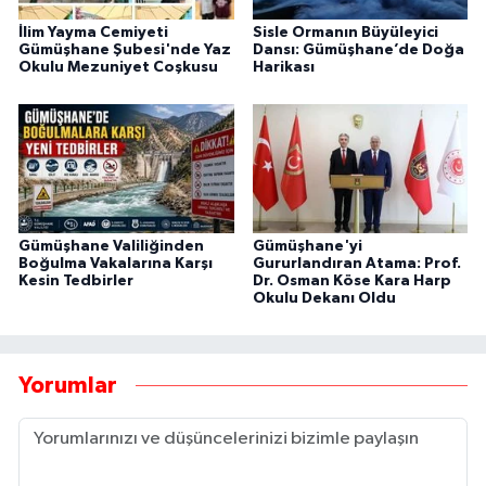
İlim Yayma Cemiyeti
Sisle Ormanın Büyüleyici
Gümüşhane Şubesi'nde Yaz
Dansı: Gümüşhane’de Doğa
Okulu Mezuniyet Coşkusu
Harikası
Gümüşhane Valiliğinden
Gümüşhane'yi
Boğulma Vakalarına Karşı
Gururlandıran Atama: Prof.
Kesin Tedbirler
Dr. Osman Köse Kara Harp
Okulu Dekanı Oldu
Yorumlar