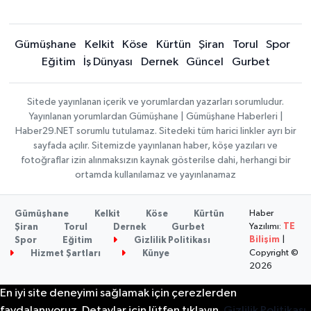
Gümüşhane
Kelkit
Köse
Kürtün
Şiran
Torul
Spor
Eğitim
İş Dünyası
Dernek
Güncel
Gurbet
Sitede yayınlanan içerik ve yorumlardan yazarları sorumludur.
Yayınlanan yorumlardan Gümüşhane | Gümüşhane Haberleri |
Haber29.NET sorumlu tutulamaz. Sitedeki tüm harici linkler ayrı bir
sayfada açılır. Sitemizde yayınlanan haber, köşe yazıları ve
fotoğraflar izin alınmaksızın kaynak gösterilse dahi, herhangi bir
ortamda kullanılamaz ve yayınlanamaz
Haber
Gümüşhane
Kelkit
Köse
Kürtün
Yazılımı:
TE
Şiran
Torul
Dernek
Gurbet
Bilişim
|
Spor
Eğitim
Gizlilik Politikası
Copyright ©
Hizmet Şartları
Künye
2026
En iyi site deneyimi sağlamak için çerezlerden
faydalanıyoruz. Detaylar için lütfen tıklayın.
Gizlilik Politikası