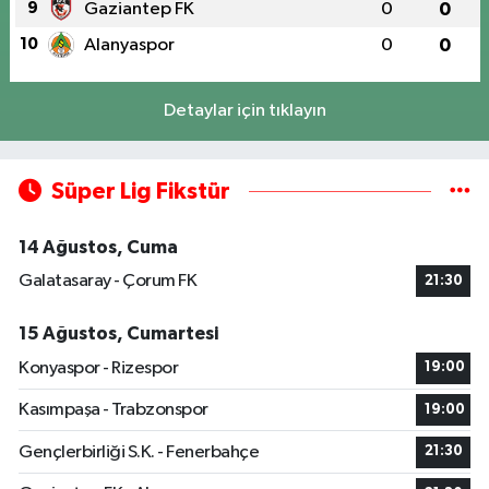
9
Gaziantep FK
0
0
10
Alanyaspor
0
0
Detaylar için tıklayın
Süper Lig Fikstür
14 Ağustos, Cuma
Galatasaray - Çorum FK
21:30
15 Ağustos, Cumartesi
Konyaspor - Rizespor
19:00
Kasımpaşa - Trabzonspor
19:00
Gençlerbirliği S.K. - Fenerbahçe
21:30