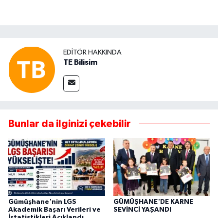
EDITÖR HAKKINDA
TE Bilisim
Bunlar da ilginizi çekebilir
Gümüşhane'nin LGS
GÜMÜŞHANE'DE KARNE
Akademik Başarı Verileri ve
SEVİNCİ YAŞANDI
İstatistikleri Açıklandı