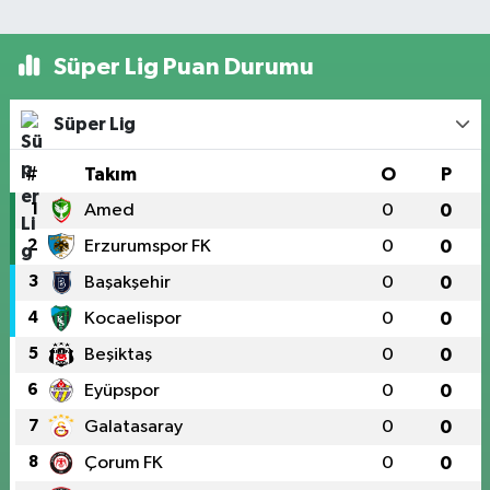
Süper Lig Puan Durumu
Süper Lig
#
Takım
O
P
1
Amed
0
0
2
Erzurumspor FK
0
0
3
Başakşehir
0
0
4
Kocaelispor
0
0
5
Beşiktaş
0
0
6
Eyüpspor
0
0
7
Galatasaray
0
0
8
Çorum FK
0
0