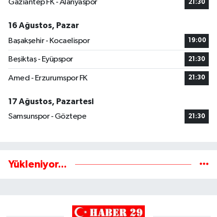
Gaziantep FK - Alanyaspor
21:30
16 Ağustos, Pazar
Başakşehir - Kocaelispor
19:00
Beşiktaş - Eyüpspor
21:30
Amed - Erzurumspor FK
21:30
17 Ağustos, Pazartesi
Samsunspor - Göztepe
21:30
Yükleniyor...