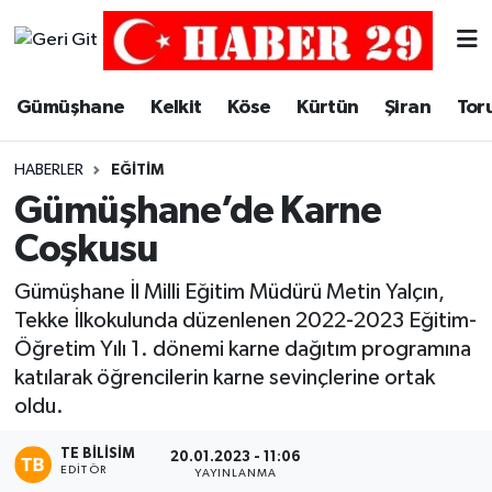
Merkez Hava Durumu
Gümüşhane
Kelkit
Köse
Kürtün
Şiran
Tor
Merkez Trafik Yoğunluk Haritası
HABERLER
EĞITIM
Süper Lig Puan Durumu ve Fikstür
Gümüşhane’de Karne
Coşkusu
Tüm Manşetler
Gümüşhane İl Milli Eğitim Müdürü Metin Yalçın,
Son Dakika Haberleri
Tekke İlkokulunda düzenlenen 2022-2023 Eğitim-
Öğretim Yılı 1. dönemi karne dağıtım programına
Haber Arşivi
katılarak öğrencilerin karne sevinçlerine ortak
oldu.
TE BILISIM
20.01.2023 - 11:06
EDITÖR
YAYINLANMA