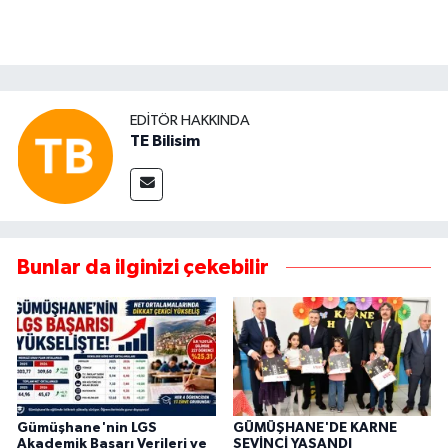
EDITÖR HAKKINDA
TE Bilisim
Bunlar da ilginizi çekebilir
Gümüşhane'nin LGS
GÜMÜŞHANE'DE KARNE
Akademik Başarı Verileri ve
SEVİNCİ YAŞANDI