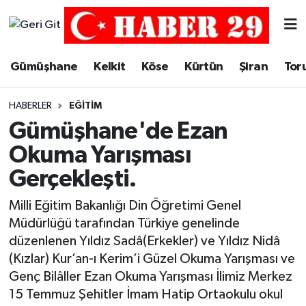
Merkez Hava Durumu
Gümüşhane
Kelkit
Köse
Kürtün
Şiran
Tor
Merkez Trafik Yoğunluk Haritası
HABERLER
EĞITIM
Süper Lig Puan Durumu ve Fikstür
Gümüşhane'de Ezan
Okuma Yarışması
Tüm Manşetler
Gerçekleşti.
Son Dakika Haberleri
Milli Eğitim Bakanlığı Din Öğretimi Genel
Müdürlüğü tarafından Türkiye genelinde
Haber Arşivi
düzenlenen Yıldız Sadâ(Erkekler) ve Yıldız Nidâ
(Kızlar) Kur’an-ı Kerim’i Güzel Okuma Yarışması ve
Genç Bilâller Ezan Okuma Yarışması İlimiz Merkez
15 Temmuz Şehitler İmam Hatip Ortaokulu okul