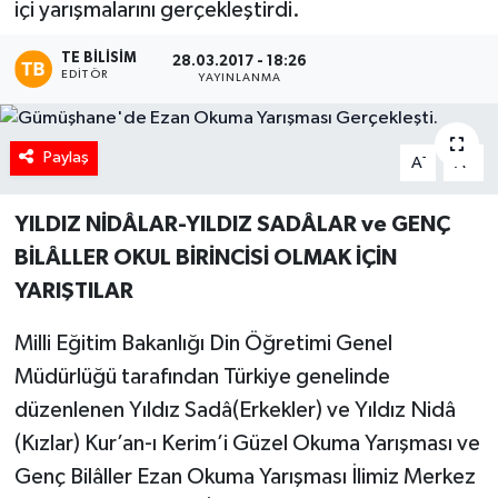
içi yarışmalarını gerçekleştirdi.
TE BILISIM
28.03.2017 - 18:26
EDITÖR
YAYINLANMA
Paylaş
-
+
A
A
YILDIZ NİDÂLAR-YILDIZ SADÂLAR ve GENÇ
BİLÂLLER OKUL BİRİNCİSİ OLMAK İÇİN
YARIŞTILAR
Milli Eğitim Bakanlığı Din Öğretimi Genel
Müdürlüğü tarafından Türkiye genelinde
düzenlenen Yıldız Sadâ(Erkekler) ve Yıldız Nidâ
(Kızlar) Kur’an-ı Kerim’i Güzel Okuma Yarışması ve
Genç Bilâller Ezan Okuma Yarışması İlimiz Merkez