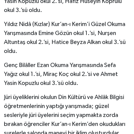
Yasin Kopuzlu okul 2.’si, Hafız Hüseyin Köprülü
okul 3.’sü oldu.
Yıldız Nidâ (Kızlar) Kur’an-ı Kerim’i Güzel Okuma
Yarışmasında Emine Gözün okul 1.’si, Nurşen
Altuntaş okul 2.’si, Hatice Beyza Alkan okul 3.’sü
oldu.
Genç Bilâller Ezan Okuma Yarışmasında Sefa
Yağız okul 1.’si, Miraç Koç okul 2.’si ve Ahmet
Yasin Kopuzlu okul 3.’sü oldu.
Jüri üyeliklerini okulun Din Kültürü ve Ahlâk Bilgisi
öğretmenlerinin yaptığı yarışmada; güzel
sesleriyle jüri üyelerini seçim yapmakta zorda
bırakan öğrenciler Kur’an-ı Kerim’den okudukları
surelerle salonda manevi bir iklim oluşturdular.