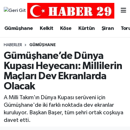
Merkez Hava Durumu
Gümüşhane
Kelkit
Köse
Kürtün
Şiran
Tor
Merkez Trafik Yoğunluk Haritası
HABERLER
GÜMÜŞHANE
Süper Lig Puan Durumu ve Fikstür
Gümüşhane’de Dünya
Kupası Heyecanı: Millilerin
Tüm Manşetler
Maçları Dev Ekranlarda
Son Dakika Haberleri
Olacak
Haber Arşivi
A Milli Takım'ın Dünya Kupası serüveni için
Gümüşhane'de iki farklı noktada dev ekranlar
kuruluyor. Başkan Başer, tüm şehri ortak coşkuya
davet etti.