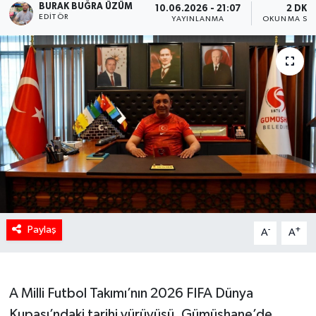
BURAK BUĞRA ÜZÜM
10.06.2026 - 21:07
2 DK
EDITÖR
YAYINLANMA
OKUNMA SÜR
Paylaş
-
+
A
A
A Milli Futbol Takımı’nın 2026 FIFA Dünya
Kupası’ndaki tarihi yürüyüşü, Gümüşhane’de