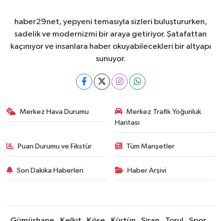
haber29net, yepyeni temasıyla sizleri buluştururken,
sadelik ve modernizmi bir araya getiriyor. Şatafattan
kaçınıyor ve insanlara haber okuyabilecekleri bir altyapı
sunuyor.
Merkez Hava Durumu
Merkez Trafik Yoğunluk
Haritası
Puan Durumu ve Fikstür
Tüm Manşetler
Son Dakika Haberleri
Haber Arşivi
Gümüşhane
Kelkit
Köse
Kürtün
Şiran
Torul
Spor