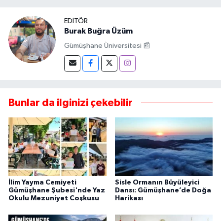
EDITÖR
Burak Buğra Üzüm
Gümüşhane Üniversitesi 📰
Bunlar da ilginizi çekebilir
İlim Yayma Cemiyeti
Sisle Ormanın Büyüleyici
Gümüşhane Şubesi'nde Yaz
Dansı: Gümüşhane’de Doğa
Okulu Mezuniyet Coşkusu
Harikası