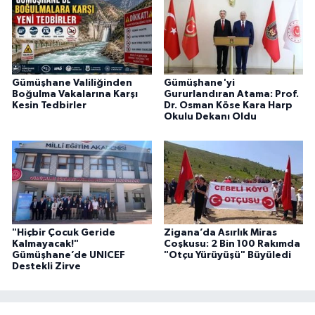
Gümüşhane Valiliğinden
Gümüşhane'yi
Boğulma Vakalarına Karşı
Gururlandıran Atama: Prof.
Kesin Tedbirler
Dr. Osman Köse Kara Harp
Okulu Dekanı Oldu
"Hiçbir Çocuk Geride
Zigana’da Asırlık Miras
Kalmayacak!"
Coşkusu: 2 Bin 100 Rakımda
Gümüşhane’de UNICEF
"Otçu Yürüyüşü" Büyüledi
Destekli Zirve