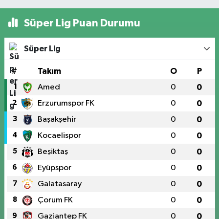
Süper Lig Puan Durumu
Süper Lig
#
Takım
O
P
1
Amed
0
0
2
Erzurumspor FK
0
0
3
Başakşehir
0
0
4
Kocaelispor
0
0
5
Beşiktaş
0
0
6
Eyüpspor
0
0
7
Galatasaray
0
0
8
Çorum FK
0
0
9
Gaziantep FK
0
0