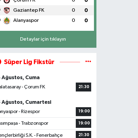
Çorum FK
0
0
9
Gaziantep FK
0
0
0
Alanyaspor
0
0
Detaylar için tıklayın
Süper Lig Fikstür
4 Ağustos, Cuma
latasaray - Çorum FK
21:30
5 Ağustos, Cumartesi
nyaspor - Rizespor
19:00
sımpaşa - Trabzonspor
19:00
nçlerbirliği S.K. - Fenerbahçe
21:30