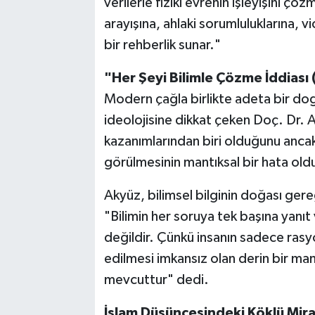
verilerle fiziki evrenin işleyişini çö
arayışına, ahlaki sorumluluklarına, 
bir rehberlik sunar."
"Her Şeyi Bilimle Çözme İddiası (B
Modern çağla birlikte adeta bir dogm
ideolojisine dikkat çeken Doç. Dr. 
kazanımlarından biri olduğunu anca
görülmesinin mantıksal bir hata ol
Akyüz, bilimsel bilginin doğası gereği
"Bilimin her soruya tek başına yanıt
değildir. Çünkü insanın sadece rasy
edilmesi imkansız olan derin bir man
mevcuttur" dedi.
İslam Düşüncesindeki Köklü Mira