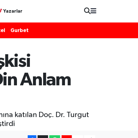
Yazarlar
el
Gurbet
kisi
 Din Anlam
na katılan Doç. Dr. Turgut
tirdi