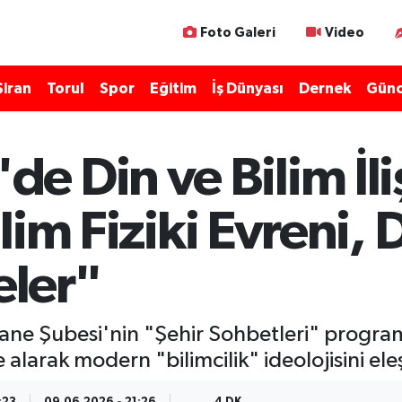
Foto Galeri
Video
Şiran
Torul
Spor
Eğitim
İş Dünyası
Dernek
Günc
 Din ve Bilim İliş
Bilim Fiziki Evreni,
eler"
e Şubesi'nin "Şehir Sohbetleri" programı
le alarak modern "bilimcilik" ideolojisini eleş