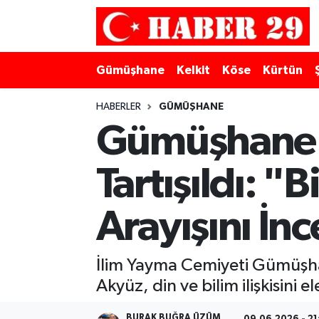
Merkez Hava Durumu
Gümüşhane
Kelkit
Köse
Kürtün
Merkez Trafik Yoğunluk Haritası
HABERLER
GÜMÜŞHANE
Süper Lig Puan Durumu ve Fikstür
Gümüşhane'de
Tüm Manşetler
Tartışıldı: "
Son Dakika Haberleri
Arayışını İnc
Haber Arşivi
İlim Yayma Cemiyeti Gümüşhan
Akyüz, din ve bilim ilişkisini e
BURAK BUĞRA ÜZÜM