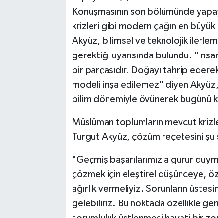
Konuşmasının son bölümünde yapay 
krizleri gibi modern çağın en büyü
Akyüz, bilimsel ve teknolojik ilerle
gerektiği uyarısında bulundu. "İnsan
bir parçasıdır. Doğayı tahrip edere
modeli inşa edilemez" diyen Akyüz
bilim dönemiyle övünerek bugünü kur
Müslüman toplumların mevcut krizler
Turgut Akyüz, çözüm reçetesini şu 
"Geçmiş başarılarımızla gurur duym
çözmek için eleştirel düşünceye, özg
ağırlık vermeliyiz. Sorunların üste
gelebiliriz. Bu noktada özellikle gen