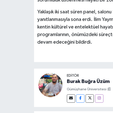
sorumluluk üstlenmesi hayati bir zor
Yaklaşık iki saat süren panel, salon
yanıtlanmasıyla sona erdi. İlim Yay
kentin kültürel ve entelektüel haya
programlarının, önümüzdeki süreçte
devam edeceğini bildirdi.
EDITÖR
Burak Buğra Üzüm
Gümüşhane Üniversitesi 📰