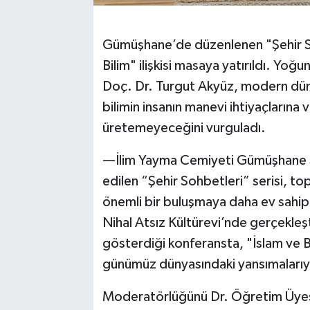
Gümüşhane’de düzenlenen "Şehir So
Bilim" ilişkisi masaya yatırıldı. Yo
Doç. Dr. Turgut Akyüz, modern dünyan
bilimin insanın manevi ihtiyaçlarına
üretemeyeceğini vurguladı.
—İlim Yayma Cemiyeti Gümüşhane Şu
edilen “Şehir Sohbetleri” serisi, top
önemli bir buluşmaya daha ev sahip
Nihal Atsız Kültürevi’nde gerçekleşti
gösterdiği konferansta, "İslam ve B
günümüz dünyasındaki yansımalarıyla
Moderatörlüğünü Dr. Öğretim Üyesi