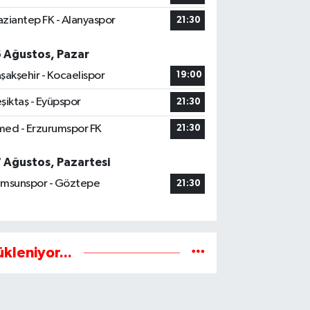
ziantep FK - Alanyaspor
21:30
6 Ağustos, Pazar
şakşehir - Kocaelispor
19:00
şiktaş - Eyüpspor
21:30
ed - Erzurumspor FK
21:30
7 Ağustos, Pazartesi
msunspor - Göztepe
21:30
ükleniyor...