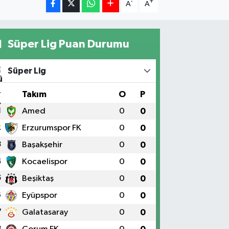
-
+
A
A
Süper Lig Puan Durumu
Süper Lig
#
Takım
O
P
1
Amed
0
0
2
Erzurumspor FK
0
0
3
Başakşehir
0
0
4
Kocaelispor
0
0
5
Beşiktaş
0
0
6
Eyüpspor
0
0
7
Galatasaray
0
0
8