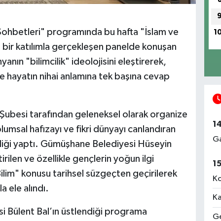
hbetleri" programında bu hafta "İslam ve
1
ğun bir katılımla gerçekleşen panelde konuşan
ın "bilimcilik" ideolojisini eleştirerek,
 ve hayatın nihai anlamına tek başına cevap
besi tarafından geleneksel olarak organize
1
lumsal hafızayı ve fikri dünyayı canlandıran
Ga
liği yaptı. Gümüşhane Belediyesi Hüseyin
rilen ve özellikle gençlerin yoğun ilgi
1
ilim" konusu tarihsel süzgeçten geçirilerek
Ko
 ele alındı.
Ka
 Bülent Bal’ın üstlendiği programa
Ge