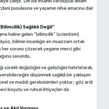
zmeye çalışır. Din ise insanın varoluşsal anlam
vicdani pusulasına ve yaşamın nihai amacına dair
ilimcilik) Sağlıklı Değil"
a haline gelen "bilimcilik" (scientism)
Akyüz, bilimin insanlığın en muazzam ortak
k her sorunu çözecek yegane merci gibi
duğunu savundu.
 sürekli değiştiğini ve geliştiğini hatırlatarak,
 verebileceğini düşünmek sağlıklı bir yaklaşım
onel ve maddi gereksinimleri yoktur; göz ardı
evi boyutu ve ruhsal ihtiyaçları da
s ve Akıl Vurgusu