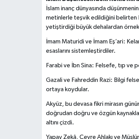
İslam inanç dünyasında düşünmenin 
metinlerle teşvik edildiğini belirte
yetiştirdiği büyük dehalardan örnek
İmam Maturidi ve İmam Eş’ari: Kela
esaslarını sistemleştirdiler.
Farabi ve İbn Sina: Felsefe, tıp ve po
Gazali ve Fahreddin Razi: Bilgi felse
ortaya koydular.
Akyüz, bu devasa fikri mirasın günü
doğrudan doğru ve özgün kaynaklard
altını çizdi.
Yapay Zekâ, Çevre Ahlakı ve Müslü