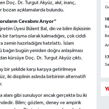
n Doç. Dr. Turgut Akyüz, akıl, inanç,
Ga
r bozan açıklamalarda bulundu.
1
Soruların Cevabını Arıyor"
Ba
tim Üyesi Bülent Bal, din ve bilim ilişkisinin
k bir tartışma olarak kalmadığını, çok ciddi
Be
zemin hazırladığını hatırlattı. İslam
Am
lü bağın bugün yeniden doğru anlaşılması
1
ndan kürsüye Doç. Dr. Turgut Akyüz çıktı.
Sa
 bir şekilde karşı karşıya getirilmeye
, iki disiplinin aslında birbirinin alternatifi
ı:
Y
a alanı gibi sunuluyor ancak gerçekte bu iki
indedir. Bilim; gözlem, deney ve ampirik