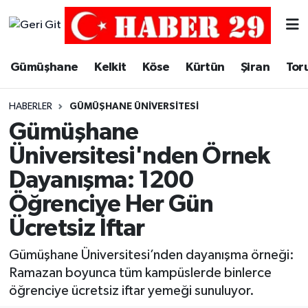
Merkez Hava Durumu
Gümüşhane
Kelkit
Köse
Kürtün
Şiran
Tor
Merkez Trafik Yoğunluk Haritası
HABERLER
GÜMÜŞHANE ÜNIVERSITESI
Süper Lig Puan Durumu ve Fikstür
Gümüşhane
Üniversitesi'nden Örnek
Tüm Manşetler
Dayanışma: 1200
Son Dakika Haberleri
Öğrenciye Her Gün
Ücretsiz İftar
Haber Arşivi
Gümüşhane Üniversitesi’nden dayanışma örneği:
Ramazan boyunca tüm kampüslerde binlerce
öğrenciye ücretsiz iftar yemeği sunuluyor.