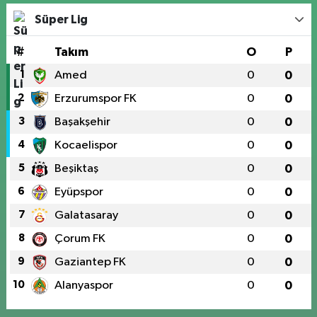
Süper Lig
#
Takım
O
P
1
Amed
0
0
2
Erzurumspor FK
0
0
3
Başakşehir
0
0
4
Kocaelispor
0
0
5
Beşiktaş
0
0
6
Eyüpspor
0
0
7
Galatasaray
0
0
8
Çorum FK
0
0
9
Gaziantep FK
0
0
10
Alanyaspor
0
0