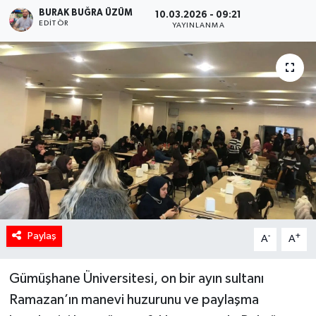
BURAK BUĞRA ÜZÜM
10.03.2026 - 09:21
EDITÖR
YAYINLANMA
Paylaş
-
+
A
A
Gümüşhane Üniversitesi, on bir ayın sultanı
Ramazan’ın manevi huzurunu ve paylaşma