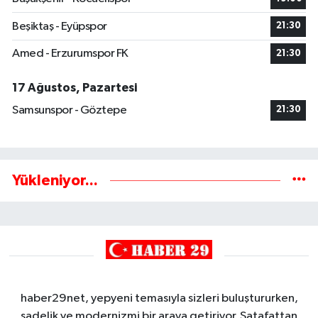
Beşiktaş - Eyüpspor
21:30
Amed - Erzurumspor FK
21:30
17 Ağustos, Pazartesi
Samsunspor - Göztepe
21:30
Yükleniyor...
haber29net, yepyeni temasıyla sizleri buluştururken,
sadelik ve modernizmi bir araya getiriyor. Şatafattan