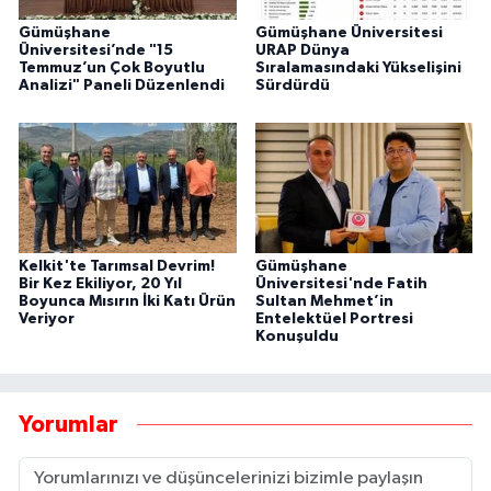
Gümüşhane
Gümüşhane Üniversitesi
Üniversitesi’nde "15
URAP Dünya
Temmuz’un Çok Boyutlu
Sıralamasındaki Yükselişini
Analizi" Paneli Düzenlendi
Sürdürdü
Kelkit'te Tarımsal Devrim!
Gümüşhane
Bir Kez Ekiliyor, 20 Yıl
Üniversitesi'nde Fatih
Boyunca Mısırın İki Katı Ürün
Sultan Mehmet’in
Veriyor
Entelektüel Portresi
Konuşuldu
Yorumlar