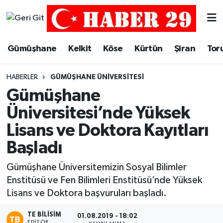
Merkez Hava Durumu
Gümüşhane
Kelkit
Köse
Kürtün
Şiran
Tor
Merkez Trafik Yoğunluk Haritası
HABERLER
GÜMÜŞHANE ÜNIVERSITESI
Süper Lig Puan Durumu ve Fikstür
Gümüşhane
Üniversitesi’nde Yüksek
Tüm Manşetler
Lisans ve Doktora Kayıtları
Son Dakika Haberleri
Başladı
Haber Arşivi
Gümüşhane Üniversitemizin Sosyal Bilimler
Enstitüsü ve Fen Bilimleri Enstitüsü’nde Yüksek
Lisans ve Doktora başvuruları başladı.
TE BILISIM
01.08.2019 - 18:02
EDITÖR