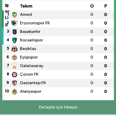
#
Takım
O
P
1
Amed
0
0
2
Erzurumspor FK
0
0
3
Başakşehir
0
0
4
Kocaelispor
0
0
5
Beşiktaş
0
0
6
Eyüpspor
0
0
7
Galatasaray
0
0
8
Çorum FK
0
0
9
Gaziantep FK
0
0
10
Alanyaspor
0
0
Detaylar için tıklayın