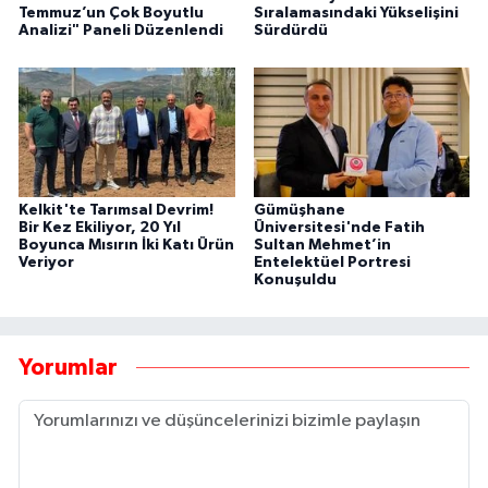
Temmuz’un Çok Boyutlu
Sıralamasındaki Yükselişini
Analizi" Paneli Düzenlendi
Sürdürdü
Kelkit'te Tarımsal Devrim!
Gümüşhane
Bir Kez Ekiliyor, 20 Yıl
Üniversitesi'nde Fatih
Boyunca Mısırın İki Katı Ürün
Sultan Mehmet’in
Veriyor
Entelektüel Portresi
Konuşuldu
Yorumlar