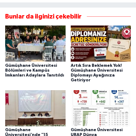
Bunlar da ilginizi çekebilir
Gümüşhane Üniversitesi
Artık Sıra Beklemek Yok!
Bölümleri ve Kampüs
Gümüşhane Üniversitesi
İmkanları Adaylara Tanıtıldı
Diplomayı Ayağınıza
Getiriyor
Gümüşhane
Gümüşhane Üniversitesi
Üniversitesi’nde "15
URAP Dünya