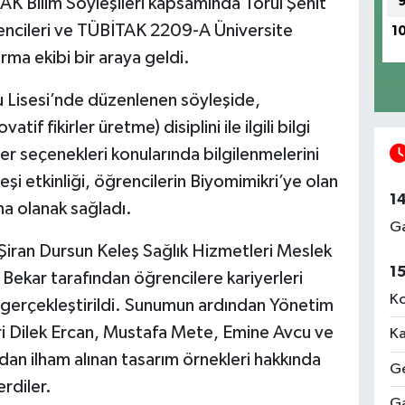
 Bilim Söyleşileri kapsamında Torul Şehit
ncileri ve TÜBİTAK 2209-A Üniversite
1
rma ekibi bir araya geldi.
 Lisesi’nde düzenlenen söyleşide,
if fikirler üretme) disiplini ile ilgili bilgi
yer seçenekleri konularında bilgilenmelerini
i etkinliği, öğrencilerin Biyomimikri’ye olan
1
ına olanak sağladı.
Ga
Şiran Dursun Keleş Sağlık Hizmetleri Meslek
1
Bekar tarafından öğrencilere kariyerleri
Ko
 gerçekleştirildi. Sunumun ardından Yönetim
ri Dilek Ercan, Mustafa Mete, Emine Avcu ve
Ka
an ilham alınan tasarım örnekleri hakkında
Ge
erdiler.
Ga