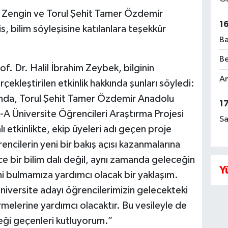
üp Zengin ve Torul Şehit Tamer Özdemir
1
 bilim söyleşisine katılanlara teşekkür
Ba
Be
. Dr. Halil İbrahim Zeybek, bilginin
Am
çekleştirilen etkinlik hakkında şunları söyledi:
ında, Torul Şehit Tamer Özdemir Anadolu
1
A Üniversite Öğrencileri Araştırma Projesi
Sa
lı etkinlikte, ekip üyeleri adı geçen proje
encilerin yeni bir bakış açısı kazanmalarına
e bir bilim dalı değil, aynı zamanda geleceğin
Y
ini bulmamıza yardımcı olacak bir yaklaşım.
niversite adayı öğrencilerimizin gelecekteki
dirmelerine yardımcı olacaktır. Bu vesileyle de
eği geçenleri kutluyorum.”