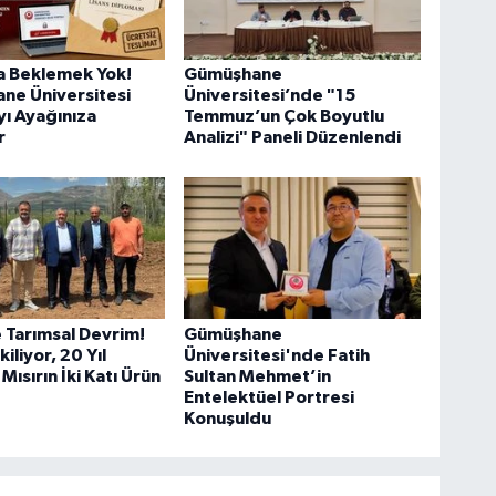
ra Beklemek Yok!
Gümüşhane
ne Üniversitesi
Üniversitesi’nde "15
ı Ayağınıza
Temmuz’un Çok Boyutlu
r
Analizi" Paneli Düzenlendi
e Tarımsal Devrim!
Gümüşhane
kiliyor, 20 Yıl
Üniversitesi'nde Fatih
Mısırın İki Katı Ürün
Sultan Mehmet’in
Entelektüel Portresi
Konuşuldu