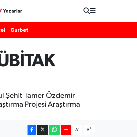
Yazarlar
el
Gurbet
TÜBİTAK
ul Şehit Tamer Özdemir
aştırma Projesi Araştırma
-
+
A
A