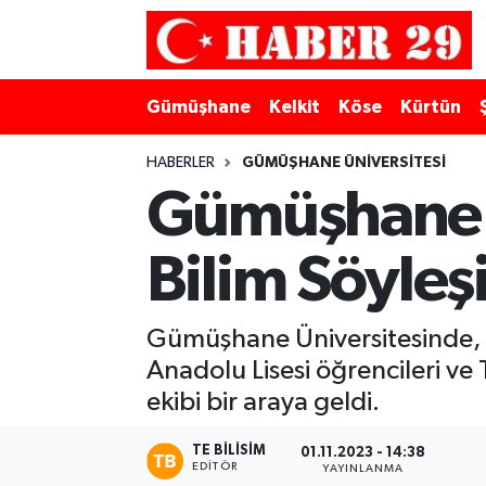
Merkez Hava Durumu
Gümüşhane
Kelkit
Köse
Kürtün
Merkez Trafik Yoğunluk Haritası
HABERLER
GÜMÜŞHANE ÜNIVERSITESI
Süper Lig Puan Durumu ve Fikstür
Gümüşhane 
Tüm Manşetler
Bilim Söyleşi
Son Dakika Haberleri
Gümüşhane Üniversitesinde, 
Haber Arşivi
Anadolu Lisesi öğrencileri ve
ekibi bir araya geldi.
TE BILISIM
01.11.2023 - 14:38
EDITÖR
YAYINLANMA