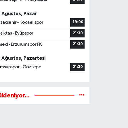
6 Ağustos, Pazar
şakşehir - Kocaelispor
19:00
şiktaş - Eyüpspor
21:30
ed - Erzurumspor FK
21:30
7 Ağustos, Pazartesi
msunspor - Göztepe
21:30
ükleniyor...