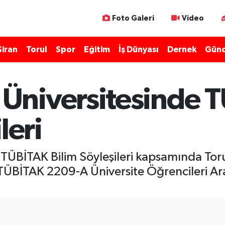
Foto Galeri
Video
Şiran
Torul
Spor
Eğitim
İş Dünyası
Dernek
Günc
Üniversitesinde 
leri
TÜBİTAK Bilim Söyleşileri kapsamında Tor
 TÜBİTAK 2209-A Üniversite Öğrencileri Ar