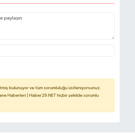
tmiş bulunuyor ve tüm sorumluluğu üstleniyorsunuz.
e Haberleri | Haber29.NET hiçbir şekilde sorumlu