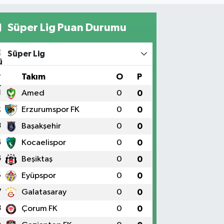
Süper Lig Puan Durumu
Süper Lig
#
Takım
O
P
1
Amed
0
0
2
Erzurumspor FK
0
0
3
Başakşehir
0
0
4
Kocaelispor
0
0
5
Beşiktaş
0
0
6
Eyüpspor
0
0
7
Galatasaray
0
0
8
Çorum FK
0
0