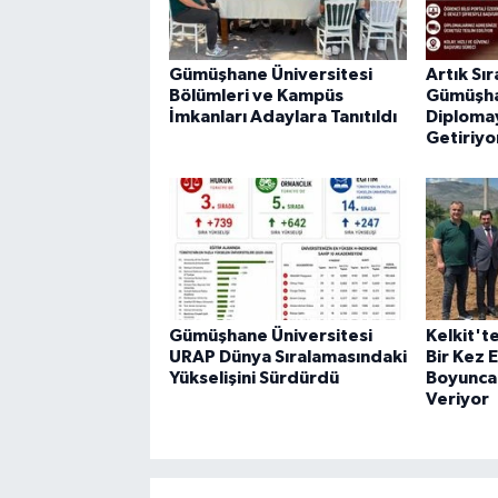
Gümüşhane Üniversitesi
Artık Sı
Bölümleri ve Kampüs
Gümüşha
İmkanları Adaylara Tanıtıldı
Diplomay
Getiriyo
Gümüşhane Üniversitesi
Kelkit't
URAP Dünya Sıralamasındaki
Bir Kez E
Yükselişini Sürdürdü
Boyunca 
Veriyor