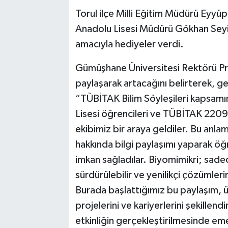
Torul ilçe Milli Eğitim Müdürü Eyy
Anadolu Lisesi Müdürü Gökhan Seyis,
amacıyla hediyeler verdi.
Gümüşhane Üniversitesi Rektörü Prof
paylaşarak artacağını belirterek, ger
“TÜBİTAK Bilim Söyleşileri kapsam
Lisesi öğrencileri ve TÜBİTAK 2209-
ekibimiz bir araya geldiler. Bu anlam
hakkında bilgi paylaşımı yaparak öğr
imkan sağladılar. Biyomimikri; sadec
sürdürülebilir ve yenilikçi çözümler
Burada başlattığımız bu paylaşım, ü
projelerini ve kariyerlerini şekillen
etkinliğin gerçekleştirilmesinde em