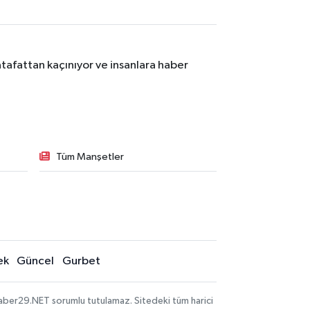
tafattan kaçınıyor ve insanlara haber
Tüm Manşetler
ek
Güncel
Gurbet
aber29.NET sorumlu tutulamaz. Sitedeki tüm harici