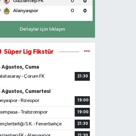
9
Gaziantep FK
0
0
0
Alanyaspor
0
0
Detaylar için tıklayın
Süper Lig Fikstür
4 Ağustos, Cuma
latasaray - Çorum FK
21:30
5 Ağustos, Cumartesi
nyaspor - Rizespor
19:00
sımpaşa - Trabzonspor
19:00
nçlerbirliği S.K. - Fenerbahçe
21:30
ziantep FK - Alanyaspor
21:30