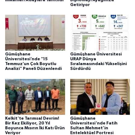
Getiriyor
Gümüşhane
Gümüşhane Üniversitesi
Üniversitesi’nde "15
URAP Dünya
Temmuz’un Çok Boyutlu
Sıralamasındaki Yükselişini
Analizi" Paneli Düzenlendi
Sürdürdü
Kelkit'te Tarımsal Devrim!
Gümüşhane
Bir Kez Ekiliyor, 20 Yıl
Üniversitesi'nde Fatih
Boyunca Mısırın İki Katı Ürün
Sultan Mehmet’in
Veriyor
Entelektüel Portresi