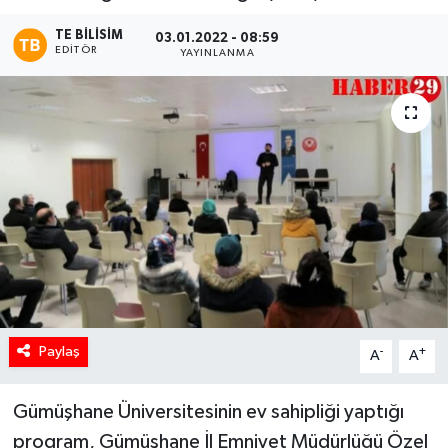
TE BILISIM
03.01.2022 - 08:59
EDITÖR
YAYINLANMA
Paylaş
-
+
A
A
Gümüşhane Üniversitesinin ev sahipliği yaptığı
program, Gümüşhane İl Emniyet Müdürlüğü Özel