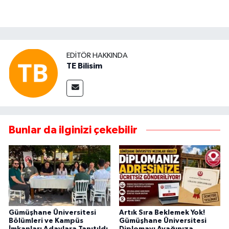
EDITÖR HAKKINDA
TE Bilisim
Bunlar da ilginizi çekebilir
Gümüşhane Üniversitesi
Artık Sıra Beklemek Yok!
Bölümleri ve Kampüs
Gümüşhane Üniversitesi
İmkanları Adaylara Tanıtıldı
Diplomayı Ayağınıza