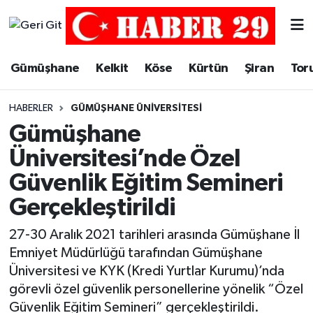
Merkez Hava Durumu
Gümüşhane
Kelkit
Köse
Kürtün
Şiran
Tor
Merkez Trafik Yoğunluk Haritası
HABERLER
GÜMÜŞHANE ÜNIVERSITESI
Süper Lig Puan Durumu ve Fikstür
Gümüşhane
Üniversitesi’nde Özel
Tüm Manşetler
Güvenlik Eğitim Semineri
Son Dakika Haberleri
Gerçekleştirildi
Haber Arşivi
27-30 Aralık 2021 tarihleri arasında Gümüşhane İl
Emniyet Müdürlüğü tarafından Gümüşhane
Üniversitesi ve KYK (Kredi Yurtlar Kurumu)’nda
görevli özel güvenlik personellerine yönelik “Özel
Güvenlik Eğitim Semineri” gerçekleştirildi.