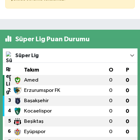
Süper Lig Puan Durumu
Süper Lig
#
Takım
O
P
1
Amed
0
0
2
Erzurumspor FK
0
0
3
Başakşehir
0
0
4
Kocaelispor
0
0
5
Beşiktaş
0
0
6
Eyüpspor
0
0