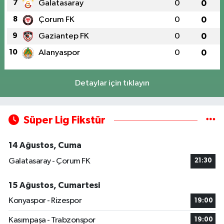
7
Galatasaray
0
0
8
Çorum FK
0
0
9
Gaziantep FK
0
0
10
Alanyaspor
0
0
Detaylar için tıklayın
Süper Lig Fikstür
14 Ağustos, Cuma
Galatasaray - Çorum FK
21:30
15 Ağustos, Cumartesi
Konyaspor - Rizespor
19:00
Kasımpaşa - Trabzonspor
19:00