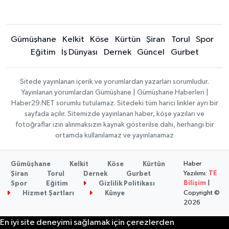
Gümüşhane
Kelkit
Köse
Kürtün
Şiran
Torul
Spor
Eğitim
İş Dünyası
Dernek
Güncel
Gurbet
Sitede yayınlanan içerik ve yorumlardan yazarları sorumludur.
Yayınlanan yorumlardan Gümüşhane | Gümüşhane Haberleri |
Haber29.NET sorumlu tutulamaz. Sitedeki tüm harici linkler ayrı bir
sayfada açılır. Sitemizde yayınlanan haber, köşe yazıları ve
fotoğraflar izin alınmaksızın kaynak gösterilse dahi, herhangi bir
ortamda kullanılamaz ve yayınlanamaz
Haber
Gümüşhane
Kelkit
Köse
Kürtün
Yazılımı:
TE
Şiran
Torul
Dernek
Gurbet
Bilişim
|
Spor
Eğitim
Gizlilik Politikası
Copyright ©
Hizmet Şartları
Künye
2026
En iyi site deneyimi sağlamak için çerezlerden