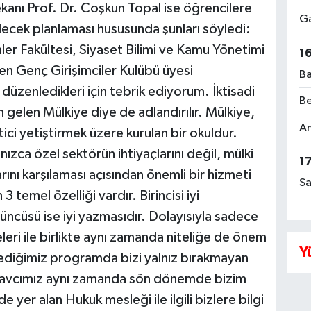
Dekanı Prof. Dr. Coşkun Topal ise öğrencilere
Ga
ecek planlaması hususunda şunları söyledi:
mler Fakültesi, Siyaset Bilimi ve Kamu Yönetimi
1
n Genç Girişimciler Kulübü üyesi
Ba
düzenledikleri için tebrik ediyorum. İktisadi
Be
n gelen Mülkiye diye de adlandırılır. Mülkiye,
Am
ici yetiştirmek üzere kurulan bir okuldur.
alnızca özel sektörün ihtiyaçlarını değil, mülki
1
larını karşılaması açısından önemli bir hizmeti
Sa
 temel özelliği vardır. Birincisi iyi
çüncüsü ise iyi yazmasıdır. Dolayısıyla sadece
leri ile birlikte aynı zamanda niteliğe de önem
Y
diğimiz programda bizi yalnız bırakmayan
avcımız aynı zamanda sön dönemde bizim
e yer alan Hukuk mesleği ile ilgili bizlere bilgi