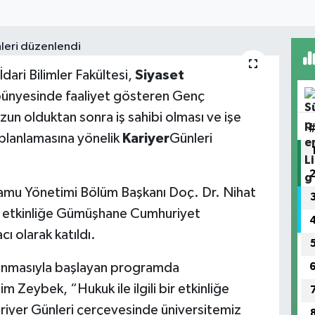
dari Bilimler Fakültesi,
Siyaset
ünyesinde faaliyet gösteren Genç
zun olduktan sonra iş sahibi olması ve işe
planlamasına yönelik
Kariyer
Günleri
Kamu Yönetimi Bölüm Başkanı Doç. Dr. Nihat
n etkinliğe Gümüşhane Cumhuriyet
ı olarak katıldı.
okunmasıyla başlayan programda
him Zeybek, “Hukuk ile ilgili bir etkinliğe
Kariyer Günleri çerçevesinde üniversitemiz