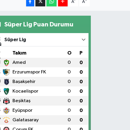
-
+
A
A
Süper Lig Puan Durumu
Süper Lig
#
Takım
O
P
1
Amed
0
0
2
Erzurumspor FK
0
0
3
Başakşehir
0
0
4
Kocaelispor
0
0
5
Beşiktaş
0
0
6
Eyüpspor
0
0
7
Galatasaray
0
0
8
Çorum FK
0
0