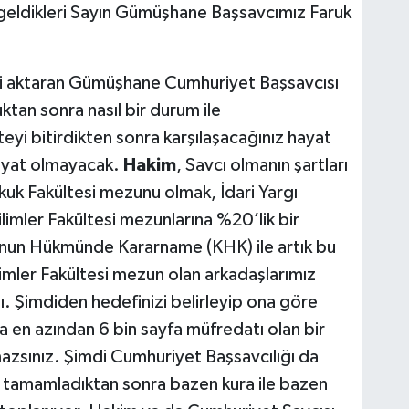
 geldikleri Sayın Gümüşhane Başsavcımız Faruk
ini aktaran Gümüşhane Cumhuriyet Başsavcısı
tan sonra nasıl bir durum ile
teyi bitirdikten sonra karşılaşacağınız hayat
ayat olmayacak.
Hakim
, Savcı olmanın şartları
Hukuk Fakültesi mezunu olmak, İdari Yargı
ilimler Fakültesi mezunlarına %20’lik bir
anun Hükmünde Kararname (KHK) ile artık bu
Bilimler Fakültesi mezun olan arkadaşlarımız
dı. Şimdiden hedefinizi belirleyip ona göre
ca en azından 6 bin sayfa müfredatı olan bir
mazsınız. Şimdi Cumhuriyet Başsavcılığı da
nı tamamladıktan sonra bazen kura ile bazen