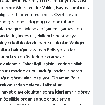
 toplanıyor. Hakim ya da Cumhuriyet Savcısı
İdarede Mülki amirler Valiler, Kaymakamlardır.
ğı tarafından temsil edilir. Özellikle adli
işlendiği şüphesi doğduğu andan itibaren
 alanına girer. Mesela düşünce aşamasında
fasında düşüncesini şekillendirmesi sosyal
ici kolluk olarak İdari Kolluk olan Valiliğin
llara baktığımız zaman Polis yollardaki
larında ya da üstlerinde aramalar
alanıdır. Fakat ilgili kişinin üzerinde silah,
unsuru maddeler bulunduğu andan itibaren
olluğun görev alanı başlıyor. O zaman Polis
arak onlardan gelecek talimatlar
inayet olayı olduktan sonra İdari amirin görev
n özellikle organize suç örgütleriyle