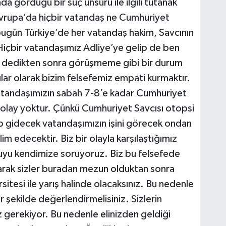
gördüğü bir suç unsuru ile ilgili tutanak
 Avrupa’da hiçbir vatandaş ne Cumhuriyet
bugün Türkiye’de her vatandaş hakim, Savcının
 Hiçbir vatandaşımız Adliye’ye gelip de ben
m dedikten sonra görüşmeme gibi bir durum
lar olarak bizim felsefemiz empati kurmaktır.
atandaşımızın sabah 7-8’e kadar Cumhuriyet
 olay yoktur. Çünkü Cumhuriyet Savcısı otopsi
p gidecek vatandaşımızın işini görecek ondan
im edecektir. Biz bir olayla karşılaştığımız
uyu kendimize soruyoruz. Biz bu felsefede
arak sizler buradan mezun olduktan sonra
sitesi ile yarış halinde olacaksınız. Bu nedenle
bir şekilde değerlendirmelisiniz. Sizlerin
z gerekiyor. Bu nedenle elinizden geldiği