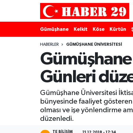
Merkez Hava Durumu
Gümüşhane
Kelkit
Köse
Kürtün
Merkez Trafik Yoğunluk Haritası
HABERLER
GÜMÜŞHANE ÜNIVERSITESI
Süper Lig Puan Durumu ve Fikstür
Gümüşhane Ü
Tüm Manşetler
Günleri düz
Son Dakika Haberleri
Gümüşhane Üniversitesi İktisa
Haber Arşivi
bünyesinde faaliyet gösteren 
olması ve işe yönlendirme am
düzenledi.
TE BILISIM
21.12.2018 - 17:34