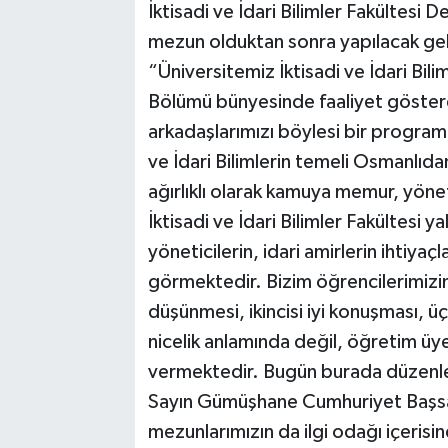
İktisadi ve İdari Bilimler Fakültesi 
mezun olduktan sonra yapılacak gel
“Üniversitemiz İktisadi ve İdari Bili
Bölümü bünyesinde faaliyet göstere
arkadaşlarımızı böylesi bir program 
ve İdari Bilimlerin temeli Osmanlıda
ağırlıklı olarak kamuya memur, yönet
İktisadi ve İdari Bilimler Fakültesi y
yöneticilerin, idari amirlerin ihtiyaç
görmektedir. Bizim öğrencilerimizin 3
düşünmesi, ikincisi iyi konuşması, ü
nicelik anlamında değil, öğretim üye
vermektedir. Bugün burada düzenle
Sayın Gümüşhane Cumhuriyet Başs
mezunlarımızın da ilgi odağı içerisind