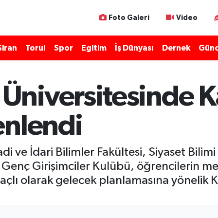
Foto Galeri
Video
Şiran
Torul
Spor
Eğitim
İş Dünyası
Dernek
Günc
niversitesinde K
enlendi
di ve İdari Bilimler Fakültesi, Siyaset Bil
Genç Girişimciler Kulübü, öğrencilerin me
açlı olarak gelecek planlamasına yönelik 