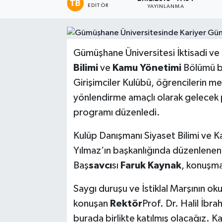
EDITÖR
YAYINLANMA
Gümüşhane Üniversitesi İktisadi ve İ
Bilimi
ve
Kamu Yönetimi
Bölümü b
Girişimciler Kulübü, öğrencilerin me
yönlendirme amaçlı olarak gelecek 
programı düzenledi.
Kulüp Danışmanı Siyaset Bilimi ve 
Yılmaz’ın başkanlığında düzenlene
Baş
savcı
sı
Faruk Kaynak
, konuşmac
Saygı duruşu ve İstiklal Marşının 
konuşan
Rektör
Prof. Dr. Halil İbra
burada birlikte katılmış olacağız. 