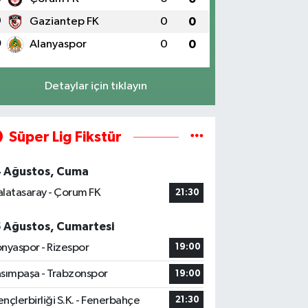
9
Gaziantep FK
0
0
0
Alanyaspor
0
0
Detaylar için tıklayın
Süper Lig Fikstür
4 Ağustos, Cuma
latasaray - Çorum FK
21:30
5 Ağustos, Cumartesi
nyaspor - Rizespor
19:00
sımpaşa - Trabzonspor
19:00
nçlerbirliği S.K. - Fenerbahçe
21:30