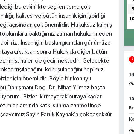
ediği bu etkinlikte seçilen tema çok
ığı, kalitesi ve bütün insanlık için işbirliği
1
çeği açısından çok önemlidir. Hukuksuz kalmış
, toplumlara baktığımız zaman hukukun neden
yabiliriz. İnsanlığın başlangıcından günümüze
ortaya çıktıktan sonra Hukuk da diğer bütün
geçirmiş, halen de geçirmektedir. Gelecekte
a çok tartışılacağını, konuşulacağını hepimiz
1
izler için önemlidir. Böyle bir konuyu
Ga
ulübü Danışmanı Doç. Dr. Nihat Yılmaz başta
luyorum. Bizleri kırmayarak buraya kadar
1
retim anlamında katkı sunma zahmetinde
Ko
savcımız Sayın Faruk Kaynak’a çok teşekkür
Ka
Ge