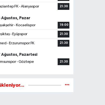
ziantep FK - Alanyaspor
21:30
6 Ağustos, Pazar
şakşehir - Kocaelispor
19:00
şiktaş - Eyüpspor
21:30
ed - Erzurumspor FK
21:30
7 Ağustos, Pazartesi
msunspor - Göztepe
21:30
ükleniyor...