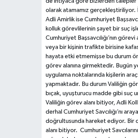
de ihtiyaca göre bizlerden talepler
olarak atamamız gerçekleştiriliyor. 
Adli Amirlik ise Cumhuriyet Başsavcılı
kolluk görevlilerinin şayet bir suç 
Cumhuriyet Başsavcılığı’nın görevi
veya bir kişinin trafikte birisine ka
hayata etki etmemişse bu durum önley
görev alanına girmektedir. Bugün yo
uygulama noktalarında kişilerin araç
yapmaktadır. Bu durum Valiliğin görev 
bıçak, uyuşturucu madde gibi suç 
Valiliğin görev alanı bitiyor, Adli K
derhal Cumhuriyet Savcılığı’nı aray
doğrultusunda hareket ediyor. Bir c
alanı bitiyor. Cumhuriyet Savcılarını