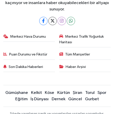
kaçınıyor ve insanlara haber okuyabilecekleri bir altyapı
sunuyor.
Merkez Hava Durumu
Merkez Trafik Yoğunluk
Haritası
Puan Durumu ve Fikstür
Tüm Manşetler
Son Dakika Haberleri
Haber Arşivi
Gümüşhane
Kelkit
Köse
Kürtün
Şiran
Torul
Spor
Eğitim
İş Dünyası
Dernek
Güncel
Gurbet
Sitede yayınlanan içerik ve yorumlardan yazarları sorumludur.