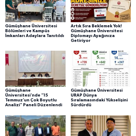
Gümüşhane Üniversitesi
Artık Sıra Beklemek Yok!
Bölümleri ve Kampüs
Gümüşhane Üniversitesi
İmkanları Adaylara Tanıtıldı
Diplomayı Ayağınıza
Getiriyor
Gümüşhane
Gümüşhane Üniversitesi
Üniversitesi’nde "15
URAP Dünya
Temmuz’un Çok Boyutlu
Sıralamasındaki Yükselişini
Analizi" Paneli Düzenlendi
Sürdürdü