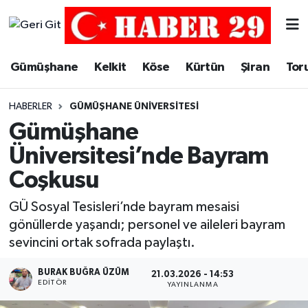
Merkez Hava Durumu
Gümüşhane
Kelkit
Köse
Kürtün
Şiran
Tor
Merkez Trafik Yoğunluk Haritası
HABERLER
GÜMÜŞHANE ÜNIVERSITESI
Süper Lig Puan Durumu ve Fikstür
Gümüşhane
Üniversitesi’nde Bayram
Tüm Manşetler
Coşkusu
Son Dakika Haberleri
GÜ Sosyal Tesisleri’nde bayram mesaisi
gönüllerde yaşandı; personel ve aileleri bayram
Haber Arşivi
sevincini ortak sofrada paylaştı.
BURAK BUĞRA ÜZÜM
21.03.2026 - 14:53
EDITÖR
YAYINLANMA