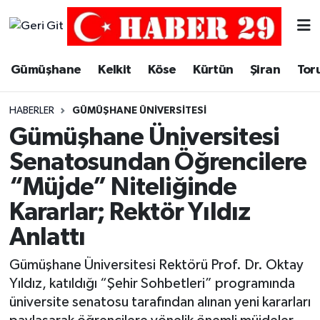
Merkez Hava Durumu
Gümüşhane
Kelkit
Köse
Kürtün
Şiran
Tor
Merkez Trafik Yoğunluk Haritası
HABERLER
GÜMÜŞHANE ÜNIVERSITESI
Süper Lig Puan Durumu ve Fikstür
Gümüşhane Üniversitesi
Senatosundan Öğrencilere
Tüm Manşetler
“Müjde” Niteliğinde
Son Dakika Haberleri
Kararlar; Rektör Yıldız
Anlattı
Haber Arşivi
Gümüşhane Üniversitesi Rektörü Prof. Dr. Oktay
Yıldız, katıldığı “Şehir Sohbetleri” programında
üniversite senatosu tarafından alınan yeni kararları