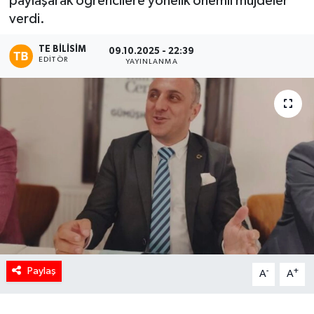
paylaşarak öğrencilere yönelik önemli müjdeler
verdi.
TE BILISIM
09.10.2025 - 22:39
EDITÖR
YAYINLANMA
Paylaş
-
+
A
A