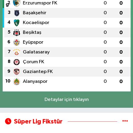
2
Erzurumspor FK
0
0
3
Başakşehir
0
0
4
Kocaelispor
0
0
5
Beşiktaş
0
0
6
Eyüpspor
0
0
7
Galatasaray
0
0
8
Çorum FK
0
0
9
Gaziantep FK
0
0
10
Alanyaspor
0
0
Detaylar için tıklayın
Süper Lig Fikstür